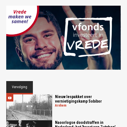
Vervolging
Nieuw lespakket over
vernietigingskamp Sobibor
arnhem
Naoorlogse doodstraffen in
Nederland: het 'beest van Zutphen'