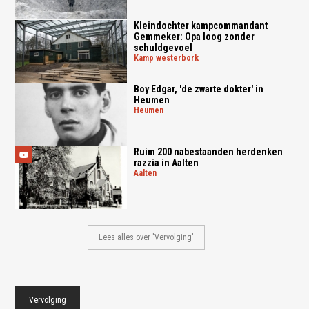
Kleindochter kampcommandant
Gemmeker: Opa loog zonder
schuldgevoel
kamp westerbork
Boy Edgar, 'de zwarte dokter' in
Heumen
heumen
Ruim 200 nabestaanden herdenken
razzia in Aalten
aalten
Lees alles over 'Vervolging'
Vervolging