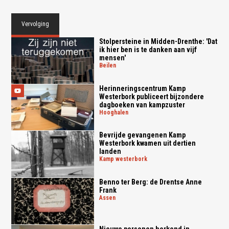
Vervolging
Stolpersteine in Midden-Drenthe: 'Dat
ik hier ben is te danken aan vijf
mensen'
beilen
Herinneringscentrum Kamp
Westerbork publiceert bijzondere
dagboeken van kampzuster
hooghalen
Bevrijde gevangenen Kamp
Westerbork kwamen uit dertien
landen
kamp westerbork
Benno ter Berg: de Drentse Anne
Frank
assen
Nieuwe personen herkend in