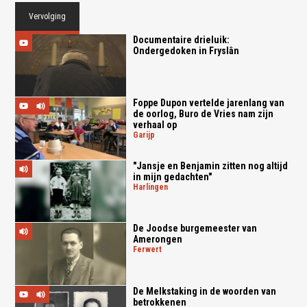
Vervolging
Documentaire drieluik:
Ondergedoken in Fryslân
Foppe Dupon vertelde jarenlang van
de oorlog, Buro de Vries nam zijn
verhaal op
garijp
"Jansje en Benjamin zitten nog altijd
in mijn gedachten"
harlingen
De Joodse burgemeester van
Amerongen
ferwert
De Melkstaking in de woorden van
betrokkenen