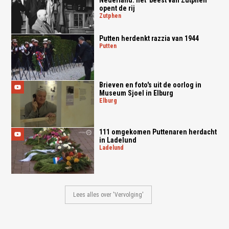
opent de rij
zutphen
Putten herdenkt razzia van 1944
putten
Brieven en foto's uit de oorlog in
Museum Sjoel in Elburg
elburg
111 omgekomen Puttenaren herdacht
in Ladelund
ladelund
Lees alles over 'Vervolging'