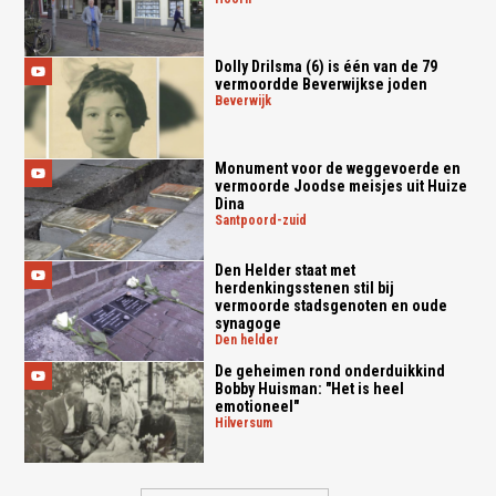
Dolly Drilsma (6) is één van de 79
vermoordde Beverwijkse joden
beverwijk
Monument voor de weggevoerde en
vermoorde Joodse meisjes uit Huize
Dina
santpoord-zuid
Den Helder staat met
herdenkingsstenen stil bij
vermoorde stadsgenoten en oude
synagoge
den helder
De geheimen rond onderduikkind
Bobby Huisman: "Het is heel
emotioneel"
hilversum