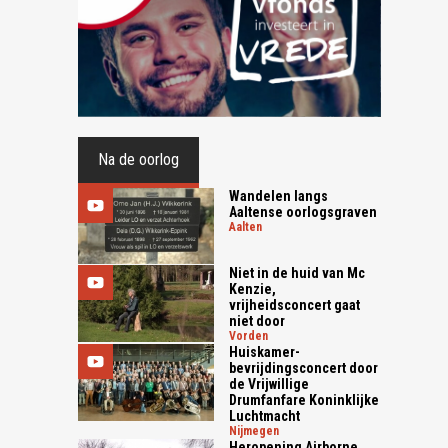
Na de oorlog
Wandelen langs
Aaltense oorlogsgraven
aalten
Niet in de huid van Mc
Kenzie,
vrijheidsconcert gaat
niet door
vorden
Huiskamer-
bevrijdingsconcert door
de Vrijwillige
Drumfanfare Koninklijke
Luchtmacht
nijmegen
Heropening Airborne