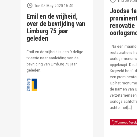
Thu 30 Apri
Tue 05 May 2020 15:40
Joodse fa
Emil en de vrijheid,
prominent
over de bevrijding van
renovatie
Limburg 75 jaar
oorlogsm
geleden
Na een maand
Emil en de vrijheid is een 9-delige
restauratie is h
tv-serie naar aanleiding van de
oorlogsmonumen
bevrijding van Limburg 75 jaar
opgeknapt. De J
geleden.
Kropveld heeft d
een prominenter
Op het monumen
de namen van U
verzetsmensen
oorlogslachtof
achter het[…]