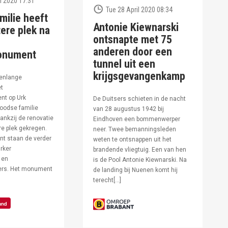
l 2020 17:31
Tue 28 April 2020 08:34
milie heeft
Antonie Kiewnarski
ere plek na
ontsnapte met 75
anderen door een
onument
tunnel uit een
krijgsgevangenkamp
enlange
et
t op Urk
De Duitsers schieten in de nacht
oodse familie
van 28 augustus 1942 bij
ankzij de renovatie
Eindhoven een bommenwerper
e plek gekregen.
neer. Twee bemanningsleden
t staan de verder
weten te ontsnappen uit het
rker
brandende vliegtuig. Een van hen
 en
is de Pool Antonie Kiewnarski. Na
fers. Het monument
de landing bij Nuenen komt hij
terecht[…]