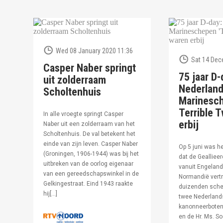
Wed 08 January 2020 11:36
Sat 14 Dec
Casper Naber springt
75 jaar D-
uit zolderraam
Nederlan
Scholtenhuis
Marinesc
Terrible T
In alle vroegte springt Casper
erbij
Naber uit een zolderraam van het
Scholtenhuis. De val betekent het
einde van zijn leven. Casper Naber
Op 5 juni was h
(Groningen, 1906-1944) was bij het
dat de Geallieer
uitbreken van de oorlog eigenaar
vanuit Engeland
van een gereedschapswinkel in de
Normandië vertr
Gelkingestraat. Eind 1943 raakte
duizenden sche
hij[…]
twee Nederland
kanonneerboten,
en de Hr. Ms. S