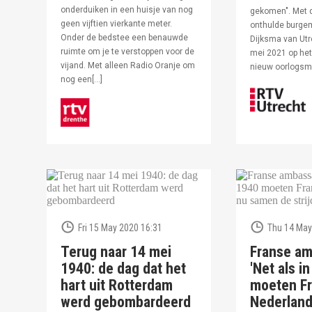
onderduiken in een huisje van nog
gekomen". Met 
geen vijftien vierkante meter.
onthulde burge
Onder de bedstee een benauwde
Dijksma van Utr
ruimte om je te verstoppen voor de
mei 2021 op het 
vijand. Met alleen Radio Oranje om
nieuw oorlogs
nog een[…]
Fri 15 May 2020 16:31
Thu 14 May
Terug naar 14 mei
Franse am
1940: de dag dat het
'Net als i
hart uit Rotterdam
moeten Fr
werd gebombardeerd
Nederlan