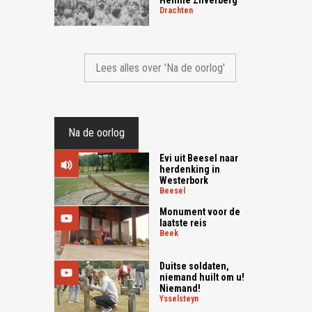
Hennie Zilverberg"
drachten
Lees alles over 'Na de oorlog'
Na de oorlog
Evi uit Beesel naar
herdenking in
Westerbork
beesel
Monument voor de
laatste reis
beek
Duitse soldaten,
niemand huilt om u!
Niemand!
ysselsteyn