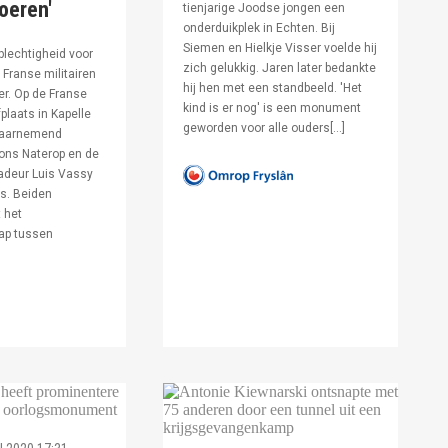
voeren'
tienjarige Joodse jongen een
onderduikplek in Echten. Bij
Siemen en Hielkje Visser voelde hij
lechtigheid voor
zich gelukkig. Jaren later bedankte
Franse militairen
hij hen met een standbeeld. 'Het
er. Op de Franse
kind is er nog' is een monument
fplaats in Kapelle
geworden voor alle ouders[…]
waarnemend
ons Naterop en de
deur Luis Vassy
s. Beiden
 het
ap tussen