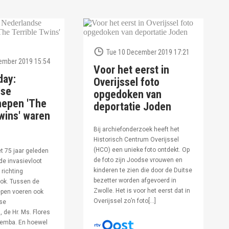
Tue 10 December 2019 17:21
ember 2019 15:54
Voor het eerst in
day:
Overijssel foto
dse
opgedoken van
hepen 'The
deportatie Joden
wins' waren
Bij archiefonderzoek heeft het
Historisch Centrum Overijssel
(HCO) een unieke foto ontdekt. Op
et 75 jaar geleden
de foto zijn Joodse vrouwen en
de invasievloot
kinderen te zien die door de Duitse
 richting
bezetter worden afgevoerd in
ok. Tussen de
Zwolle. Het is voor het eerst dat in
pen voeren ook
Overijssel zo’n foto[…]
se
 de Hr. Ms. Flores
oemba. En hoewel