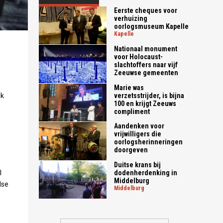
Eerste cheques voor
verhuizing
oorlogsmuseum Kapelle
kapelle
Nationaal monument
voor Holocaust-
slachtoffers naar vijf
Zeeuwse gemeenten
Marie was
verzetsstrijder, is bijna
jk
100 en krijgt Zeeuws
compliment
Aandenken voor
vrijwilligers die
oorlogsherinneringen
doorgeven
Duitse krans bij
dodenherdenking in
l
Middelburg
dse
middelburg