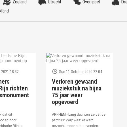
Zeeland
Utrecht
Overijssel
Dr
lland
 2021 18:32
Sun 11 October 2020 22:04
ners
Verloren gewaand
ijn richten
muziekstuk na bijna
ngsmonument
75 jaar weer
opgevoerd
i dat dit
ARNHEM - Lang dachten ze dat de
or en door
partituur kwijt was: er werd
idsche Rijn is
gezocht, maar niet gevonden.