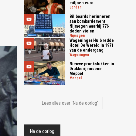
miljoen euro
londen
Billboards herinneren
aan bombardement
Nijmegen waarbij 776
doden vielen
nijmegen
Wageninger Huib redde
Hotel De Wereld in 1971
van de ondergang
wageningen
Nieuwe pronkstukken in
Drukkerijmuseum
Meppel
meppel
Lees alles over 'Na de oorlog'
Na de oorlog