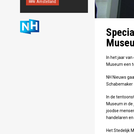
Amstelland
Maps correctly. See the
JavaScript console for
technical details.
Specia
Museu
In het jaar van
Museum een ten
NH Nieuws gaat
Schabemaker e
In de tentoonst
Museum in de j
joodse mensen 
handelaren en
Het Stedelijk