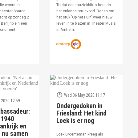
die woorden
Totdat een muziekbibliothecaris
meester Sharon
het onlangs terugvond. Reden om
echt op zondag 2
het stuk 'Op het Puin' weer nieuw
Berlijnplein een
leven in te blazen in Theater Musis
monument.
in Arnhem.
Wed 06 May 2020 11:17
 2020 12:59
Ondergedoken in
bassadeur:
Friesland: Het kind
n 1940
Loek is er nog
ankrijk en
d nu samen
Loek Groenteman kreeg als