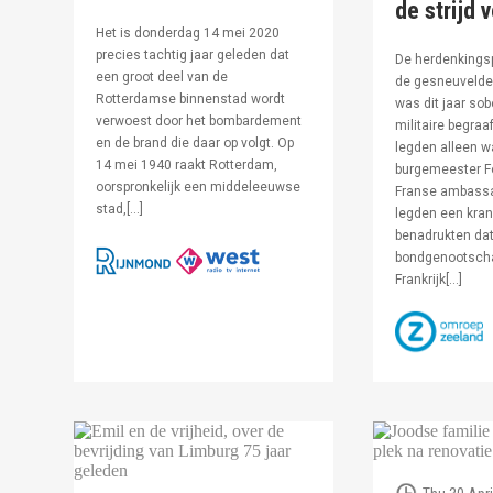
de strijd 
Het is donderdag 14 mei 2020
precies tachtig jaar geleden dat
De herdenkingsp
een groot deel van de
de gesneuvelde 
Rotterdamse binnenstad wordt
was dit jaar sob
verwoest door het bombardement
militaire begraa
en de brand die daar op volgt. Op
legden alleen 
14 mei 1940 raakt Rotterdam,
burgemeester F
oorspronkelijk een middeleeuwse
Franse ambassa
stad,[…]
legden een kran
benadrukten dat
bondgenootsch
Frankrijk[…]