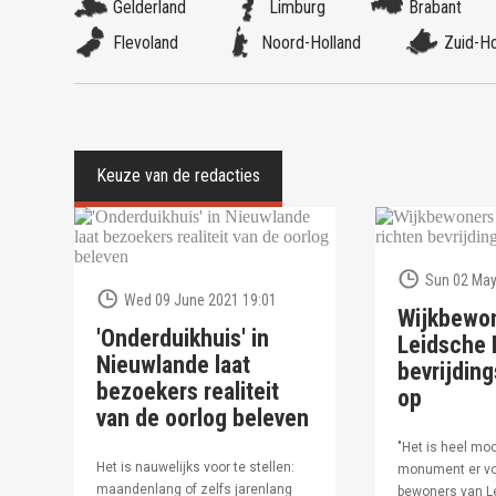
Gelderland
Limburg
Brabant
Flevoland
Noord-Holland
Zuid-Ho
Sun 02 May
Wed 09 June 2021 19:01
Wijkbewo
'Onderduikhuis' in
Leidsche R
Nieuwlande laat
bevrijdi
bezoekers realiteit
op
van de oorlog beleven
"Het is heel moo
Het is nauwelijks voor te stellen:
monument er vo
maandenlang of zelfs jarenlang
bewoners van Le