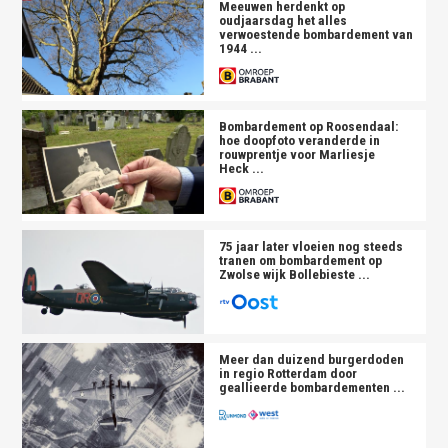
Meeuwen herdenkt op
oudjaarsdag het alles
verwoestende
bombardement
van
1944 ...
Bombardement
op Roosendaal:
hoe doopfoto veranderde in
rouwprentje voor Marliesje
Heck ...
75 jaar later vloeien nog steeds
tranen om
bombardement
op
Zwolse wijk Bollebieste ...
Meer dan duizend burgerdoden
in regio Rotterdam door
geallieerde
bombardement
en ...