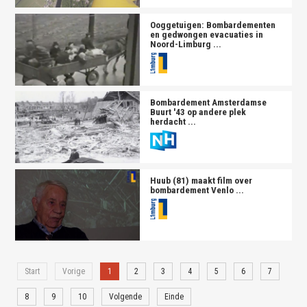
Ooggetuigen:
Bombardement
en
en gedwongen evacuaties in
Noord-Limburg ...
Bombardement
Amsterdamse
Buurt '43 op andere plek
herdacht ...
Huub (81) maakt film over
bombardement
Venlo ...
Start
Vorige
1
2
3
4
5
6
7
8
9
10
Volgende
Einde