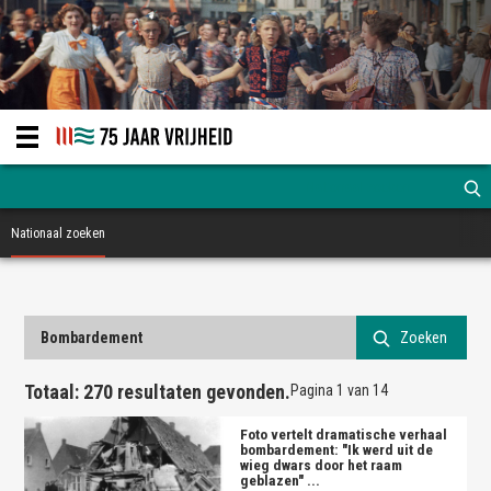
Nationaal zoeken
Zoeken
Totaal:
270
resultaten gevonden.
Pagina 1 van 14
Foto vertelt dramatische verhaal
bombardement
: "Ik werd uit de
wieg dwars door het raam
geblazen" ...