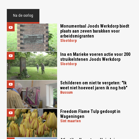
Na de oorlog
Monumentaal Joods Werkdorp biedt
plaats aan zeven barakken voor
arbeidsmigranten
slootdorp
Ina en Marieke voeren actie voor 200
struikelstenen Joods Werkdorp
slootdorp
Schilderen om niet te vergeten: "Ik
weet niet hoeveel jaren ik nog heb"
bussum
Freedom Flame Tulp gedoopt in
Wageningen
sint maarten