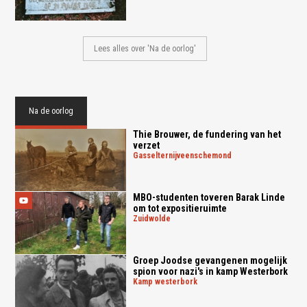
Lees alles over 'Na de oorlog'
Na de oorlog
Thie Brouwer, de fundering van het
verzet
gasselternijveenschemond
MBO-studenten toveren Barak Linde
om tot expositieruimte
zuidwolde
Groep Joodse gevangenen mogelijk
spion voor nazi's in kamp Westerbork
kamp westerbork