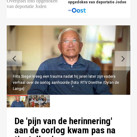
opgedoken van deportatie Joden
Frits Siegel kreeg een trauma nadat hij jaren later zijn vaders
Frits Siegel kreeg een trauma nadat hij jaren later zijn vaders
verhaal over de oorlog aanhoorde (foto: RTV Drenthe /Dylan de
verhaal over de oorlog aanhoorde (foto: RTV Drenthe /Dylan de
Lange)
Lange)
De 'pijn van de herinnering'
aan de oorlog kwam pas na