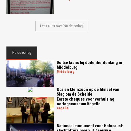
Lees alles over 'Na de oorlog'
Na de oorlog
Duitse krans bij dodenherdenking in
Middelburg
middelburg
Opa en kleinzoon op de filmset van
Slag om de Schelde
Eerste cheques voor verhuizing
oorlogsmuseum Kapelle
kapelle
Nationaal monument voor Holocaust-
slachtoffers naar vijf Zeeuwse