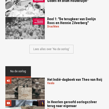
Gobes en Bram Houtkruijer"
Deel 1: "De terugkeer van Evelijn
Roos en Hennie Zilverberg"
drachten
Lees alles over 'Na de oorlog'
Na de oorlog
Het Indië-dagboek van Theo van Roij
venlo
In Heerlen geroofd oorlogszilver
terug naar eigenaar