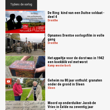
Tijdens de oorlog
De Ring: kind van een Duitse soldaat -
deel 4
drenthe
Opnames Drentse oorlogsfilm in volle
gang
drenthe
Het appeltje voor de dorst was in 1942
een koekblik vol met worst
kamp westerbork
Geheim na 80 jaar onthuld: granaten
onder de grond in Sleen
sleen
Moord op onderduiker Jacob de
Vries in Eelde na zeventig jaar