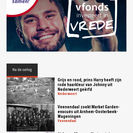
Na de oorlog
Grijs en rood, prins Harry heeft zijn
rode haarkleur van Johnny uit
Nederweert geërfd
nederweert
Veenendaal zoekt Market Garden-
evacués uit Arnhem-Oosterbeek-
Wageningen
veenendaal