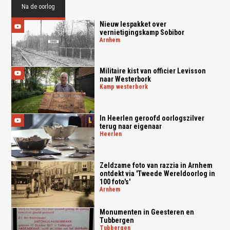
Na de oorlog
Nieuw lespakket over
vernietigingskamp Sobibor
arnhem
Militaire kist van officier Levisson
naar Westerbork
kamp westerbork
In Heerlen geroofd oorlogszilver
terug naar eigenaar
heerlen
Zeldzame foto van razzia in Arnhem
ontdekt via 'Tweede Wereldoorlog in
100 foto's'
arnhem
Monumenten in Geesteren en
Tubbergen
tubbergen