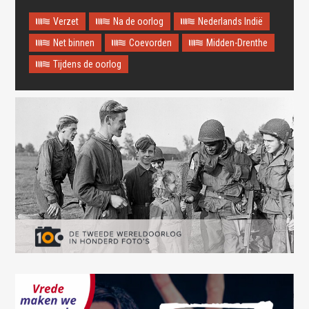
Verzet
Na de oorlog
Nederlands Indië
Net binnen
Coevorden
Midden-Drenthe
Tijdens de oorlog