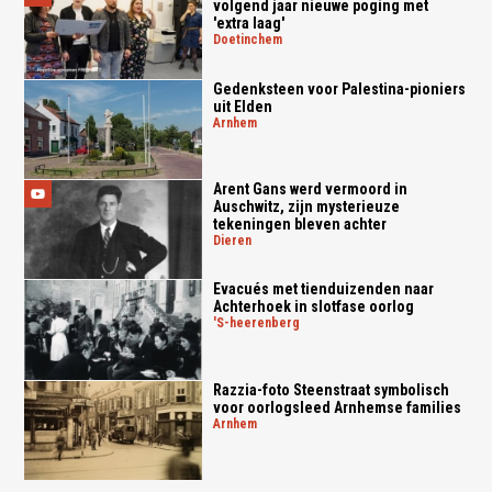
volgend jaar nieuwe poging met
'extra laag'
doetinchem
Gedenksteen voor Palestina-pioniers
uit Elden
arnhem
Arent Gans werd vermoord in
Auschwitz, zijn mysterieuze
tekeningen bleven achter
dieren
Evacués met tienduizenden naar
Achterhoek in slotfase oorlog
's-heerenberg
Razzia-foto Steenstraat symbolisch
voor oorlogsleed Arnhemse families
arnhem