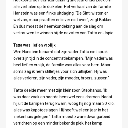
Het kostte de heemkundekring drie jaar onderzoek om
alle verhalen op te duikelen. Het verhaal van de familie
Hanstein was een flinke uitdaging. "De Sinti wisten er
wel van, maar praatten er liever niet over", zegt Bakker.
En dus moest de heemkundekring aan de slag om
vertrouwen te winnen bij de nazaten van Tatta en Jopie.
Tatta was lief en vrolijk
Wim Hanstein beaamt dat zijn vader Tatta niet sprak
over zijn tijd in de concentratiekampen. "Mijn vader was
heel lief en vrolijk, de familie was alles voor hem. Maar
soms zag ik hem stilletjes voor zich uitkijken. Hij was
alles verloren, zijn vader, zijn moeder, broers, zussen."
Tatta deelde meer met zijn kleinzoon Stephanus. "Ik
was daar vaak en hoorde hem wel eens dromen. Nadat
hij uit de kampen terug kwam, woog hij nog maar 30 kilo,
alles was kapotgeslagen. Hij heeft wel een jaar in het
ziekenhuis gelegen." Tatta moest zware dwangarbeid
verrichten op een minder bekende plek, het kamp