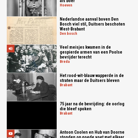
als boer
hoeven
Nederlandse aanval boven Den
Bosch viel stil, Duitsers beschoten
West-Brabant
den bosch
Veel meisjes kwamen in de
gespierde armen van een Poolse
bevrijder terecht
breda
Het rood-wit-blauw wapperde in de
straten maar de Duitsers bleven
brabant
75 jaar na de bevrijding: de oorlog
die bleef spoken
brabant
Antoon Coolen en Hub van Doorne
stonden op goede voet met elkaar,