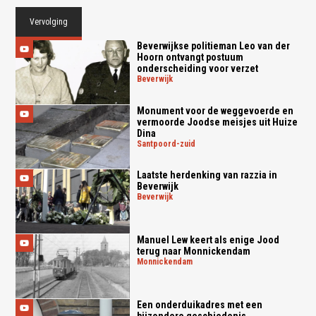
Vervolging
Beverwijkse politieman Leo van der
Hoorn ontvangt postuum
onderscheiding voor verzet
beverwijk
Monument voor de weggevoerde en
vermoorde Joodse meisjes uit Huize
Dina
santpoord-zuid
Laatste herdenking van razzia in
Beverwijk
beverwijk
Manuel Lew keert als enige Jood
terug naar Monnickendam
monnickendam
Een onderduikadres met een
bijzondere geschiedenis