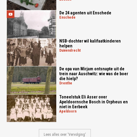
De 24 agenten uit Enschede
enschede
NSB-dochter wil kalifaatkinderen
helpen
duivendrecht
De opa van Mirjam ontsnapte uit de
trein naar Auschwitz: wie was de boer
die hielp?
drenthe
Toneelstuk Eli Asser over
Apeldoornsche Bosch in Orpheus en
niet in Eerbeek
apeldoorn
Lees alles over 'Vervolging'