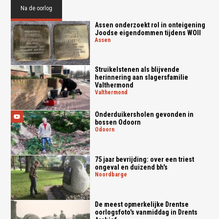
Na de oorlog
Assen onderzoekt rol in onteigening
Joodse eigendommen tijdens WOII
assen
Struikelstenen als blijvende
herinnering aan slagersfamilie
Valthermond
valthermond
Onderduikersholen gevonden in
bossen Odoorn
odoorn
75 jaar bevrijding: over een triest
ongeval en duizend bh's
noordbarge
De meest opmerkelijke Drentse
oorlogsfoto's vanmiddag in Drents