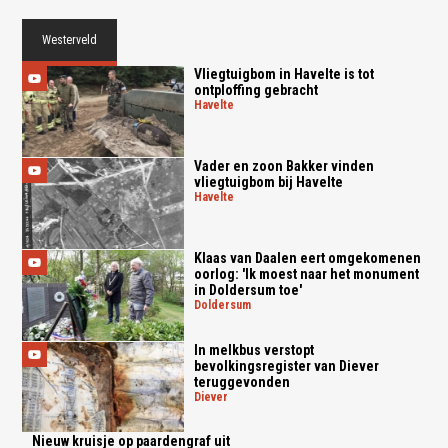
Westerveld
Vliegtuigbom in Havelte is tot
ontploffing gebracht
havelte
Vader en zoon Bakker vinden
vliegtuigbom bij Havelte
havelte
Klaas van Daalen eert omgekomenen
oorlog: 'Ik moest naar het monument
in Doldersum toe'
doldersum
In melkbus verstopt
bevolkingsregister van Diever
teruggevonden
diever
Nieuw kruisje op paardengraf uit