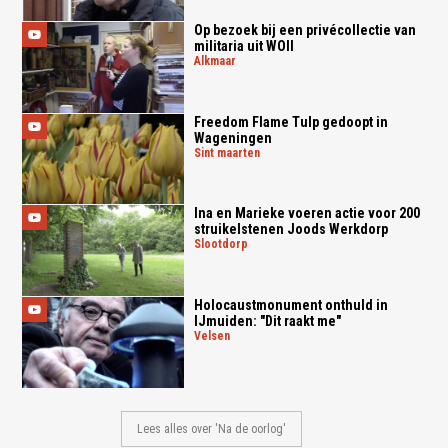
Op bezoek bij een privécollectie van
militaria uit WOII
alkmaar
Freedom Flame Tulp gedoopt in
Wageningen
sint maarten
Ina en Marieke voeren actie voor 200
struikelstenen Joods Werkdorp
slootdorp
Holocaustmonument onthuld in
IJmuiden: "Dit raakt me"
velsen
Lees alles over 'Na de oorlog'