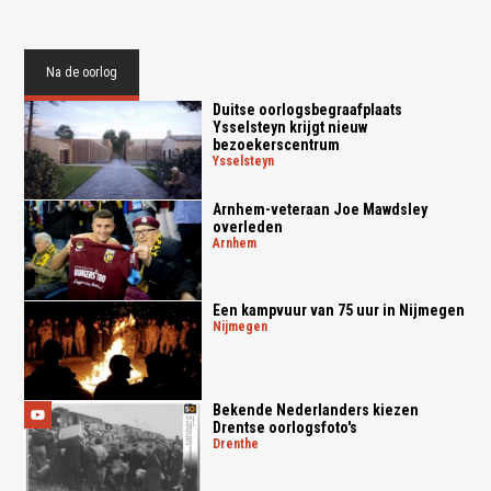
Na de oorlog
Duitse oorlogsbegraafplaats
Ysselsteyn krijgt nieuw
bezoekerscentrum
ysselsteyn
Arnhem-veteraan Joe Mawdsley
overleden
arnhem
Een kampvuur van 75 uur in Nijmegen
nijmegen
Bekende Nederlanders kiezen
Drentse oorlogsfoto's
drenthe