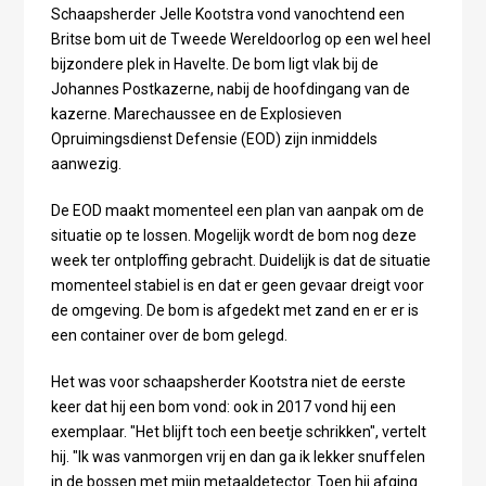
Schaapsherder Jelle Kootstra vond vanochtend een
Britse bom uit de Tweede Wereldoorlog op een wel heel
bijzondere plek in Havelte. De bom ligt vlak bij de
Johannes Postkazerne, nabij de hoofdingang van de
kazerne. Marechaussee en de Explosieven
Opruimingsdienst Defensie (EOD) zijn inmiddels
aanwezig.
De EOD maakt momenteel een plan van aanpak om de
situatie op te lossen. Mogelijk wordt de bom nog deze
week ter ontploffing gebracht. Duidelijk is dat de situatie
momenteel stabiel is en dat er geen gevaar dreigt voor
de omgeving. De bom is afgedekt met zand en er er is
een container over de bom gelegd.
Het was voor schaapsherder Kootstra niet de eerste
keer dat hij een bom vond: ook in 2017 vond hij een
exemplaar. "Het blijft toch een beetje schrikken", vertelt
hij. "Ik was vanmorgen vrij en dan ga ik lekker snuffelen
in de bossen met mijn metaaldetector. Toen hij afging