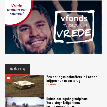
Na de oorlog
Zes oorlogsslachtoffers in Loenen
krijgen hun naam terug
loenen
Duitse oorlogsbegraafplaats
Ysselsteyn krijgt nieuw
bezoekerscentrum