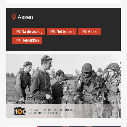
Assen
Na de oorlog
Net binnen
Assen
Herdenken