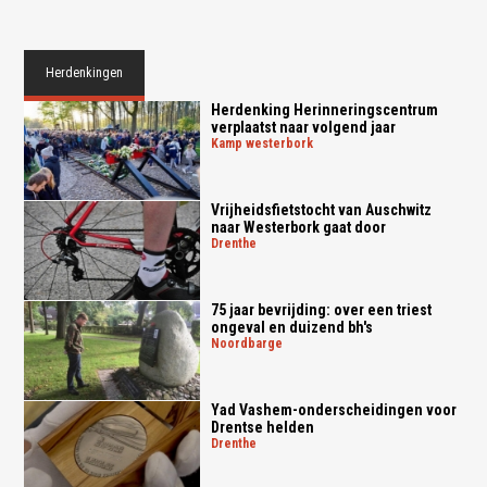
Herdenkingen
Herdenking Herinneringscentrum
verplaatst naar volgend jaar
kamp westerbork
Vrijheidsfietstocht van Auschwitz
naar Westerbork gaat door
drenthe
75 jaar bevrijding: over een triest
ongeval en duizend bh's
noordbarge
Yad Vashem-onderscheidingen voor
Drentse helden
drenthe