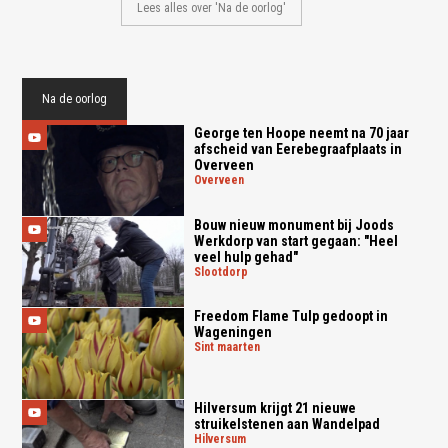
Lees alles over 'Na de oorlog'
Na de oorlog
George ten Hoope neemt na 70 jaar
afscheid van Eerebegraafplaats in
Overveen
overveen
Bouw nieuw monument bij Joods
Werkdorp van start gegaan: "Heel
veel hulp gehad"
slootdorp
Freedom Flame Tulp gedoopt in
Wageningen
sint maarten
Hilversum krijgt 21 nieuwe
struikelstenen aan Wandelpad
hilversum