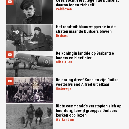
Cees vocht eerst tegen de Duitsers,
daarna tegen zichzelf
veldhoven
Het rood-wit-blauw wapperde in de
straten maar de Duitsers bleven
brabant
De koningin landde op Brabantse
bodem en bleef hier
gilze-rijen
De oorlog dreef Koos en zijn Duitse
voetbalvriend Alfred uit elkaar
oisterwijk
Blote commando's verstopten zich op
boerderij, terwijl groepjes Duitsers
kerken opbliezen
werkendam