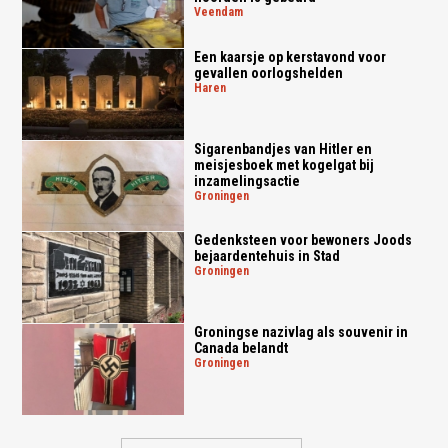
veendam
Een kaarsje op kerstavond voor
gevallen oorlogshelden
haren
Sigarenbandjes van Hitler en
meisjesboek met kogelgat bij
inzamelingsactie
groningen
Gedenksteen voor bewoners Joods
bejaardentehuis in Stad
groningen
Groningse nazivlag als souvenir in
Canada belandt
groningen