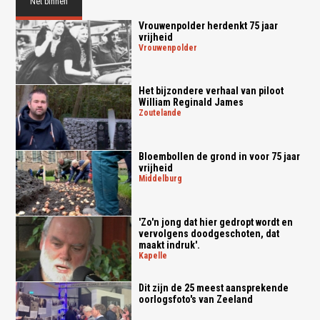
Net binnen
Vrouwenpolder herdenkt 75 jaar
vrijheid
vrouwenpolder
Het bijzondere verhaal van piloot
William Reginald James
zoutelande
Bloembollen de grond in voor 75 jaar
vrijheid
middelburg
'Zo'n jong dat hier gedropt wordt en
vervolgens doodgeschoten, dat
maakt indruk'.
kapelle
Dit zijn de 25 meest aansprekende
oorlogsfoto's van Zeeland