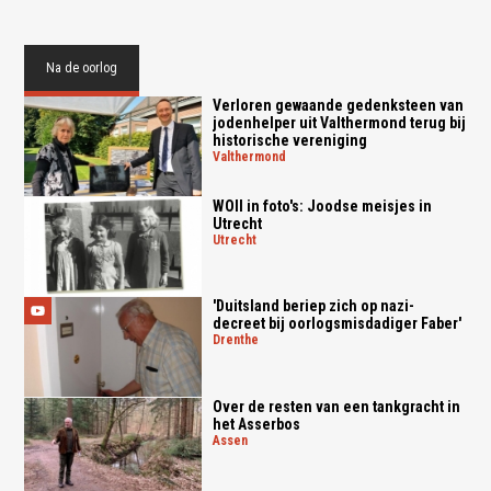
Na de oorlog
Verloren gewaande gedenksteen van
jodenhelper uit Valthermond terug bij
historische vereniging
valthermond
WOII in foto's: Joodse meisjes in
Utrecht
utrecht
'Duitsland beriep zich op nazi-
decreet bij oorlogsmisdadiger Faber'
drenthe
Over de resten van een tankgracht in
het Asserbos
assen