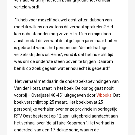
verhaal, vindt hij het toch belangrijk dat het verhaal
verteld wordt.
“Ik heb voor mezelf ook wel echt zitten dubben van:
moet ik willens en wetens dit verhaal oprakelen? Het
kan nabestaanden nog zozeer treffen en pijn doen.
Juist omdat dit verhaal de afgelopen jaren naar buiten
is gebracht vanuit het perspectief ‘de heldhaftige
verzetsstrijders uit Heino’, vond ik dat het nu echt tijd
was om de onderste steen boven te krijgen. Daarom
ben ik op zoek gegaan wat er nou echt is gebeurd.”
Het verhaal met daarin de onderzoeksbevindingen van
Van der Horst, staat in het boek ‘De oorlog gaat nooit
voorbij – Overijssel 40-45’, uitgegeven door
Wbooks
. Dat
boek verschijnt op 25 maart. Het boek bevat 25
persoonlijke verhalen over onze provincie in oorlogstijd.
RTV Oost besteedt op 12 april uitgebreid aandacht aan
het verhaal over 'de affaire Koopman '. Het verhaal is
onderdeel van een 17-delige serie, waarin de