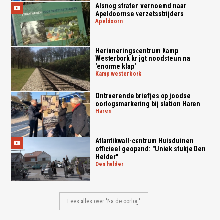
Alsnog straten vernoemd naar
Apeldoornse verzetsstrijders
apeldoorn
Herinneringscentrum Kamp
Westerbork krijgt noodsteun na
'enorme klap'
kamp westerbork
Ontroerende briefjes op joodse
oorlogsmarkering bij station Haren
haren
Atlantikwall-centrum Huisduinen
officieel geopend: "Uniek stukje Den
Helder"
den helder
Lees alles over 'Na de oorlog'