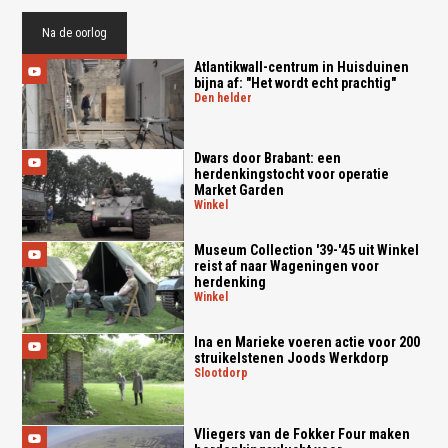
Na de oorlog
Atlantikwall-centrum in Huisduinen
bijna af: "Het wordt echt prachtig"
den helder
Dwars door Brabant: een
herdenkingstocht voor operatie
Market Garden
winkel
Museum Collection '39-'45 uit Winkel
reist af naar Wageningen voor
herdenking
winkel
Ina en Marieke voeren actie voor 200
struikelstenen Joods Werkdorp
slootdorp
Vliegers van de Fokker Four maken