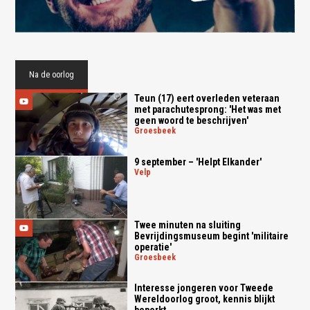
Na de oorlog
Teun (17) eert overleden veteraan
met parachutesprong: 'Het was met
geen woord te beschrijven'
groesbeek
9 september – 'Helpt Elkander'
velp
Twee minuten na sluiting
Bevrijdingsmuseum begint 'militaire
operatie'
groesbeek
Interesse jongeren voor Tweede
Wereldoorlog groot, kennis blijkt