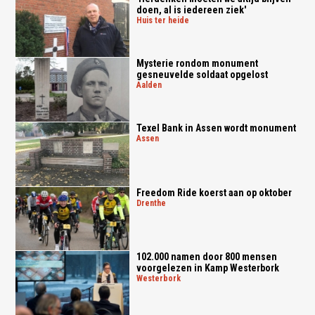
doen, al is iedereen ziek'
huis ter heide
Mysterie rondom monument
gesneuvelde soldaat opgelost
aalden
Texel Bank in Assen wordt monument
assen
Freedom Ride koerst aan op oktober
drenthe
102.000 namen door 800 mensen
voorgelezen in Kamp Westerbork
westerbork