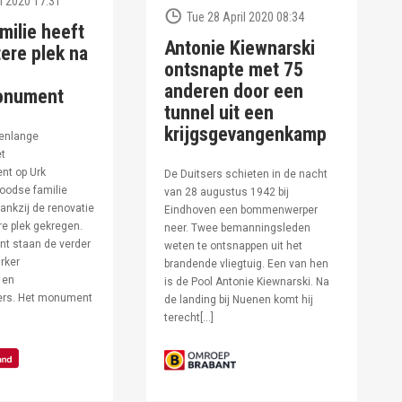
l 2020 17:31
Tue 28 April 2020 08:34
milie heeft
Antonie Kiewnarski
ere plek na
ontsnapte met 75
anderen door een
onument
tunnel uit een
krijgsgevangenkamp
enlange
et
t op Urk
De Duitsers schieten in de nacht
oodse familie
van 28 augustus 1942 bij
ankzij de renovatie
Eindhoven een bommenwerper
e plek gekregen.
neer. Twee bemanningsleden
t staan de verder
weten te ontsnappen uit het
rker
brandende vliegtuig. Een van hen
 en
is de Pool Antonie Kiewnarski. Na
fers. Het monument
de landing bij Nuenen komt hij
terecht[…]