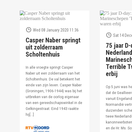
Wed 08 January 2020 11:36
Sat 14 Dec
Casper Naber springt
75 jaar D-
uit zolderraam
Nederlan
Scholtenhuis
Marinesc
Terrible T
In alle vroegte springt Casper
erbij
Naber uit een zolderraam van het
Scholtenhuis. De val betekent het
einde van zijn leven. Casper Naber
Op 5 juni was h
(Groningen, 1906-1944) was bij het
dat de Geallieer
uitbreken van de oorlog eigenaar
vanuit Engeland
van een gereedschapswinkel in de
Normandië vertr
Gelkingestraat. Eind 1943 raakte
duizenden sche
hij[…]
twee Nederland
kanonneerboten,
en de Hr. Ms. S