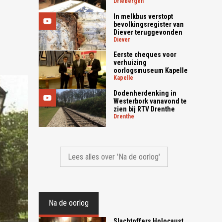
driebergen
In melkbus verstopt
bevolkingsregister van
Diever teruggevonden
diever
Eerste cheques voor
verhuizing
oorlogsmuseum Kapelle
kapelle
Dodenherdenking in
Westerbork vanavond te
zien bij RTV Drenthe
drenthe
Lees alles over 'Na de oorlog'
Na de oorlog
Slachtoffers Holocaust