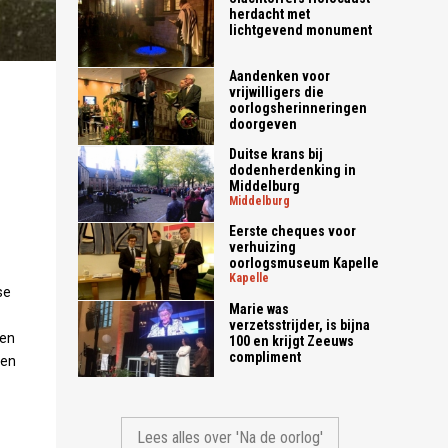
herdacht met
lichtgevend monument
Aandenken voor
vrijwilligers die
oorlogsherinneringen
doorgeven
Duitse krans bij
dodenherdenking in
Middelburg
middelburg
Eerste cheques voor
verhuizing
oorlogsmuseum Kapelle
kapelle
se
Marie was
verzetsstrijder, is bijna
oen
100 en krijgt Zeeuws
compliment
ven
Lees alles over 'Na de oorlog'