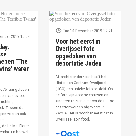
Tue 10 December 2019 17:21
ember 2019 15:54
Voor het eerst in
day:
Overijssel foto
dse
opgedoken van
hepen 'The
deportatie Joden
wins' waren
Bij archiefonderzoek heeft het
Historisch Centrum Overijssel
(HCO) een unieke foto ontdekt. Op
et 75 jaar geleden
de foto zijn Joodse vrouwen en
de invasievloot
kinderen te zien die door de Duitse
 richting
bezetter worden afgevoerd in
ok. Tussen de
Zwolle. Het is voor het eerst dat in
pen voeren ook
Overijssel zo’n foto[…]
se
 de Hr. Ms. Flores
oemba. En hoewel