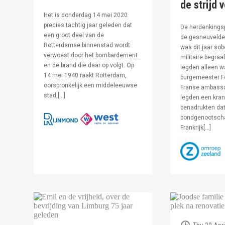
de strijd 
Het is donderdag 14 mei 2020
precies tachtig jaar geleden dat
De herdenkingsp
een groot deel van de
de gesneuvelde 
Rotterdamse binnenstad wordt
was dit jaar sob
verwoest door het bombardement
militaire begraa
en de brand die daar op volgt. Op
legden alleen 
14 mei 1940 raakt Rotterdam,
burgemeester F
oorspronkelijk een middeleeuwse
Franse ambassa
stad,[…]
legden een kran
benadrukten dat
bondgenootsch
Frankrijk[…]