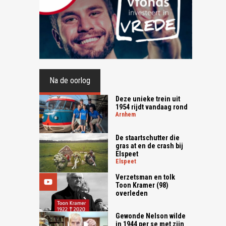
Na de oorlog
Deze unieke trein uit
1954 rijdt vandaag rond
arnhem
De staartschutter die
gras at en de crash bij
Elspeet
elspeet
Verzetsman en tolk
Toon Kramer (98)
overleden
Gewonde Nelson wilde
in 1944 per se met zijn