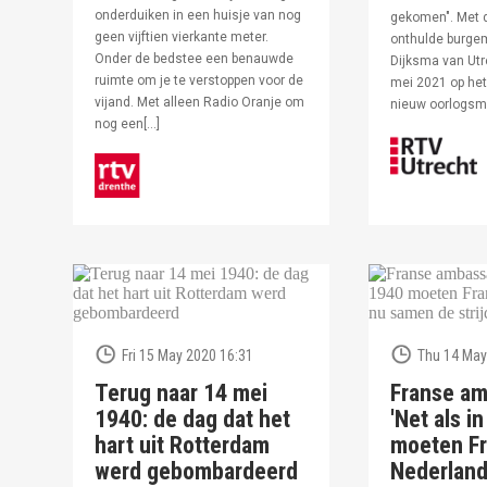
onderduiken in een huisje van nog
gekomen". Met 
geen vijftien vierkante meter.
onthulde burge
Onder de bedstee een benauwde
Dijksma van Utr
ruimte om je te verstoppen voor de
mei 2021 op het 
vijand. Met alleen Radio Oranje om
nieuw oorlogs
nog een[…]
Fri 15 May 2020 16:31
Thu 14 May
Terug naar 14 mei
Franse am
1940: de dag dat het
'Net als i
hart uit Rotterdam
moeten Fr
werd gebombardeerd
Nederlan