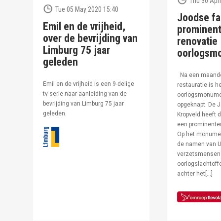
Thu 30 Apri
Tue 05 May 2020 15:40
Joodse fa
Emil en de vrijheid,
prominent
over de bevrijding van
renovatie
Limburg 75 jaar
oorlogsm
geleden
Na een maand
Emil en de vrijheid is een 9-delige
restauratie is h
tv-serie naar aanleiding van de
oorlogsmonumen
bevrijding van Limburg 75 jaar
opgeknapt. De J
geleden.
Kropveld heeft d
een prominenter
Op het monumen
de namen van U
verzetsmensen
oorlogslachtof
achter het[…]