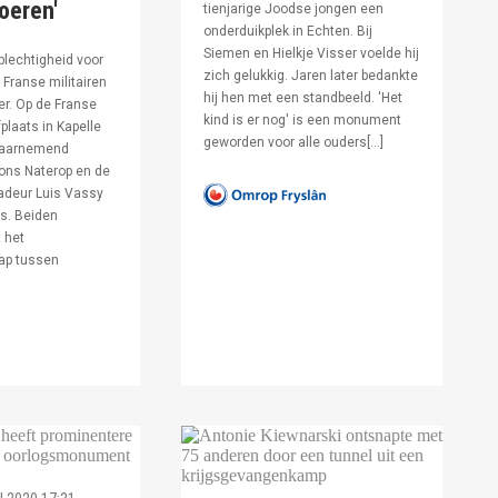
voeren'
tienjarige Joodse jongen een
onderduikplek in Echten. Bij
Siemen en Hielkje Visser voelde hij
lechtigheid voor
zich gelukkig. Jaren later bedankte
Franse militairen
hij hen met een standbeeld. 'Het
er. Op de Franse
kind is er nog' is een monument
fplaats in Kapelle
geworden voor alle ouders[…]
waarnemend
ons Naterop en de
deur Luis Vassy
s. Beiden
 het
ap tussen