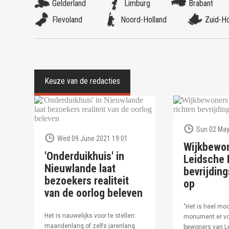
Gelderland
Limburg
Brabant
Flevoland
Noord-Holland
Zuid-Ho
Sun 02 May
Wed 09 June 2021 19:01
Wijkbewo
'Onderduikhuis' in
Leidsche R
Nieuwlande laat
bevrijdi
bezoekers realiteit
op
van de oorlog beleven
"Het is heel moo
Het is nauwelijks voor te stellen:
monument er vo
maandenlang of zelfs jarenlang
bewoners van Le