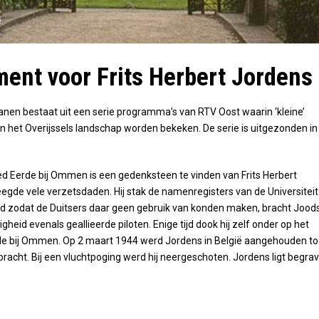
e
nt voor Frits Herbert Jordens
nen bestaat uit een serie programma’s van RTV Oost waarin ‘kleine’
het Overijssels landschap worden bekeken. De serie is uitgezonden in
d Eerde bij Ommen is een gedenksteen te vinden van Frits Herbert
leegde vele verzetsdaden. Hij stak de namenregisters van de Universiteit
nd zodat de Duitsers daar geen gebruik van konden maken, bracht Jood
ligheid evenals geallieerde piloten. Enige tijd dook hij zelf onder op het
e bij Ommen. Op 2 maart 1944 werd Jordens in België aangehouden t
gbracht. Bij een vluchtpoging werd hij neergeschoten. Jordens ligt begra