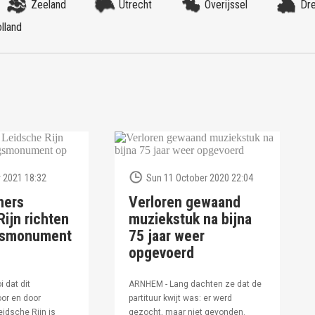
Zeeland
Utrecht
Overijssel
Dr
lland
 2021 18:32
Sun 11 October 2020 22:04
ners
Verloren gewaand
ijn richten
muziekstuk na bijna
ngsmonument
75 jaar weer
opgevoerd
i dat dit
ARNHEM - Lang dachten ze dat de
or en door
partituur kwijt was: er werd
idsche Rijn is
gezocht, maar niet gevonden.