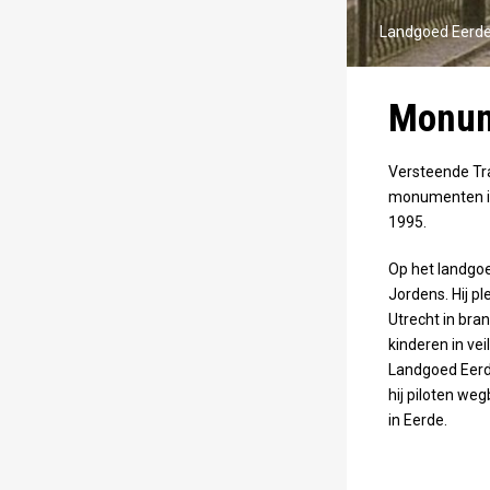
Maps correctly. See the
JavaScript console for
Landgoed Eerd
technical details.
Monume
Versteende Tra
monumenten in 
1995.
Op het landgoe
Jordens. Hij p
Utrecht in bra
kinderen in vei
Landgoed Eerd
hij piloten we
in Eerde.