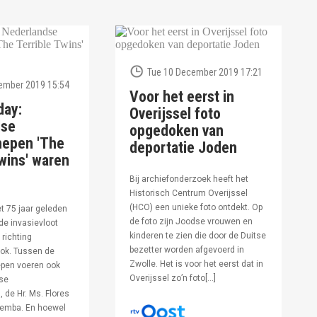
Tue 10 December 2019 17:21
ember 2019 15:54
Voor het eerst in
day:
Overijssel foto
dse
opgedoken van
hepen 'The
deportatie Joden
wins' waren
Bij archiefonderzoek heeft het
Historisch Centrum Overijssel
(HCO) een unieke foto ontdekt. Op
et 75 jaar geleden
de foto zijn Joodse vrouwen en
de invasievloot
kinderen te zien die door de Duitse
 richting
bezetter worden afgevoerd in
ok. Tussen de
Zwolle. Het is voor het eerst dat in
pen voeren ook
Overijssel zo’n foto[…]
se
 de Hr. Ms. Flores
oemba. En hoewel