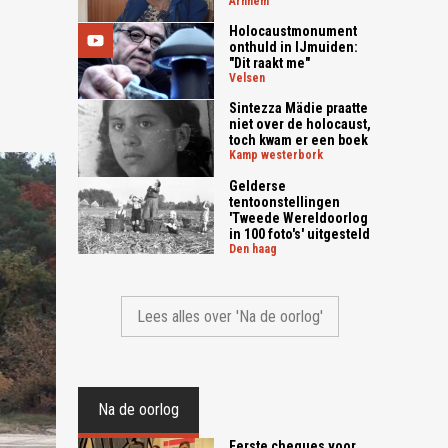
arnhem
Holocaustmonument
onthuld in IJmuiden:
"Dit raakt me"
velsen
Sintezza Mädie praatte
niet over de holocaust,
toch kwam er een boek
kamp westerbork
Gelderse
tentoonstellingen
'Tweede Wereldoorlog
in 100 foto's' uitgesteld
den haag
Lees alles over 'Na de oorlog'
Na de oorlog
Eerste cheques voor