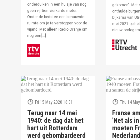
onderduiken in een huisje van nog
gekomen". Met 
geen vijftien vierkante meter.
onthulde burge
Onder de bedstee een benauwde
Dijksma van Utr
ruimte om je te verstoppen voor de
mei 2021 op het 
vijand. Met alleen Radio Oranje om
nieuw oorlogs
nog een[…]
Fri 15 May 2020 16:31
Thu 14 May
Terug naar 14 mei
Franse am
1940: de dag dat het
'Net als i
hart uit Rotterdam
moeten Fr
werd gebombardeerd
Nederlan