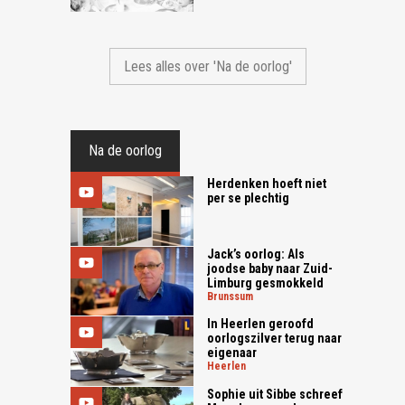
Lees alles over 'Na de oorlog'
Na de oorlog
Herdenken hoeft niet
per se plechtig
Jack’s oorlog: Als
joodse baby naar Zuid-
Limburg gesmokkeld
brunssum
In Heerlen geroofd
oorlogszilver terug naar
eigenaar
heerlen
Sophie uit Sibbe schreef