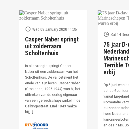
Wed 08 January 2020 11:36
Sat 14 Dec
Casper Naber springt
75 jaar D-
uit zolderraam
Nederlan
Scholtenhuis
Marinesc
Terrible T
In alle vroegte springt Casper
erbij
Naber uit een zolderraam van het
Scholtenhuis. De val betekent het
einde van zijn leven. Casper Naber
Op 5 juni was h
(Groningen, 1906-1944) was bij het
dat de Geallieer
uitbreken van de oorlog eigenaar
vanuit Engeland
van een gereedschapswinkel in de
Normandië vertr
Gelkingestraat. Eind 1943 raakte
duizenden sche
hij[…]
twee Nederland
kanonneerboten,
en de Hr. Ms. S