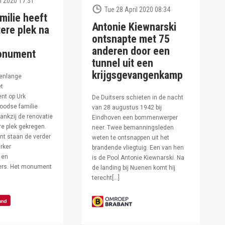
l 2020 17:31
Tue 28 April 2020 08:34
milie heeft
Antonie Kiewnarski
ere plek na
ontsnapte met 75
anderen door een
onument
tunnel uit een
krijgsgevangenkamp
enlange
et
t op Urk
De Duitsers schieten in de nacht
oodse familie
van 28 augustus 1942 bij
ankzij de renovatie
Eindhoven een bommenwerper
e plek gekregen.
neer. Twee bemanningsleden
t staan de verder
weten te ontsnappen uit het
rker
brandende vliegtuig. Een van hen
 en
is de Pool Antonie Kiewnarski. Na
fers. Het monument
de landing bij Nuenen komt hij
terecht[…]