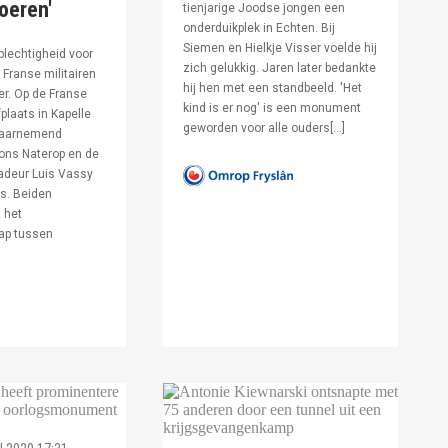
voeren'
tienjarige Joodse jongen een
onderduikplek in Echten. Bij
Siemen en Hielkje Visser voelde hij
lechtigheid voor
zich gelukkig. Jaren later bedankte
Franse militairen
hij hen met een standbeeld. 'Het
er. Op de Franse
kind is er nog' is een monument
fplaats in Kapelle
geworden voor alle ouders[…]
waarnemend
ons Naterop en de
deur Luis Vassy
s. Beiden
 het
ap tussen