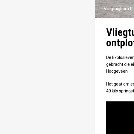
Vliegtuigbom tot
Vliegt
ontplo
De Explosieven
gebracht die e
Hoogeveen.
Het gaat om e
40 kilo springs