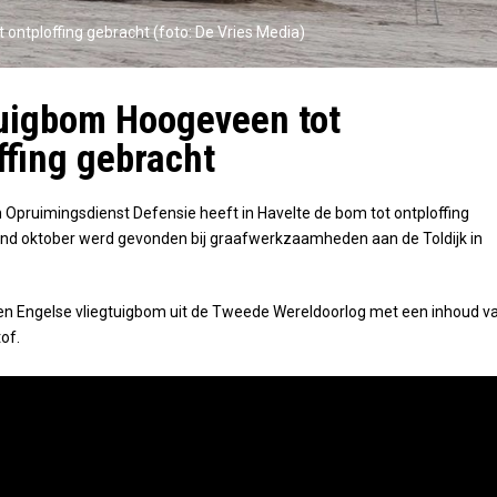
 ontploffing gebracht (foto: De Vries Media)
uigbom Hoogeveen tot
ffing gebracht
 Opruimingsdienst Defensie heeft in Havelte de bom tot ontploffing
ind oktober werd gevonden bij graafwerkzaamheden aan de Toldijk in
en Engelse vliegtuigbom uit de Tweede Wereldoorlog met een inhoud v
tof.