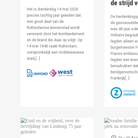
de strijd 
Het is donderdag 14 mei 2020
precies tachtig jaar geleden dat
De herdenkingsp
een groot deel van de
de gesneuvelde 
Rotterdamse binnenstad wordt
was dit jaar sob
verwoest door het bombardement
militaire begraa
en de brand die daar op volgt. Op
legden alleen 
14 mei 1940 raakt Rotterdam,
burgemeester F
oorspronkelijk een middeleeuwse
Franse ambassa
stad,[…]
legden een kran
benadrukten dat
bondgenootsch
Frankrijk[…]