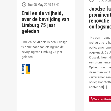
Thu 30 Apri
Tue 05 May 2020 15:40
Joodse fa
Emil en de vrijheid,
prominent
over de bevrijding van
renovatie
Limburg 75 jaar
oorlogsm
geleden
Na een maand
Emil en de vrijheid is een 9-delige
restauratie is h
tv-serie naar aanleiding van de
oorlogsmonumen
bevrijding van Limburg 75 jaar
opgeknapt. De J
geleden.
Kropveld heeft d
een prominenter
Op het monumen
de namen van U
verzetsmensen
oorlogslachtof
achter het[…]