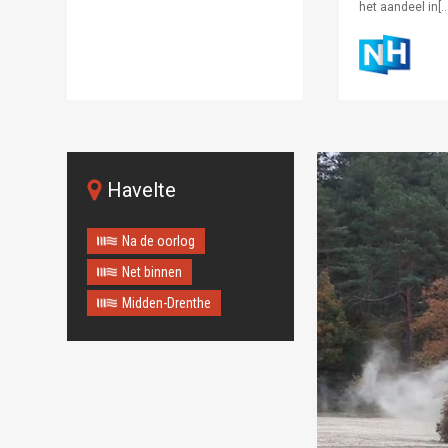
het aandeel in[…
Havelte
Na de oorlog
Net binnen
Midden-Drenthe