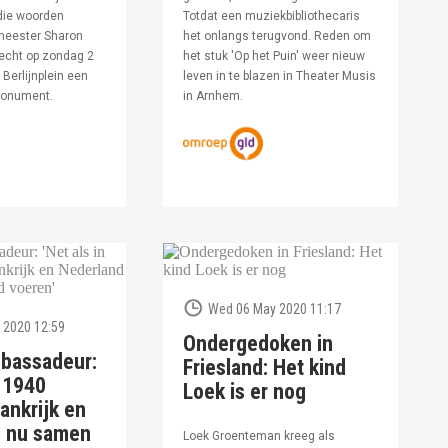
die woorden
Totdat een muziekbibliothecaris
meester Sharon
het onlangs terugvond. Reden om
echt op zondag 2
het stuk 'Op het Puin' weer nieuw
Berlijnplein een
leven in te blazen in Theater Musis
monument.
in Arnhem.
Wed 06 May 2020 11:17
 2020 12:59
Ondergedoken in
bassadeur:
Friesland: Het kind
n 1940
Loek is er nog
ankrijk en
d nu samen
Loek Groenteman kreeg als