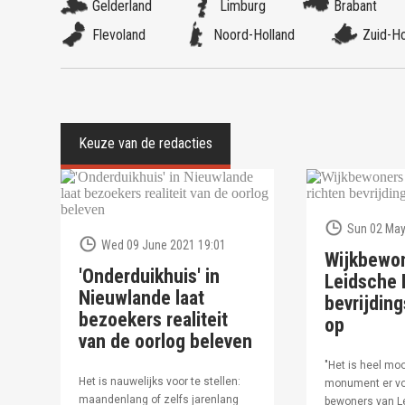
Gelderland
Limburg
Brabant
Flevoland
Noord-Holland
Zuid-Ho
Sun 02 May
Wed 09 June 2021 19:01
Wijkbewo
'Onderduikhuis' in
Leidsche R
Nieuwlande laat
bevrijdi
bezoekers realiteit
op
van de oorlog beleven
"Het is heel moo
Het is nauwelijks voor te stellen:
monument er vo
maandenlang of zelfs jarenlang
bewoners van Le