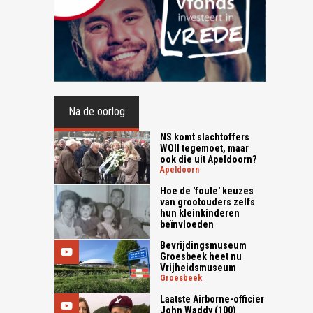
Na de oorlog
NS komt slachtoffers
WOII tegemoet, maar
ook die uit Apeldoorn?
apeldoorn
Hoe de 'foute' keuzes
van grootouders zelfs
hun kleinkinderen
beïnvloeden
Bevrijdingsmuseum
Groesbeek heet nu
Vrijheidsmuseum
groesbeek
Laatste Airborne-officier
John Waddy (100)