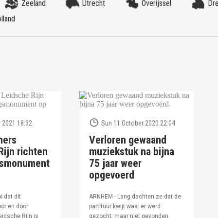
Zeeland
Utrecht
Overijssel
Dr
lland
 2021 18:32
Sun 11 October 2020 22:04
ners
Verloren gewaand
ijn richten
muziekstuk na bijna
ngsmonument
75 jaar weer
opgevoerd
i dat dit
ARNHEM - Lang dachten ze dat de
or en door
partituur kwijt was: er werd
idsche Rijn is
gezocht, maar niet gevonden.