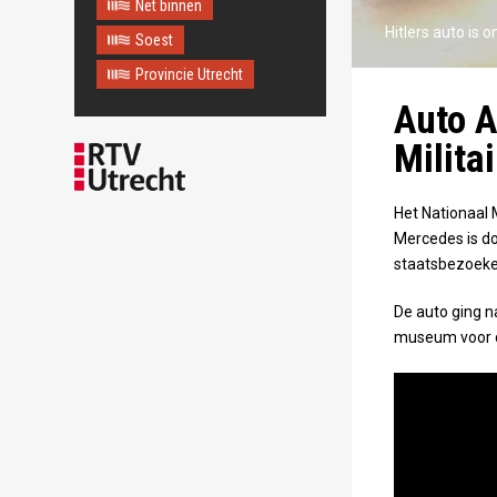
Net binnen
Maps correctly. See the
JavaScript console for
Hitlers auto is 
Soest
technical details.
Provincie Utrecht
Auto A
Milita
Het Nationaal M
Mercedes is do
staatsbezoeke
De auto ging na
museum voor de 