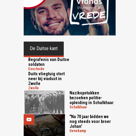
De Duitse kant
Begrafenis van Duitse
soldaten
enschede
Duits vliegtuig stort
neer bij viaduct in
Zwolle
zwolle
Nazikopstukken
bezoeken politie-
opleiding in Schalkhaar
schalkhaar
"Na 70 jaar bidden we
nog steeds voor broer
Johan'
denekamp