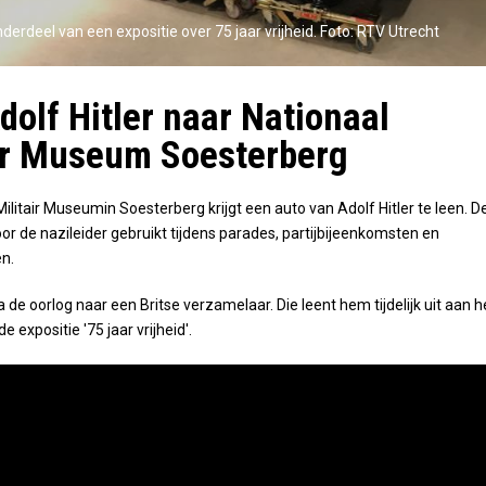
onderdeel van een expositie over 75 jaar vrijheid. Foto: RTV Utrecht
dolf Hitler naar Nationaal
ir Museum Soesterberg
ilitair Museumin Soesterberg krijgt een auto van Adolf Hitler te leen. D
or de nazileider gebruikt tijdens parades, partijbijeenkomsten en
n.
 de oorlog naar een Britse verzamelaar. Die leent hem tijdelijk uit aan h
expositie '75 jaar vrijheid'.