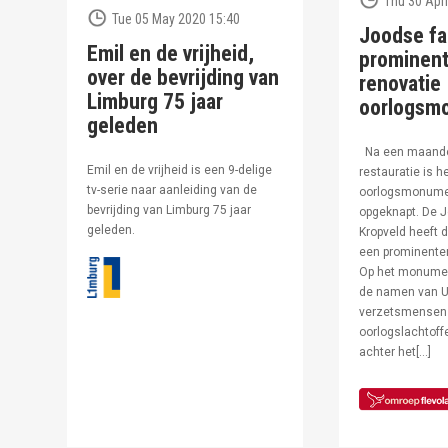
Thu 30 Apri
Tue 05 May 2020 15:40
Joodse fa
Emil en de vrijheid,
prominent
over de bevrijding van
renovatie
Limburg 75 jaar
oorlogsm
geleden
Na een maand
Emil en de vrijheid is een 9-delige
restauratie is h
tv-serie naar aanleiding van de
oorlogsmonumen
bevrijding van Limburg 75 jaar
opgeknapt. De J
geleden.
Kropveld heeft d
een prominenter
Op het monumen
de namen van U
verzetsmensen
oorlogslachtof
achter het[…]