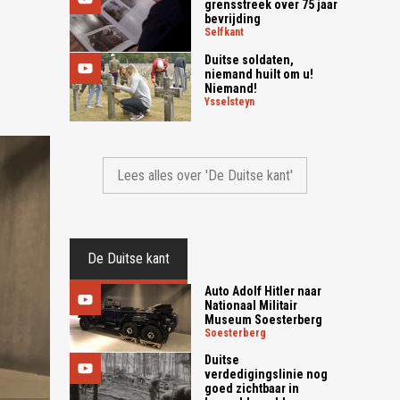
grensstreek over 75 jaar
bevrijding
selfkant
Duitse soldaten,
niemand huilt om u!
Niemand!
ysselsteyn
Lees alles over 'De Duitse kant'
De Duitse kant
Auto Adolf Hitler naar
Nationaal Militair
Museum Soesterberg
soesterberg
Duitse
verdedigingslinie nog
goed zichtbaar in