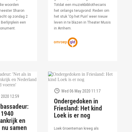
die woorden
Totdat een muziekbibliothecaris
meester Sharon
het onlangs terugvond. Reden om
echt op zondag 2
het stuk 'Op het Puin' weer nieuw
Berlijnplein een
leven in te blazen in Theater Musis
monument.
in Arnhem.
Wed 06 May 2020 11:17
 2020 12:59
Ondergedoken in
bassadeur:
Friesland: Het kind
n 1940
Loek is er nog
ankrijk en
d nu samen
Loek Groenteman kreeg als