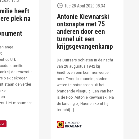
l 2020 17:31
Tue 28 April 2020 08:34
milie heeft
Antonie Kiewnarski
ere plek na
ontsnapte met 75
anderen door een
onument
tunnel uit een
krijgsgevangenkamp
enlange
et
t op Urk
De Duitsers schieten in de nacht
oodse familie
van 28 augustus 1942 bij
ankzij de renovatie
Eindhoven een bommenwerper
e plek gekregen.
neer. Twee bemanningsleden
t staan de verder
weten te ontsnappen uit het
rker
brandende vliegtuig. Een van hen
 en
is de Pool Antonie Kiewnarski. Na
fers. Het monument
de landing bij Nuenen komt hij
terecht[…]