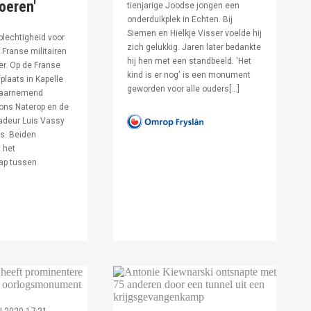
voeren'
tienjarige Joodse jongen een
onderduikplek in Echten. Bij
Siemen en Hielkje Visser voelde hij
lechtigheid voor
zich gelukkig. Jaren later bedankte
Franse militairen
hij hen met een standbeeld. 'Het
er. Op de Franse
kind is er nog' is een monument
fplaats in Kapelle
geworden voor alle ouders[…]
waarnemend
ons Naterop en de
deur Luis Vassy
s. Beiden
 het
ap tussen