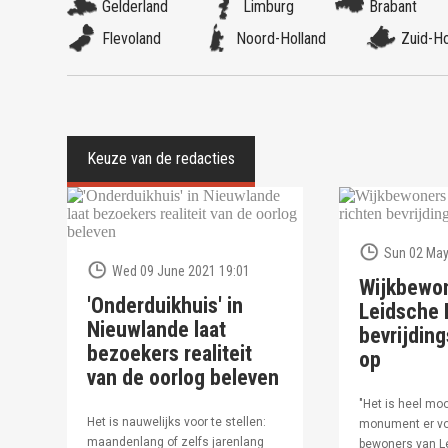
Gelderland
Limburg
Brabant
Flevoland
Noord-Holland
Zuid-Ho
Sun 02 May
Wed 09 June 2021 19:01
Wijkbewo
'Onderduikhuis' in
Leidsche R
Nieuwlande laat
bevrijdi
bezoekers realiteit
op
van de oorlog beleven
"Het is heel moo
Het is nauwelijks voor te stellen:
monument er vo
maandenlang of zelfs jarenlang
bewoners van Le