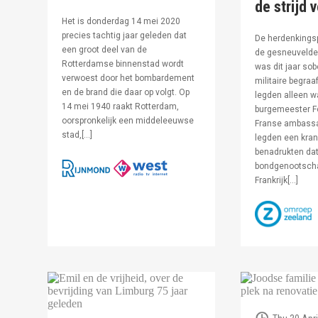
de strijd 
Het is donderdag 14 mei 2020
precies tachtig jaar geleden dat
De herdenkingsp
een groot deel van de
de gesneuvelde 
Rotterdamse binnenstad wordt
was dit jaar sob
verwoest door het bombardement
militaire begraa
en de brand die daar op volgt. Op
legden alleen 
14 mei 1940 raakt Rotterdam,
burgemeester F
oorspronkelijk een middeleeuwse
Franse ambassa
stad,[…]
legden een kran
benadrukten dat
bondgenootsch
Frankrijk[…]