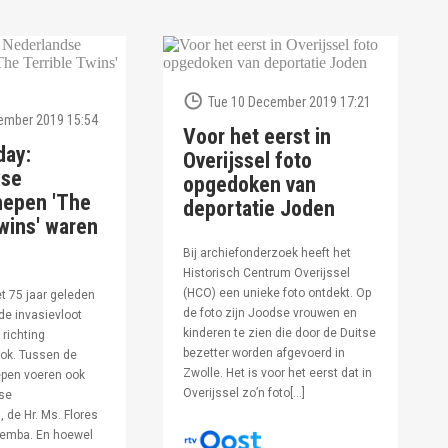
Tue 10 December 2019 17:21
ember 2019 15:54
Voor het eerst in
day:
Overijssel foto
dse
opgedoken van
hepen 'The
deportatie Joden
wins' waren
Bij archiefonderzoek heeft het
Historisch Centrum Overijssel
(HCO) een unieke foto ontdekt. Op
et 75 jaar geleden
de foto zijn Joodse vrouwen en
de invasievloot
kinderen te zien die door de Duitse
 richting
bezetter worden afgevoerd in
ok. Tussen de
Zwolle. Het is voor het eerst dat in
pen voeren ook
Overijssel zo’n foto[…]
se
 de Hr. Ms. Flores
oemba. En hoewel