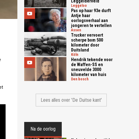
Leggelderveld
leggeloo
Pas op haar 93e durft
Antje haar
oorlogsverhaal aan
jongeren te vertellen
assen
Trucker vervoert
scherpe bom 500
kilometer door
Duitsland
köln
e
Hendrik tekende voor
de Waffen-SS en
sneuvelde 3000
kilometer van huis
den bosch
et
Lees alles over 'De Duitse kant'
Na de oorlog