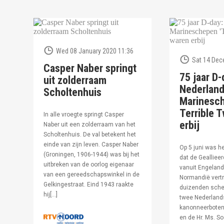
Wed 08 January 2020 11:36
Sat 14 Dec
Casper Naber springt
75 jaar D-
uit zolderraam
Nederlan
Scholtenhuis
Marinesc
Terrible T
In alle vroegte springt Casper
erbij
Naber uit een zolderraam van het
Scholtenhuis. De val betekent het
einde van zijn leven. Casper Naber
Op 5 juni was h
(Groningen, 1906-1944) was bij het
dat de Geallieer
uitbreken van de oorlog eigenaar
vanuit Engeland
van een gereedschapswinkel in de
Normandië vertr
Gelkingestraat. Eind 1943 raakte
duizenden sche
hij[…]
twee Nederland
kanonneerboten,
en de Hr. Ms. S