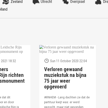
Zeeland
Utrecht
Overijssel
Dr
lland
 2021 18:32
Sun 11 October 2020 22:04
ners
Verloren gewaand
ijn richten
muziekstuk na bijna
ngsmonument
75 jaar weer
opgevoerd
i dat dit
ARNHEM - Lang dachten ze dat de
or en door
partituur kwijt was: er werd
idsche Rijn is
gezocht, maar niet gevonden.