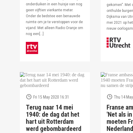
onderduiken in een huisje van nog
gekomen". Met 
geen vijftien vierkante meter.
onthulde burge
Onder de bedstee een benauwde
Dijksma van Utr
ruimte om je te verstoppen voor de
mei 2021 op het 
vijand. Met alleen Radio Oranje om
nieuw oorlogs
nog een[…]
Fri 15 May 2020 16:31
Thu 14 May
Terug naar 14 mei
Franse am
1940: de dag dat het
'Net als i
hart uit Rotterdam
moeten Fr
werd gebombardeerd
Nederlan