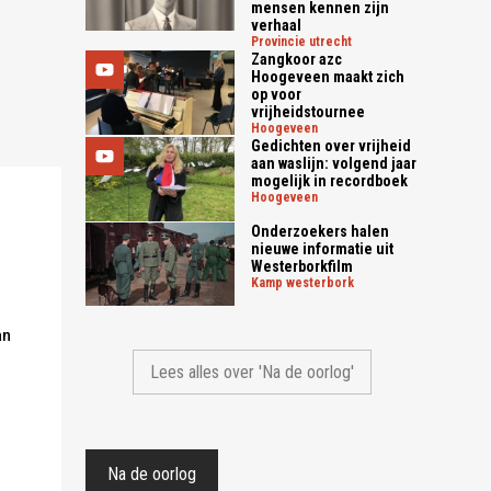
mensen kennen zijn
verhaal
provincie utrecht
Zangkoor azc
Hoogeveen maakt zich
op voor
vrijheidstournee
hoogeveen
Gedichten over vrijheid
aan waslijn: volgend jaar
mogelijk in recordboek
hoogeveen
Onderzoekers halen
nieuwe informatie uit
Westerborkfilm
kamp westerbork
an
Lees alles over 'Na de oorlog'
Na de oorlog