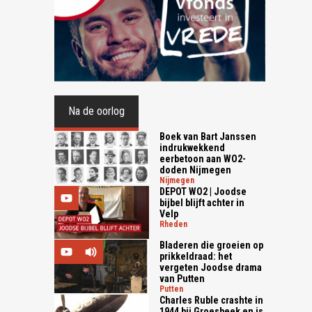
Na de oorlog
Boek van Bart Janssen
indrukwekkend
eerbetoon aan WO2-
doden Nijmegen
nijmegen
DEPOT WO2 | Joodse
bijbel blijft achter in
Velp
rheden
Bladeren die groeien op
prikkeldraad: het
vergeten Joodse drama
van Putten
putten
Charles Ruble crashte in
1944 bij Groesbeek en is