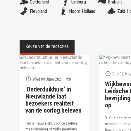
Gelderland
Limburg
Brabant
Flevoland
Noord-Holland
Zuid-Ho
Sun 02 May
Wed 09 June 2021 19:01
Wijkbewo
'Onderduikhuis' in
Leidsche R
Nieuwlande laat
bevrijdi
bezoekers realiteit
op
van de oorlog beleven
"Het is heel moo
Het is nauwelijks voor te stellen:
monument er vo
maandenlang of zelfs jarenlang
bewoners van Le