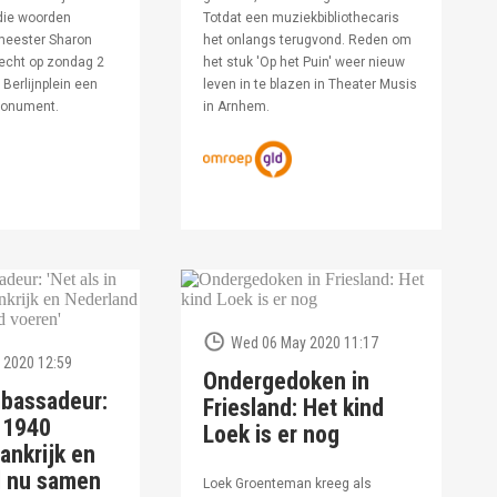
die woorden
Totdat een muziekbibliothecaris
meester Sharon
het onlangs terugvond. Reden om
echt op zondag 2
het stuk 'Op het Puin' weer nieuw
Berlijnplein een
leven in te blazen in Theater Musis
monument.
in Arnhem.
Wed 06 May 2020 11:17
 2020 12:59
Ondergedoken in
bassadeur:
Friesland: Het kind
n 1940
Loek is er nog
ankrijk en
d nu samen
Loek Groenteman kreeg als