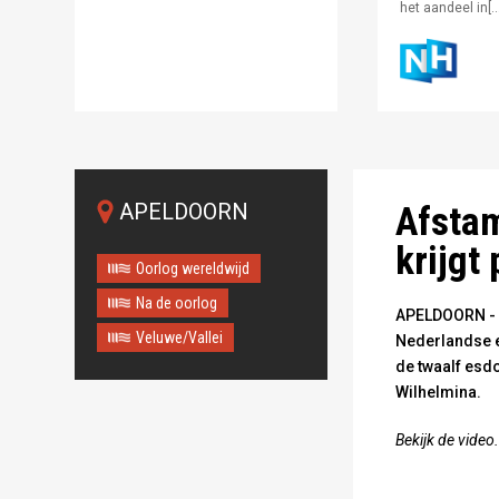
het aandeel in[…
De oude Wilhelm
APELDOORN
Afsta
krijgt
Oorlog wereldwijd
Na de oorlog
APELDOORN - P
Veluwe/Vallei
Nederlandse e
de twaalf esd
Wilhelmina.
Bekijk de video