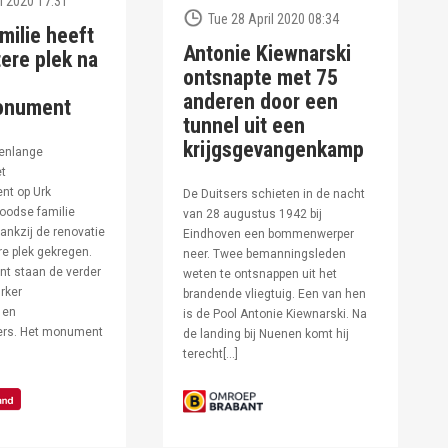
l 2020 17:31
Tue 28 April 2020 08:34
milie heeft
Antonie Kiewnarski
ere plek na
ontsnapte met 75
anderen door een
onument
tunnel uit een
krijgsgevangenkamp
enlange
et
t op Urk
De Duitsers schieten in de nacht
oodse familie
van 28 augustus 1942 bij
ankzij de renovatie
Eindhoven een bommenwerper
e plek gekregen.
neer. Twee bemanningsleden
t staan de verder
weten te ontsnappen uit het
rker
brandende vliegtuig. Een van hen
 en
is de Pool Antonie Kiewnarski. Na
fers. Het monument
de landing bij Nuenen komt hij
terecht[…]