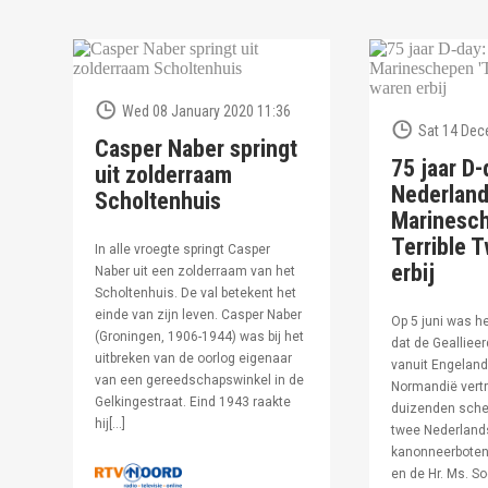
Wed 08 January 2020 11:36
Sat 14 Dec
Casper Naber springt
75 jaar D-
uit zolderraam
Nederlan
Scholtenhuis
Marinesc
Terrible T
In alle vroegte springt Casper
erbij
Naber uit een zolderraam van het
Scholtenhuis. De val betekent het
einde van zijn leven. Casper Naber
Op 5 juni was h
(Groningen, 1906-1944) was bij het
dat de Geallieer
uitbreken van de oorlog eigenaar
vanuit Engeland
van een gereedschapswinkel in de
Normandië vertr
Gelkingestraat. Eind 1943 raakte
duizenden sche
hij[…]
twee Nederland
kanonneerboten,
en de Hr. Ms. S