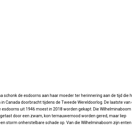
na schonk de esdoorns aan haar moeder ter herinnering aan de tijd die 
in in Canada doorbracht tijdens de Tweede Wereldoorlog. De laatste van
e esdoorns uit 1946 moest in 2018 worden gekapt. Die Wilhelminaboom
etast door een zwam, kon ternauwernood worden gered, maar liep
ij een storm onherstelbare schade op. Van die Wilhelminaboom zijn enten