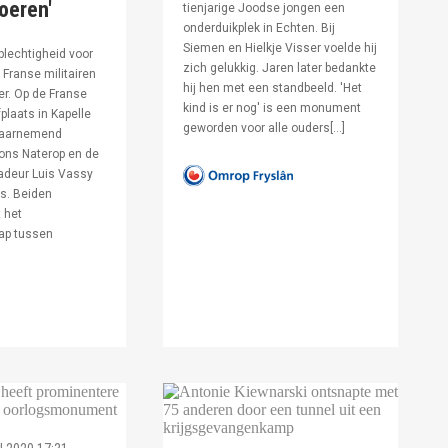
voeren'
tienjarige Joodse jongen een
onderduikplek in Echten. Bij
Siemen en Hielkje Visser voelde hij
lechtigheid voor
zich gelukkig. Jaren later bedankte
Franse militairen
hij hen met een standbeeld. 'Het
er. Op de Franse
kind is er nog' is een monument
fplaats in Kapelle
geworden voor alle ouders[…]
waarnemend
ons Naterop en de
deur Luis Vassy
s. Beiden
 het
ap tussen