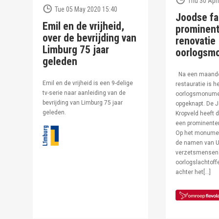
Thu 30 Apri
Tue 05 May 2020 15:40
Joodse fa
Emil en de vrijheid,
prominent
over de bevrijding van
renovatie
Limburg 75 jaar
oorlogsm
geleden
Na een maand
Emil en de vrijheid is een 9-delige
restauratie is h
tv-serie naar aanleiding van de
oorlogsmonumen
bevrijding van Limburg 75 jaar
opgeknapt. De J
geleden.
Kropveld heeft d
een prominenter
Op het monumen
de namen van U
verzetsmensen
oorlogslachtof
achter het[…]