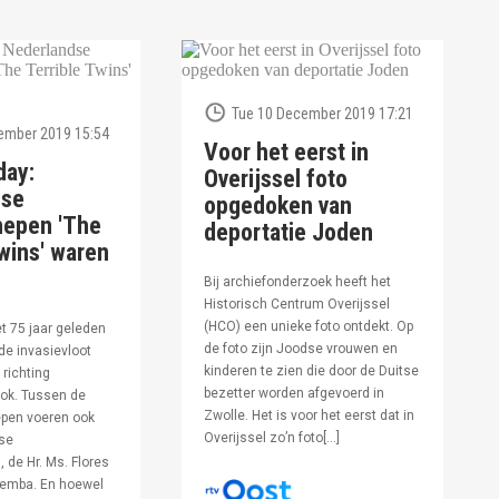
Tue 10 December 2019 17:21
ember 2019 15:54
Voor het eerst in
day:
Overijssel foto
dse
opgedoken van
hepen 'The
deportatie Joden
wins' waren
Bij archiefonderzoek heeft het
Historisch Centrum Overijssel
(HCO) een unieke foto ontdekt. Op
et 75 jaar geleden
de foto zijn Joodse vrouwen en
de invasievloot
kinderen te zien die door de Duitse
 richting
bezetter worden afgevoerd in
ok. Tussen de
Zwolle. Het is voor het eerst dat in
pen voeren ook
Overijssel zo’n foto[…]
se
 de Hr. Ms. Flores
oemba. En hoewel