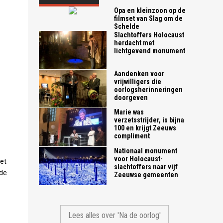
Opa en kleinzoon op de
filmset van Slag om de
Schelde
Slachtoffers Holocaust
herdacht met
lichtgevend monument
Aandenken voor
vrijwilligers die
oorlogsherinneringen
doorgeven
Marie was
verzetsstrijder, is bijna
100 en krijgt Zeeuws
compliment
Nationaal monument
voor Holocaust-
het
slachtoffers naar vijf
 de
Zeeuwse gemeenten
Lees alles over 'Na de oorlog'