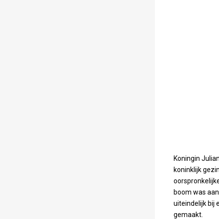
Koningin Julia
koninklijk gez
oorspronkelijk
boom was aang
uiteindelijk b
gemaakt.