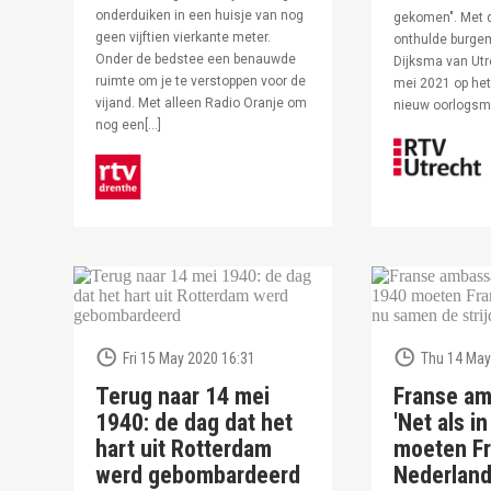
onderduiken in een huisje van nog
gekomen". Met 
geen vijftien vierkante meter.
onthulde burge
Onder de bedstee een benauwde
Dijksma van Utr
ruimte om je te verstoppen voor de
mei 2021 op het 
vijand. Met alleen Radio Oranje om
nieuw oorlogs
nog een[…]
Fri 15 May 2020 16:31
Thu 14 May
Terug naar 14 mei
Franse am
1940: de dag dat het
'Net als i
hart uit Rotterdam
moeten Fr
werd gebombardeerd
Nederlan