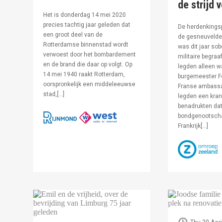
de strijd 
Het is donderdag 14 mei 2020
precies tachtig jaar geleden dat
De herdenkingsp
een groot deel van de
de gesneuvelde 
Rotterdamse binnenstad wordt
was dit jaar sob
verwoest door het bombardement
militaire begraa
en de brand die daar op volgt. Op
legden alleen 
14 mei 1940 raakt Rotterdam,
burgemeester F
oorspronkelijk een middeleeuwse
Franse ambassa
stad,[…]
legden een kran
benadrukten dat
bondgenootsch
Frankrijk[…]