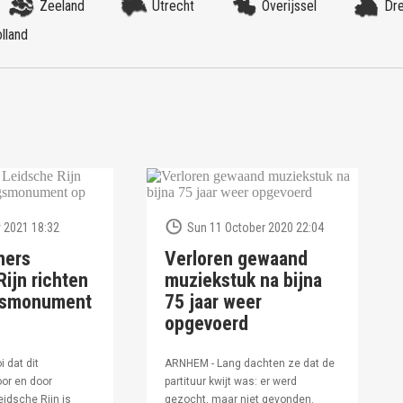
Zeeland
Utrecht
Overijssel
Dr
lland
 2021 18:32
Sun 11 October 2020 22:04
ners
Verloren gewaand
ijn richten
muziekstuk na bijna
ngsmonument
75 jaar weer
opgevoerd
i dat dit
ARNHEM - Lang dachten ze dat de
or en door
partituur kwijt was: er werd
idsche Rijn is
gezocht, maar niet gevonden.