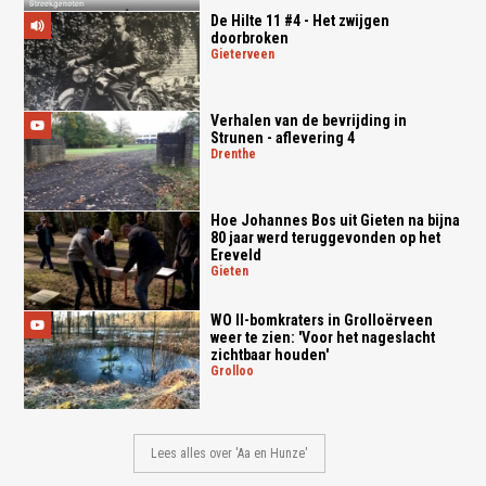
De Hilte 11 #4 - Het zwijgen
doorbroken
gieterveen
Verhalen van de bevrijding in
Strunen - aflevering 4
drenthe
Hoe Johannes Bos uit Gieten na bijna
80 jaar werd teruggevonden op het
Ereveld
gieten
WO II-bomkraters in Grolloërveen
weer te zien: 'Voor het nageslacht
zichtbaar houden'
grolloo
Lees alles over 'Aa en Hunze'