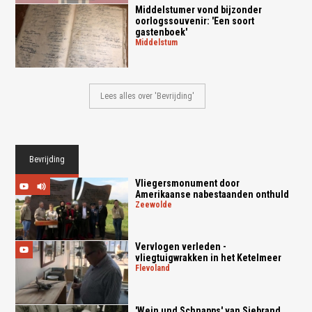
Middelstumer vond bijzonder
oorlogssouvenir: 'Een soort
gastenboek'
middelstum
Lees alles over 'Bevrijding'
Bevrijding
Vliegersmonument door
Amerikaanse nabestaanden onthuld
zeewolde
Vervlogen verleden -
vliegtuigwrakken in het Ketelmeer
flevoland
'Wein und Schnapps' van Siebrand