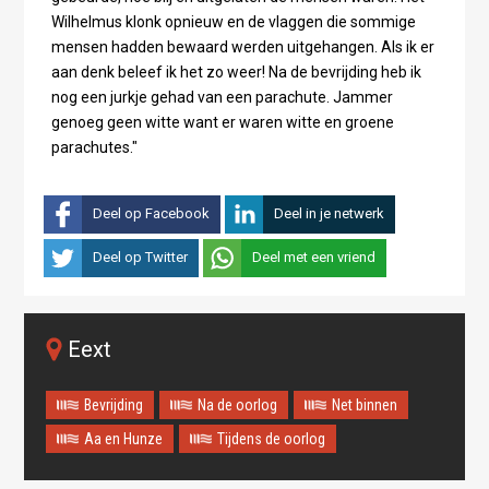
Wilhelmus klonk opnieuw en de vlaggen die sommige
mensen hadden bewaard werden uitgehangen. Als ik er
aan denk beleef ik het zo weer! Na de bevrijding heb ik
nog een jurkje gehad van een parachute. Jammer
genoeg geen witte want er waren witte en groene
parachutes."
Deel op Facebook
Deel in je netwerk
Deel op Twitter
Deel met een vriend
Eext
Bevrijding
Na de oorlog
Net binnen
Aa en Hunze
Tijdens de oorlog