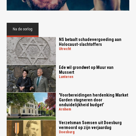
Na de oorlog
NS betaalt schadevergoeding aan
Holocaust-slachtoffers
utrecht
Ede wil grondwet op Muur van
Mussert
lunteren
'Voorbereidingen herdenking Market
Garden stagneren door
onduidelijkheid budget'
arnhem
Verzetsman Somsen uit Doesburg
vermoord op zijn verjaardag
doesburg