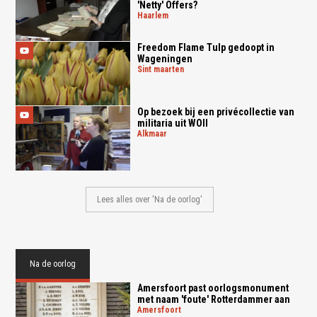
'Netty' Offers?
haarlem
Freedom Flame Tulp gedoopt in
Wageningen
sint maarten
Op bezoek bij een privécollectie van
militaria uit WOII
alkmaar
Lees alles over 'Na de oorlog'
Na de oorlog
Amersfoort past oorlogsmonument
met naam 'foute' Rotterdammer aan
amersfoort