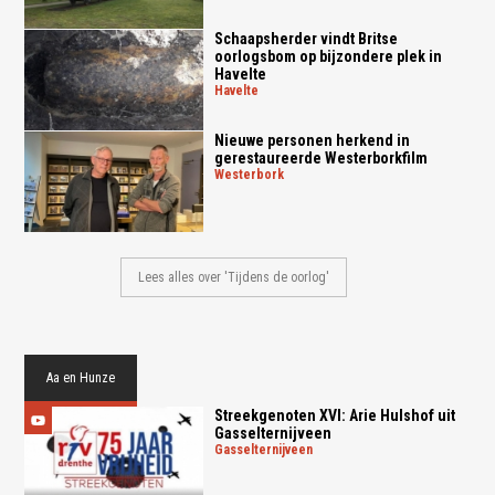
Schaapsherder vindt Britse
oorlogsbom op bijzondere plek in
Havelte
havelte
Nieuwe personen herkend in
gerestaureerde Westerborkfilm
westerbork
Lees alles over 'Tijdens de oorlog'
Aa en Hunze
Streekgenoten XVI: Arie Hulshof uit
Gasselternijveen
gasselternijveen