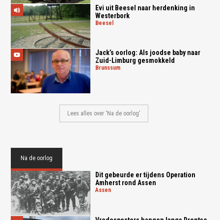
Evi uit Beesel naar herdenking in
Westerbork
beesel
Jack’s oorlog: Als joodse baby naar
Zuid-Limburg gesmokkeld
brunssum
Lees alles over 'Na de oorlog'
Na de oorlog
Dit gebeurde er tijdens Operation
Amherst rond Assen
assen
Vredesposters hangen langs Drentse