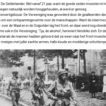
n De Gelderlander. Wel vanaf 21 jaar, want de goede zeden moesten in h
megen natuurlijk worden hooggehouden, al werd er genoeg
Concertgebouw De Vereeniging was gevorderd door de geallieerden die
n om een ontspanningsruimte voor de manschappen. Want de stad moc
n: over de Waal en in de Ooijpolder lag het front, en daar werd nog steed
 ook in De Vereeniging. 'Tja, de alcohol', herinnert Hendriks zich. En d
tal als de mannen hadden gehoord dat ze weer naar het front moeste
meisjes met jullie zachte armen, hallo koude en modderige schuttersp