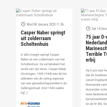
Wed 08 January 2020 11:36
Sat 14 Dec
Casper Naber springt
75 jaar D-
uit zolderraam
Nederlan
Scholtenhuis
Marinesc
Terrible T
In alle vroegte springt Casper
erbij
Naber uit een zolderraam van het
Scholtenhuis. De val betekent het
einde van zijn leven. Casper Naber
Op 5 juni was h
(Groningen, 1906-1944) was bij het
dat de Geallieer
uitbreken van de oorlog eigenaar
vanuit Engeland
van een gereedschapswinkel in de
Normandië vertr
Gelkingestraat. Eind 1943 raakte
duizenden sche
hij[…]
twee Nederland
kanonneerboten,
en de Hr. Ms. S