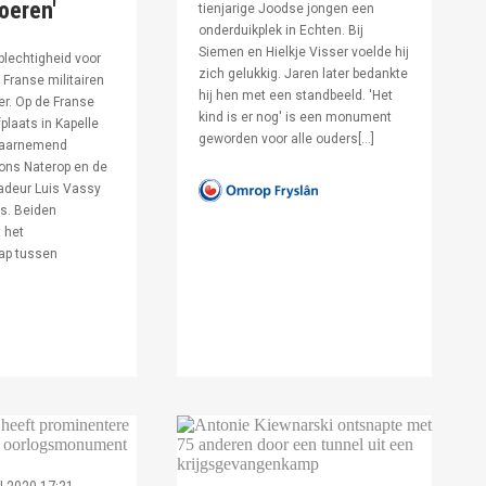
voeren'
tienjarige Joodse jongen een
onderduikplek in Echten. Bij
Siemen en Hielkje Visser voelde hij
lechtigheid voor
zich gelukkig. Jaren later bedankte
Franse militairen
hij hen met een standbeeld. 'Het
er. Op de Franse
kind is er nog' is een monument
fplaats in Kapelle
geworden voor alle ouders[…]
waarnemend
ons Naterop en de
deur Luis Vassy
s. Beiden
 het
ap tussen