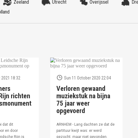
Zeeland
Utrecht
Overijssel
Dr
lland
 2021 18:32
Sun 11 October 2020 22:04
ners
Verloren gewaand
ijn richten
muziekstuk na bijna
ngsmonument
75 jaar weer
opgevoerd
i dat dit
ARNHEM - Lang dachten ze dat de
or en door
partituur kwijt was: er werd
idsche Rijn is
gezocht, maar niet gevonden.