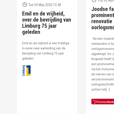
Thu 30 Apri
Tue 05 May 2020 15:40
Joodse fa
Emil en de vrijheid,
prominent
over de bevrijding van
renovatie
Limburg 75 jaar
oorlogsm
geleden
Na een maand
Emil en de vrijheid is een 9-delige
restauratie is h
tv-serie naar aanleiding van de
oorlogsmonumen
bevrijding van Limburg 75 jaar
opgeknapt. De J
geleden.
Kropveld heeft d
een prominenter
Op het monumen
de namen van U
verzetsmensen
oorlogslachtof
achter het[…]