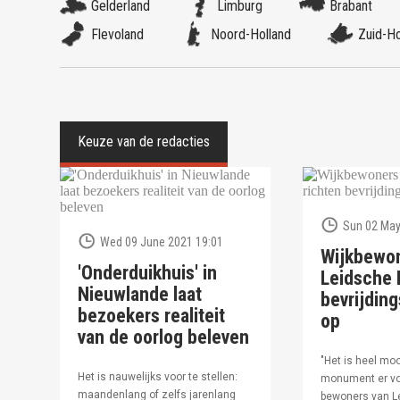
Gelderland
Limburg
Brabant
Flevoland
Noord-Holland
Zuid-Ho
Sun 02 May
Wed 09 June 2021 19:01
Wijkbewo
'Onderduikhuis' in
Leidsche R
Nieuwlande laat
bevrijdi
bezoekers realiteit
op
van de oorlog beleven
"Het is heel moo
Het is nauwelijks voor te stellen:
monument er vo
maandenlang of zelfs jarenlang
bewoners van Le