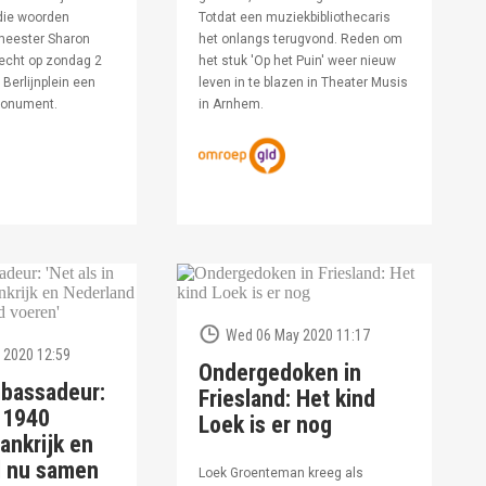
die woorden
Totdat een muziekbibliothecaris
meester Sharon
het onlangs terugvond. Reden om
echt op zondag 2
het stuk 'Op het Puin' weer nieuw
Berlijnplein een
leven in te blazen in Theater Musis
monument.
in Arnhem.
Wed 06 May 2020 11:17
 2020 12:59
Ondergedoken in
bassadeur:
Friesland: Het kind
n 1940
Loek is er nog
ankrijk en
d nu samen
Loek Groenteman kreeg als