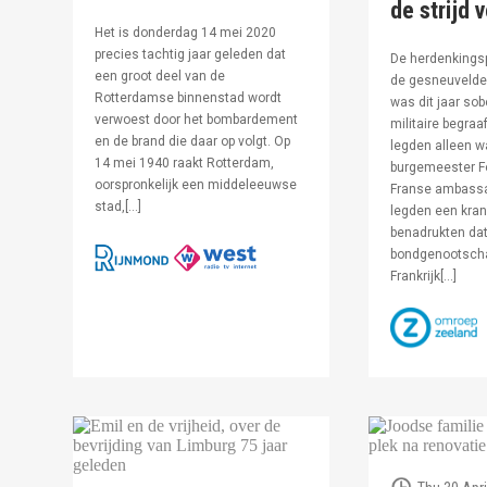
de strijd 
Het is donderdag 14 mei 2020
precies tachtig jaar geleden dat
De herdenkingsp
een groot deel van de
de gesneuvelde 
Rotterdamse binnenstad wordt
was dit jaar sob
verwoest door het bombardement
militaire begraa
en de brand die daar op volgt. Op
legden alleen 
14 mei 1940 raakt Rotterdam,
burgemeester F
oorspronkelijk een middeleeuwse
Franse ambassa
stad,[…]
legden een kran
benadrukten dat
bondgenootsch
Frankrijk[…]