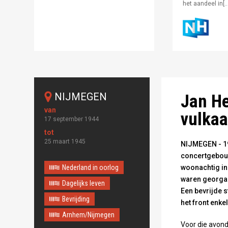
het aandeel in[…
NIJMEGEN
Jan He
vulka
17 september 1944
25 maart 1945
NIJMEGEN - 19 
concertgebou
Nederland in oorlog
woonachtig in
waren georgan
Dagelijks leven
Een bevrijde s
Bevrijding
het front enke
Arnhem/Nijmegen
Voor die avond