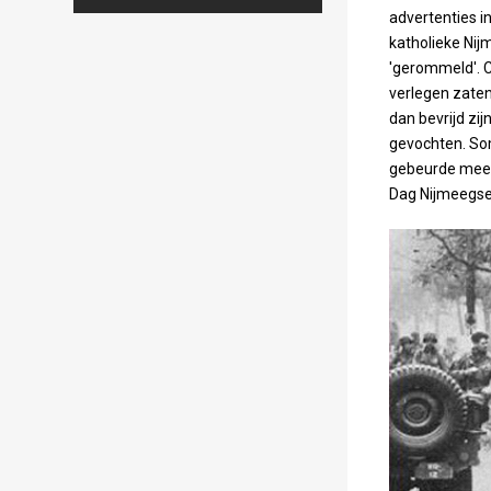
advertenties i
katholieke Nij
'gerommeld'. 
verlegen zate
dan bevrijd zij
gevochten. Soms
gebeurde mees
Dag Nijmeegse 