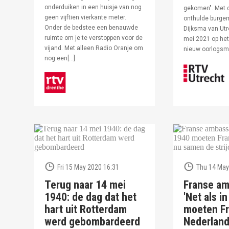
onderduiken in een huisje van nog
gekomen". Met 
geen vijftien vierkante meter.
onthulde burge
Onder de bedstee een benauwde
Dijksma van Utr
ruimte om je te verstoppen voor de
mei 2021 op het 
vijand. Met alleen Radio Oranje om
nieuw oorlogs
nog een[…]
Fri 15 May 2020 16:31
Thu 14 May
Terug naar 14 mei
Franse am
1940: de dag dat het
'Net als i
hart uit Rotterdam
moeten Fr
werd gebombardeerd
Nederlan