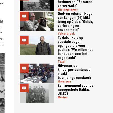
herinneren: "Ze waren
et
zo verzwakt"
wieringermeer
Oud-verzetsman Hugo
van Langen (97) blikt
ht
terug op D-day: "Geluk,
verlossing en
s
onzekerheid"
at
velserbroek
Texlabunkers op
n.
speciale dagen
ut.
opengesteld voor
publiek: "We willen het
behouden voor het
nageslacht"
texel
Hilversumse
kindergemeenteraad
maakt
bevrijdingskunstwerk
hilversum
Een monument voor de
neergestorte Halifax
JB.803
muiden