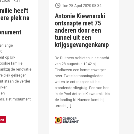
l 2020 17:31
Tue 28 April 2020 08:34
milie heeft
Antonie Kiewnarski
ere plek na
ontsnapte met 75
anderen door een
onument
tunnel uit een
krijgsgevangenkamp
enlange
et
t op Urk
De Duitsers schieten in de nacht
oodse familie
van 28 augustus 1942 bij
ankzij de renovatie
Eindhoven een bommenwerper
e plek gekregen.
neer. Twee bemanningsleden
t staan de verder
weten te ontsnappen uit het
rker
brandende vliegtuig. Een van hen
 en
is de Pool Antonie Kiewnarski. Na
fers. Het monument
de landing bij Nuenen komt hij
terecht[…]