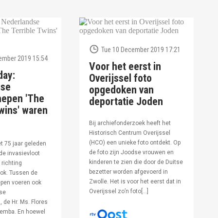
Tue 10 December 2019 17:21
ember 2019 15:54
Voor het eerst in
day:
Overijssel foto
dse
opgedoken van
hepen 'The
deportatie Joden
wins' waren
Bij archiefonderzoek heeft het
Historisch Centrum Overijssel
(HCO) een unieke foto ontdekt. Op
et 75 jaar geleden
de foto zijn Joodse vrouwen en
de invasievloot
kinderen te zien die door de Duitse
 richting
bezetter worden afgevoerd in
ok. Tussen de
Zwolle. Het is voor het eerst dat in
pen voeren ook
Overijssel zo’n foto[…]
se
 de Hr. Ms. Flores
oemba. En hoewel