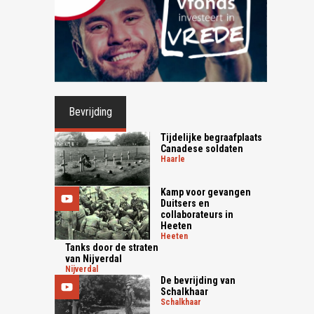
Bevrijding
Tijdelijke begraafplaats
Canadese soldaten
haarle
Kamp voor gevangen
Duitsers en
collaborateurs in
Heeten
heeten
Tanks door de straten
van Nijverdal
nijverdal
De bevrijding van
Schalkhaar
schalkhaar