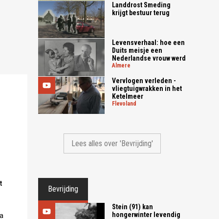
Landdrost Smeding
krijgt bestuur terug
Levensverhaal: hoe een
Duits meisje een
Nederlandse vrouw werd
almere
Vervlogen verleden -
vliegtuigwrakken in het
Ketelmeer
flevoland
Lees alles over 'Bevrijding'
.
t
Bevrijding
Stein (91) kan
hongerwinter levendig
ia