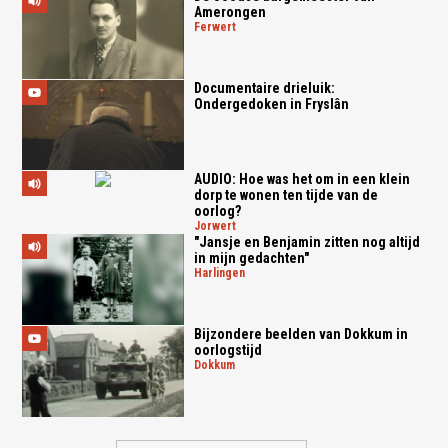
Amerongen
ferwert
Documentaire drieluik:
Ondergedoken in Fryslân
AUDIO: Hoe was het om in een klein
dorp te wonen ten tijde van de
oorlog?
jorwert
"Jansje en Benjamin zitten nog altijd
in mijn gedachten"
harlingen
Bijzondere beelden van Dokkum in
oorlogstijd
dokkum