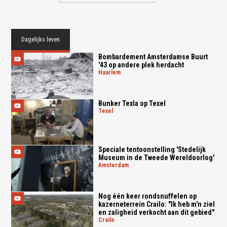
Dagelijks leven
Bombardement Amsterdamse Buurt
'43 op andere plek herdacht
haarlem
Bunker Texla op Texel
texel
Speciale tentoonstelling 'Stedelijk
Museum in de Tweede Wereldoorlog'
amsterdam
Nog één keer rondsnuffelen op
kazerneterrein Crailo: "Ik heb m'n ziel
en zaligheid verkocht aan dit gebied"
crailo