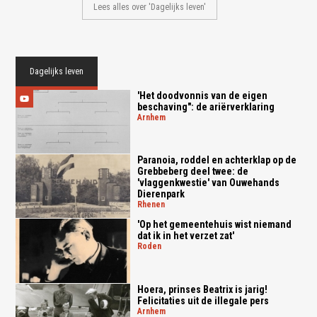
Lees alles over 'Dagelijks leven'
Dagelijks leven
'Het doodvonnis van de eigen
beschaving": de ariërverklaring
arnhem
Paranoia, roddel en achterklap op de
Grebbeberg deel twee: de
'vlaggenkwestie' van Ouwehands
Dierenpark
rhenen
'Op het gemeentehuis wist niemand
dat ik in het verzet zat'
roden
Hoera, prinses Beatrix is jarig!
Felicitaties uit de illegale pers
arnhem