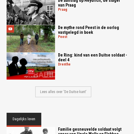
De aanslag op Heydrich, de slager
van Praag
praag
De mythe rond Peest in de oorlog
vastgelegd in boek
peest
De Ring: kind van een Duitse soldaat -
deel 4
drenthe
Lees alles over 'De Duitse kant'
Dagelijks leven
Familie gesneuvelde soldaat volgt