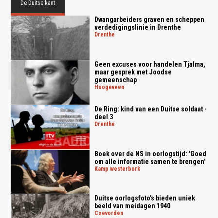
De Duitse kant
Dwangarbeiders graven en scheppen
verdedigingslinie in Drenthe
drenthe
Geen excuses voor handelen Tjalma,
maar gesprek met Joodse
gemeenschap
hoogeveen
De Ring: kind van een Duitse soldaat -
deel 3
drenthe
Boek over de NS in oorlogstijd: 'Goed
om alle informatie samen te brengen'
kamp westerbork
Duitse oorlogsfoto's bieden uniek
beeld van meidagen 1940
coevorden