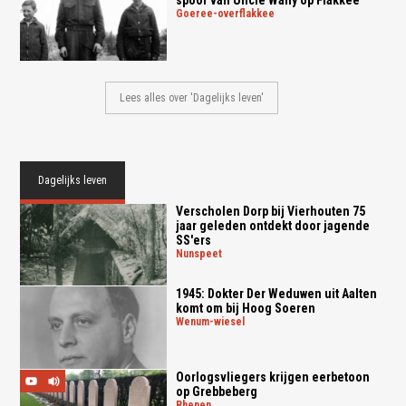
spoor van Uncle Wally op Flakkee
goeree-overflakkee
Lees alles over 'Dagelijks leven'
Dagelijks leven
Verscholen Dorp bij Vierhouten 75
jaar geleden ontdekt door jagende
SS'ers
nunspeet
1945: Dokter Der Weduwen uit Aalten
komt om bij Hoog Soeren
wenum-wiesel
Oorlogsvliegers krijgen eerbetoon
op Grebbeberg
rhenen