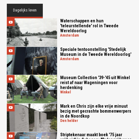
Dagelijks leven
Waterschappen en hun
'teleurstellende' rol in Tweede
Wereldoorlog
amsterdam
Speciale tentoonstelling 'Stedelijk
Museum in de Tweede Wereldoorlog'
amsterdam
Museum Collection '39-'45 uit Winkel
reist af naar Wageningen voor
herdenking
winkel
Mark en Chris zijn elke vrije minuut
bezig met gecrashte bommenwerpers
in de Noordkop
den helder
Striptekenaar maakt boek '75 jaar