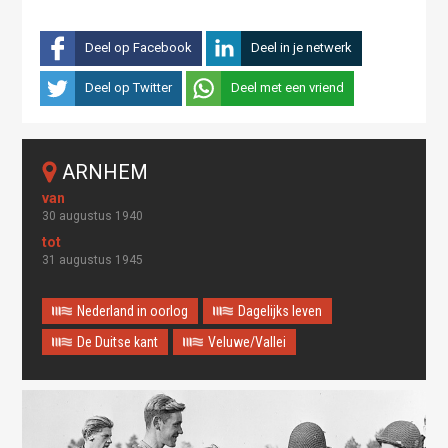
Deel op Facebook
Deel in je netwerk
Deel op Twitter
Deel met een vriend
ARNHEM
30 augustus 1940
31 augustus 1945
Nederland in oorlog
Dagelijks leven
De Duitse kant
Veluwe/Vallei