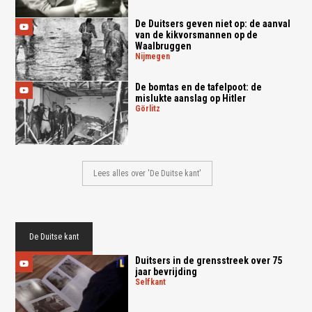
De Duitsers geven niet op: de aanval
van de kikvorsmannen op de
Waalbruggen
nijmegen
De bomtas en de tafelpoot: de
mislukte aanslag op Hitler
görlitz
Lees alles over 'De Duitse kant'
De Duitse kant
Duitsers in de grensstreek over 75
jaar bevrijding
selfkant