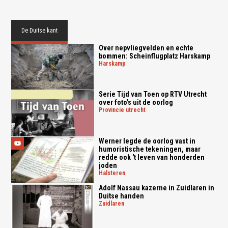
De Duitse kant
Over nepvliegvelden en echte
bommen: Scheinflugplatz Harskamp
harskamp
Serie Tijd van Toen op RTV Utrecht
over foto's uit de oorlog
provincie utrecht
Werner legde de oorlog vast in
humoristische tekeningen, maar
redde ook 't leven van honderden
joden
halsteren
Adolf Nassau kazerne in Zuidlaren in
Duitse handen
zuidlaren