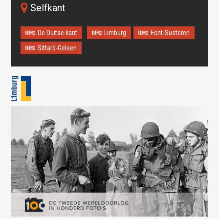
Selfkant
De Duitse kant
Limburg
Echt-Susteren
Sittard-Geleen
Oops! Something went
wrong.
This page didn't load Google Maps correctly. See the
JavaScript console for technical details.