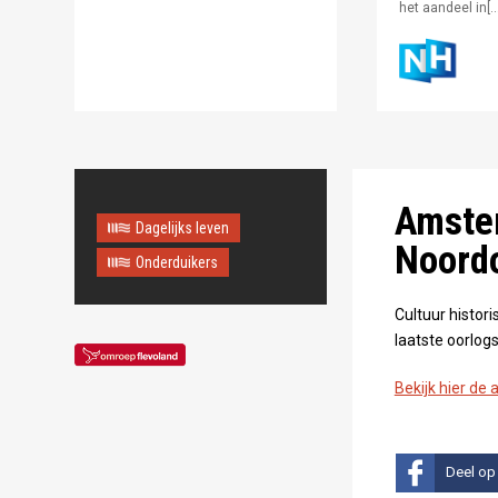
het aandeel in[…
Amster
Dagelijks leven
Noord
Onderduikers
Cultuur histor
laatste oorlog
Bekijk hier de 
Deel op