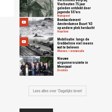
Verscholen Dorp bij
Vierhouten 75 jaar
geleden ontdekt door
jagende SS'ers
nunspeet
Bombardement
Amsterdamse Buurt '43
op andere plek herdacht
haarlem
Mobilisatie: langs de
Grebbelinie viel ineens
wat te beleven
rhenen / renswoude
Nieuwe
airgunnersruimte in
Meerpaal
dronten
Lees alles over 'Dagelijks leven'