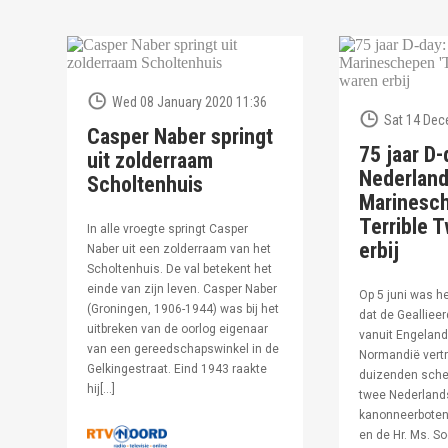
Wed 08 January 2020 11:36
Sat 14 Dec
Casper Naber springt
75 jaar D-
uit zolderraam
Nederlan
Scholtenhuis
Marinesc
Terrible T
In alle vroegte springt Casper
erbij
Naber uit een zolderraam van het
Scholtenhuis. De val betekent het
einde van zijn leven. Casper Naber
Op 5 juni was h
(Groningen, 1906-1944) was bij het
dat de Geallieer
uitbreken van de oorlog eigenaar
vanuit Engeland
van een gereedschapswinkel in de
Normandië vertr
Gelkingestraat. Eind 1943 raakte
duizenden sche
hij[…]
twee Nederland
kanonneerboten,
en de Hr. Ms. S