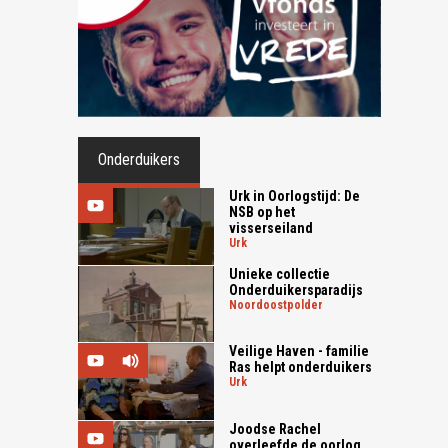
Onderduikers
Urk in Oorlogstijd: De
NSB op het
visserseiland
urk
Unieke collectie
Onderduikersparadijs
noordoostpolder
Veilige Haven - familie
Ras helpt onderduikers
urk
Joodse Rachel
overleefde de oorlog