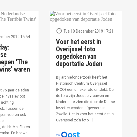
Tue 10 December 2019 17:21
ember 2019 15:54
Voor het eerst in
day:
Overijssel foto
dse
opgedoken van
hepen 'The
deportatie Joden
wins' waren
Bij archiefonderzoek heeft het
Historisch Centrum Overijssel
(HCO) een unieke foto ontdekt. Op
et 75 jaar geleden
de foto zijn Joodse vrouwen en
de invasievloot
kinderen te zien die door de Duitse
 richting
bezetter worden afgevoerd in
ok. Tussen de
Zwolle. Het is voor het eerst dat in
pen voeren ook
Overijssel zo’n foto[…]
se
 de Hr. Ms. Flores
oemba. En hoewel