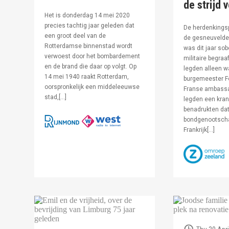
de strijd 
Het is donderdag 14 mei 2020
precies tachtig jaar geleden dat
De herdenkingsp
een groot deel van de
de gesneuvelde 
Rotterdamse binnenstad wordt
was dit jaar sob
verwoest door het bombardement
militaire begraa
en de brand die daar op volgt. Op
legden alleen 
14 mei 1940 raakt Rotterdam,
burgemeester F
oorspronkelijk een middeleeuwse
Franse ambassa
stad,[…]
legden een kran
benadrukten dat
bondgenootsch
Frankrijk[…]