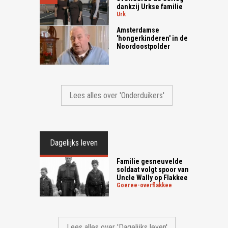
dankzij Urkse familie
urk
Amsterdamse
'hongerkinderen' in de
Noordoostpolder
Lees alles over 'Onderduikers'
Dagelijks leven
Familie gesneuvelde
soldaat volgt spoor van
Uncle Wally op Flakkee
goeree-overflakkee
Lees alles over 'Dagelijks leven'