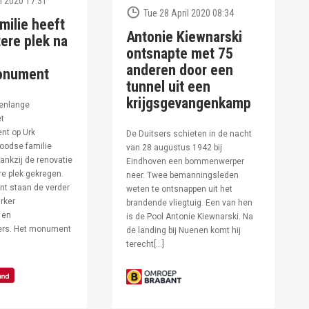
l 2020 17:31
Tue 28 April 2020 08:34
milie heeft
Antonie Kiewnarski
ere plek na
ontsnapte met 75
anderen door een
onument
tunnel uit een
krijgsgevangenkamp
enlange
et
t op Urk
De Duitsers schieten in de nacht
oodse familie
van 28 augustus 1942 bij
ankzij de renovatie
Eindhoven een bommenwerper
e plek gekregen.
neer. Twee bemanningsleden
t staan de verder
weten te ontsnappen uit het
rker
brandende vliegtuig. Een van hen
 en
is de Pool Antonie Kiewnarski. Na
fers. Het monument
de landing bij Nuenen komt hij
terecht[…]