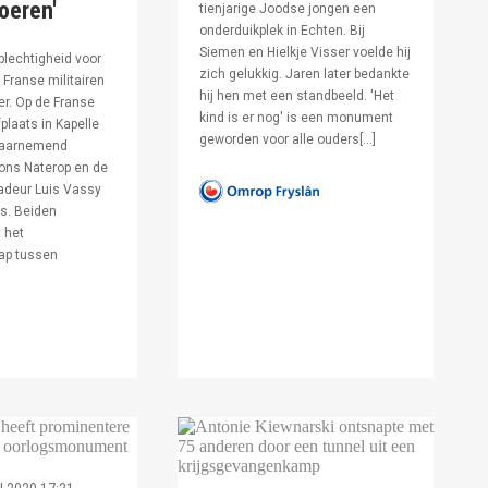
voeren'
tienjarige Joodse jongen een
onderduikplek in Echten. Bij
Siemen en Hielkje Visser voelde hij
lechtigheid voor
zich gelukkig. Jaren later bedankte
Franse militairen
hij hen met een standbeeld. 'Het
er. Op de Franse
kind is er nog' is een monument
fplaats in Kapelle
geworden voor alle ouders[…]
waarnemend
ons Naterop en de
deur Luis Vassy
s. Beiden
 het
ap tussen