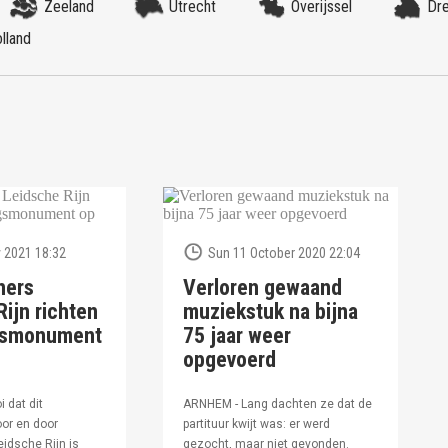
Zeeland
Utrecht
Overijssel
Dr
lland
 2021 18:32
Sun 11 October 2020 22:04
ners
Verloren gewaand
ijn richten
muziekstuk na bijna
ngsmonument
75 jaar weer
opgevoerd
i dat dit
ARNHEM - Lang dachten ze dat de
or en door
partituur kwijt was: er werd
idsche Rijn is
gezocht, maar niet gevonden.