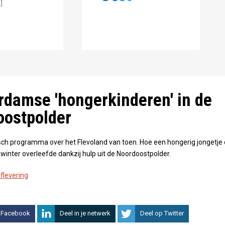
]
damse 'hongerkinderen' in de
oostpolder
isch programma over het Flevoland van toen. Hoe een hongerig jongetje
swinter overleefde dankzij hulp uit de Noordoostpolder.
aflevering
 Facebook
Deel in je netwerk
Deel op Twitter