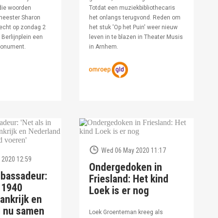
die woorden
Totdat een muziekbibliothecaris
meester Sharon
het onlangs terugvond. Reden om
echt op zondag 2
het stuk 'Op het Puin' weer nieuw
Berlijnplein een
leven in te blazen in Theater Musis
monument.
in Arnhem.
Wed 06 May 2020 11:17
 2020 12:59
Ondergedoken in
bassadeur:
Friesland: Het kind
n 1940
Loek is er nog
ankrijk en
d nu samen
Loek Groenteman kreeg als