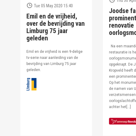
Thu 30 Apri
Tue 05 May 2020 15:40
Joodse fa
Emil en de vrijheid,
prominent
over de bevrijding van
renovatie
Limburg 75 jaar
oorlogsm
geleden
Na een maand
Emil en de vrijheid is een 9-delige
restauratie is h
tv-serie naar aanleiding van de
oorlogsmonumen
bevrijding van Limburg 75 jaar
opgeknapt. De J
geleden.
Kropveld heeft d
een prominenter
Op het monumen
de namen van U
verzetsmensen
oorlogslachtof
achter het[…]