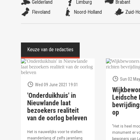
Gelderland
Limburg
Brabant
Flevoland
Noord-Holland
Zuid-Ho
Sun 02 May
Wed 09 June 2021 19:01
Wijkbewo
'Onderduikhuis' in
Leidsche R
Nieuwlande laat
bevrijdi
bezoekers realiteit
op
van de oorlog beleven
"Het is heel moo
Het is nauwelijks voor te stellen:
monument er vo
maandenlang of zelfs jarenlang
bewoners van Le