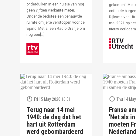
onderduiken in een huisje van nog
gekomen". Met 
geen vijftien vierkante meter.
onthulde burge
Onder de bedstee een benauwde
Dijksma van Utr
ruimte om je te verstoppen voor de
mei 2021 op het 
vijand. Met alleen Radio Oranje om
nieuw oorlogs
nog een[…]
Fri 15 May 2020 16:31
Thu 14 May
Terug naar 14 mei
Franse am
1940: de dag dat het
'Net als i
hart uit Rotterdam
moeten Fr
werd gebombardeerd
Nederlan