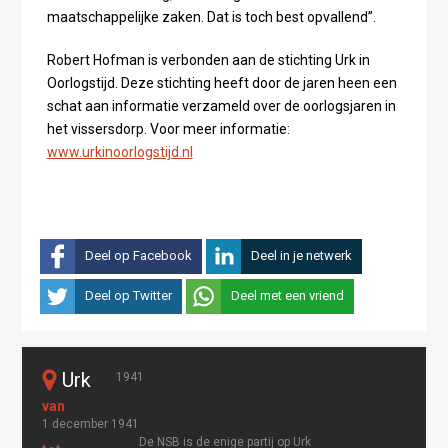
maatschappelijke zaken. Dat is toch best opvallend”.
Robert Hofman is verbonden aan de stichting Urk in
Oorlogstijd. Deze stichting heeft door de jaren heen een
schat aan informatie verzameld over de oorlogsjaren in
het vissersdorp. Voor meer informatie:
www.urkinoorlogstijd.nl
Deel op Facebook
Deel in je netwerk
Deel op Twitter
Deel met een vriend
Urk
1941
1 december 1941
De NSB is de enige partij op Urk