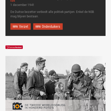
1 december 1941
De Duitse bezetter verbiedt alle politiek partijen. Enkel de NSB
mag blijven bestaan.
Verzet
Onderduikers