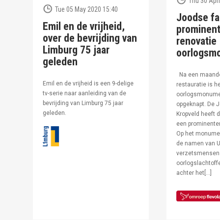
Thu 30 Apri
Tue 05 May 2020 15:40
Joodse fa
Emil en de vrijheid,
prominent
over de bevrijding van
renovatie
Limburg 75 jaar
oorlogsm
geleden
Na een maand
Emil en de vrijheid is een 9-delige
restauratie is h
tv-serie naar aanleiding van de
oorlogsmonumen
bevrijding van Limburg 75 jaar
opgeknapt. De J
geleden.
Kropveld heeft d
een prominenter
Op het monumen
de namen van U
verzetsmensen
oorlogslachtof
achter het[…]