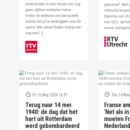
onderduiken in een huisje van nog
gekomen". Met 
geen vijftien vierkante meter.
onthulde burge
Onder de bedstee een benauwde
Dijksma van Utr
ruimte om je te verstoppen voor de
mei 2021 op het 
vijand. Met alleen Radio Oranje om
nieuw oorlogs
nog een[…]
Fri 15 May 2020 16:31
Thu 14 May
Terug naar 14 mei
Franse am
1940: de dag dat het
'Net als i
hart uit Rotterdam
moeten Fr
werd gebombardeerd
Nederlan