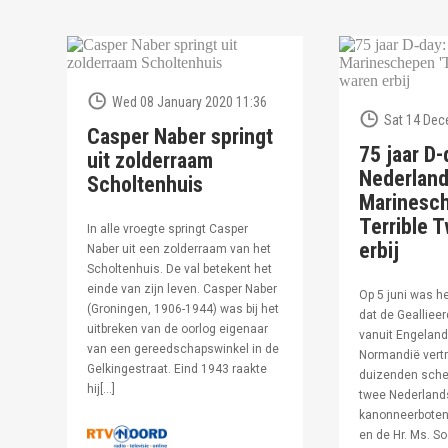
Wed 08 January 2020 11:36
Sat 14 Dec
Casper Naber springt
75 jaar D-
uit zolderraam
Nederlan
Scholtenhuis
Marinesc
Terrible T
In alle vroegte springt Casper
erbij
Naber uit een zolderraam van het
Scholtenhuis. De val betekent het
einde van zijn leven. Casper Naber
Op 5 juni was h
(Groningen, 1906-1944) was bij het
dat de Geallieer
uitbreken van de oorlog eigenaar
vanuit Engeland
van een gereedschapswinkel in de
Normandië vertr
Gelkingestraat. Eind 1943 raakte
duizenden sche
hij[…]
twee Nederland
kanonneerboten,
en de Hr. Ms. S