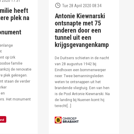
l 2020 17:31
Tue 28 April 2020 08:34
milie heeft
Antonie Kiewnarski
ere plek na
ontsnapte met 75
anderen door een
onument
tunnel uit een
krijgsgevangenkamp
enlange
et
t op Urk
De Duitsers schieten in de nacht
oodse familie
van 28 augustus 1942 bij
ankzij de renovatie
Eindhoven een bommenwerper
e plek gekregen.
neer. Twee bemanningsleden
t staan de verder
weten te ontsnappen uit het
rker
brandende vliegtuig. Een van hen
 en
is de Pool Antonie Kiewnarski. Na
fers. Het monument
de landing bij Nuenen komt hij
terecht[…]