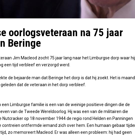
e oorlogsveteraan na 75 jaar
in Beringe
eraan Jim Macleod zocht 75 jaar lang naar het Limburgse dorp waar hij
og een tijd verbleef en verzorgd werd.
dekte de bejaarde man dat Beringe het dorp is dat hij zoekt. Het is maan
 geleden dat de veteraan in het dorp verbleef.
een Limburgse familie is een van de weinige positieve dingen die de
bleven van de Tweede Wereldoorlog. Hij was een van de militairen die
ie Nutcracker op 18 november 1944 de regio rond Helden en Panningen
die contreien ontfermde iemand zich over hem. Een humaan gebaar tijde
ijd, zo memoreert Macleod. Er was alleen een probleem: hij had geen