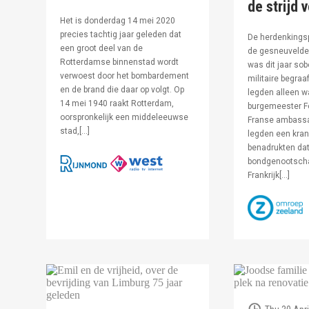
de strijd 
Het is donderdag 14 mei 2020
precies tachtig jaar geleden dat
De herdenkingsp
een groot deel van de
de gesneuvelde 
Rotterdamse binnenstad wordt
was dit jaar sob
verwoest door het bombardement
militaire begraa
en de brand die daar op volgt. Op
legden alleen 
14 mei 1940 raakt Rotterdam,
burgemeester F
oorspronkelijk een middeleeuwse
Franse ambassa
stad,[…]
legden een kran
benadrukten dat
bondgenootsch
Frankrijk[…]