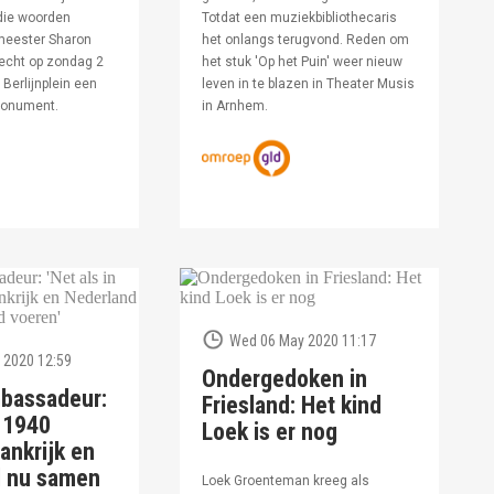
die woorden
Totdat een muziekbibliothecaris
meester Sharon
het onlangs terugvond. Reden om
echt op zondag 2
het stuk 'Op het Puin' weer nieuw
Berlijnplein een
leven in te blazen in Theater Musis
monument.
in Arnhem.
Wed 06 May 2020 11:17
 2020 12:59
Ondergedoken in
bassadeur:
Friesland: Het kind
n 1940
Loek is er nog
ankrijk en
d nu samen
Loek Groenteman kreeg als