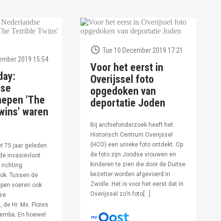
Tue 10 December 2019 17:21
ember 2019 15:54
Voor het eerst in
day:
Overijssel foto
dse
opgedoken van
hepen 'The
deportatie Joden
wins' waren
Bij archiefonderzoek heeft het
Historisch Centrum Overijssel
(HCO) een unieke foto ontdekt. Op
et 75 jaar geleden
de foto zijn Joodse vrouwen en
de invasievloot
kinderen te zien die door de Duitse
 richting
bezetter worden afgevoerd in
ok. Tussen de
Zwolle. Het is voor het eerst dat in
pen voeren ook
Overijssel zo’n foto[…]
se
 de Hr. Ms. Flores
oemba. En hoewel