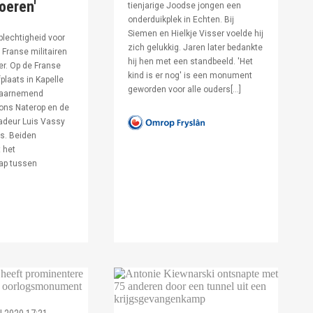
voeren'
tienjarige Joodse jongen een
onderduikplek in Echten. Bij
Siemen en Hielkje Visser voelde hij
lechtigheid voor
zich gelukkig. Jaren later bedankte
Franse militairen
hij hen met een standbeeld. 'Het
er. Op de Franse
kind is er nog' is een monument
fplaats in Kapelle
geworden voor alle ouders[…]
waarnemend
ons Naterop en de
deur Luis Vassy
s. Beiden
 het
ap tussen