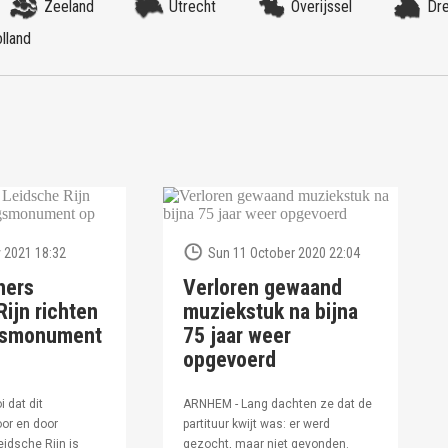
Zeeland
Utrecht
Overijssel
Dr
lland
 2021 18:32
Sun 11 October 2020 22:04
ners
Verloren gewaand
ijn richten
muziekstuk na bijna
ngsmonument
75 jaar weer
opgevoerd
i dat dit
ARNHEM - Lang dachten ze dat de
or en door
partituur kwijt was: er werd
idsche Rijn is
gezocht, maar niet gevonden.