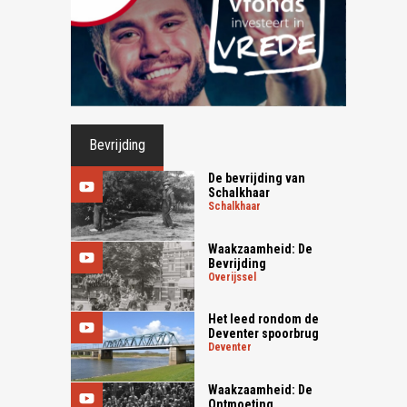
Bevrijding
De bevrijding van
Schalkhaar
schalkhaar
Waakzaamheid: De
Bevrijding
overijssel
Het leed rondom de
Deventer spoorbrug
deventer
Waakzaamheid: De
Ontmoeting