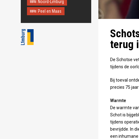
Noord-Limburg
Maps correctly. See the
JavaScript console for
Peel en Maas
technical details.
Schots
terug 
De Schotse vet
tijdens de oorl
Bij toeval ont
precies 75 jaar
Warmte
De warmte van 
Schot is bijge
tijdens operat
bevrijdde. In 
een inhumane t