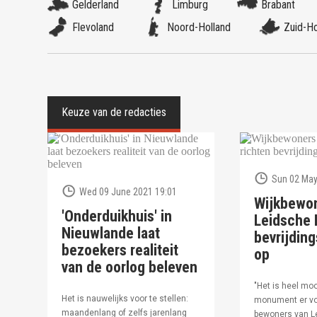
Gelderland
Limburg
Brabant
Flevoland
Noord-Holland
Zuid-Ho
Sun 02 May
Wed 09 June 2021 19:01
Wijkbewo
'Onderduikhuis' in
Leidsche R
Nieuwlande laat
bevrijdi
bezoekers realiteit
op
van de oorlog beleven
"Het is heel moo
Het is nauwelijks voor te stellen:
monument er vo
maandenlang of zelfs jarenlang
bewoners van Le