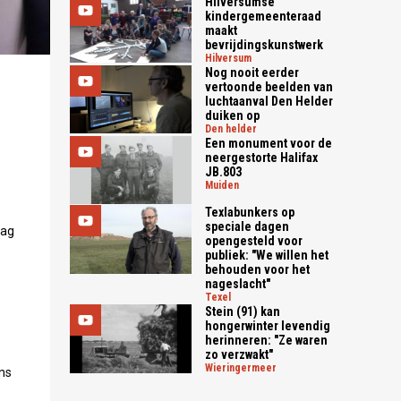
Hilversumse
kindergemeenteraad
maakt
bevrijdingskunstwerk
hilversum
Nog nooit eerder
vertoonde beelden van
luchtaanval Den Helder
duiken op
den helder
Een monument voor de
neergestorte Halifax
JB.803
muiden
Texlabunkers op
speciale dagen
dag
opengesteld voor
publiek: "We willen het
behouden voor het
nageslacht"
texel
Stein (91) kan
hongerwinter levendig
herinneren: "Ze waren
zo verzwakt"
wieringermeer
ns