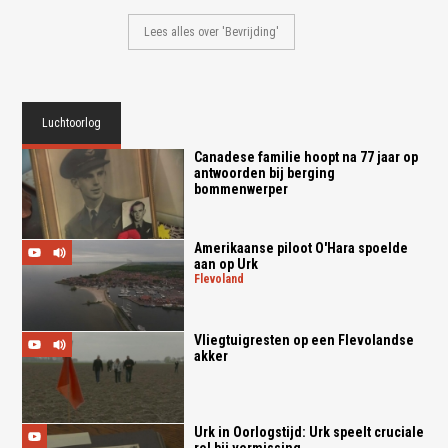
Lees alles over 'Bevrijding'
Luchtoorlog
Canadese familie hoopt na 77 jaar op
antwoorden bij berging
bommenwerper
Amerikaanse piloot O'Hara spoelde
aan op Urk
flevoland
Vliegtuigresten op een Flevolandse
akker
Urk in Oorlogstijd: Urk speelt cruciale
rol bij vermissing