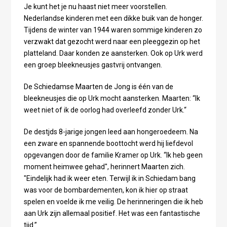
Je kunt het je nu haast niet meer voorstellen.
Nederlandse kinderen met een dikke buik van de honger.
Tijdens de winter van 1944 waren sommige kinderen zo
verzwakt dat gezocht werd naar een pleeggezin op het
platteland. Daar konden ze aansterken. Ook op Urk werd
een groep bleekneusjes gastvrij ontvangen.
De Schiedamse Maarten de Jong is één van de
bleekneusjes die op Urk mocht aansterken. Maarten: “Ik
weet niet of ik de oorlog had overleefd zonder Urk.“
De destjds 8-jarige jongen leed aan hongeroedeem. Na
een zware en spannende boottocht werd hij liefdevol
opgevangen door de familie Kramer op Urk. “Ik heb geen
moment heimwee gehad", herinnert Maarten zich.
"Eindelijk had ik weer eten. Terwijl ik in Schiedam bang
was voor de bombardementen, kon ik hier op straat
spelen en voelde ik me veilig. De herinneringen die ik heb
aan Urk zijn allemaal positief. Het was een fantastische
tijd.”