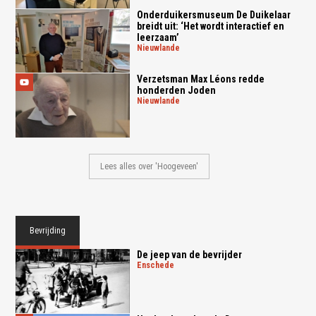
Onderduikersmuseum De Duikelaar
breidt uit: ‘Het wordt interactief en
leerzaam’
nieuwlande
Verzetsman Max Léons redde
honderden Joden
nieuwlande
Lees alles over 'Hoogeveen'
Bevrijding
De jeep van de bevrijder
enschede