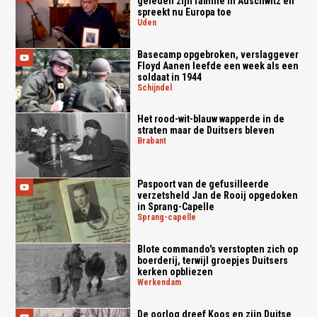
geleden zijn familie in Auschwitz en
spreekt nu Europa toe
uden
Basecamp opgebroken, verslaggever
Floyd Aanen leefde een week als een
soldaat in 1944
schijndel
Het rood-wit-blauw wapperde in de
straten maar de Duitsers bleven
brabant
Paspoort van de gefusilleerde
verzetsheld Jan de Rooij opgedoken
in Sprang-Capelle
sprang-capelle
Blote commando's verstopten zich op
boerderij, terwijl groepjes Duitsers
kerken opbliezen
werkendam
De oorlog dreef Koos en zijn Duitse