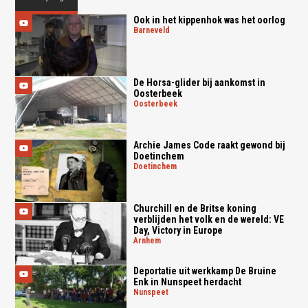
Ook in het kippenhok was het oorlog
barneveld
De Horsa-glider bij aankomst in
Oosterbeek
oosterbeek
Archie James Code raakt gewond bij
Doetinchem
doetinchem
Churchill en de Britse koning
verblijden het volk en de wereld: VE
Day, Victory in Europe
arnhem
Deportatie uit werkkamp De Bruine
Enk in Nunspeet herdacht
nunspeet