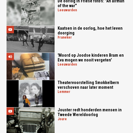
De oorlog in Friese foto's: "An airman
of the war"
leeuwarden
Kaatsen in de oorlog, hoe het leven
doorging
franeker
'Moord op Joodse kinderen Bram en
Eva mogen we nooit vergeten'
leeuwarden
Theatervoorstelling Smokkelbern
verschoven naar later moment
lemmer
Jouster redt honderden mensen in
Tweede Wereldoorlog
joure