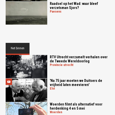
Raadsel op het Wad: waar bleef
verzetsman Sjors?
paesens
Net binnen
RTV Utrecht verzamelt verhalen over
de Tweede Wereldoorlog
provincie utrecht
'Na 75 jaar moeten we Duitsers de
vrijheid laten meevieren'
elst
Woerden filmt als alternatief voor
herdenking 4 en 5 mei
woerden