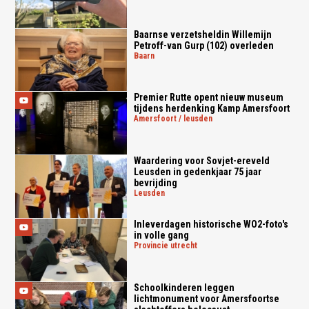
Baarnse verzetsheldin Willemijn
Petroff-van Gurp (102) overleden
baarn
Premier Rutte opent nieuw museum
tijdens herdenking Kamp Amersfoort
amersfoort / leusden
Waardering voor Sovjet-ereveld
Leusden in gedenkjaar 75 jaar
bevrijding
leusden
Inleverdagen historische WO2-foto's
in volle gang
provincie utrecht
Schoolkinderen leggen
lichtmonument voor Amersfoortse