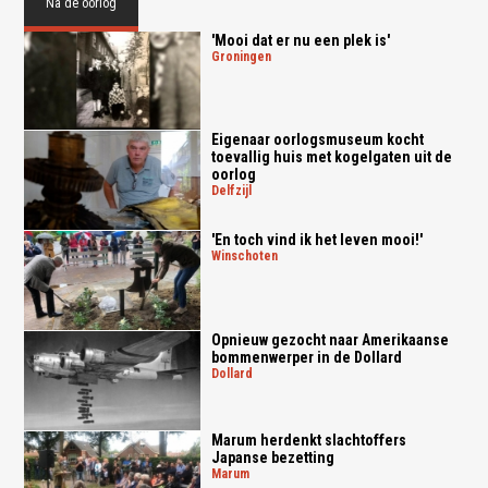
Na de oorlog
'Mooi dat er nu een plek is'
groningen
Eigenaar oorlogsmuseum kocht
toevallig huis met kogelgaten uit de
oorlog
delfzijl
'En toch vind ik het leven mooi!'
winschoten
Opnieuw gezocht naar Amerikaanse
bommenwerper in de Dollard
dollard
Marum herdenkt slachtoffers
Japanse bezetting
marum