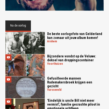
Na de oorlog
De beste oorlogsfoto van Gelderland
kan zomaar uit jouw album komen!
arnhem
Bijzondere vondst op de Veluwe:
deksel van droppingscontainer
voorthuizen
Gefusilleerde mannen
Rademakersbroek krijgen een
gezicht
varsseveld
'Eindelijk is uncle Bill niet meer
vermist', familie gecrashte piloot in
emotionele achtbaan