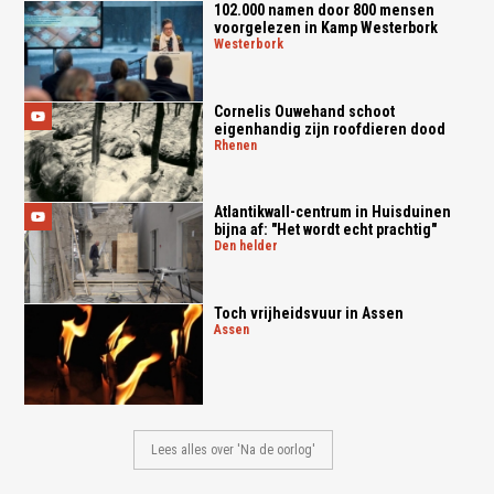
102.000 namen door 800 mensen
voorgelezen in Kamp Westerbork
westerbork
Cornelis Ouwehand schoot
eigenhandig zijn roofdieren dood
rhenen
Atlantikwall-centrum in Huisduinen
bijna af: "Het wordt echt prachtig"
den helder
Toch vrijheidsvuur in Assen
assen
Lees alles over 'Na de oorlog'