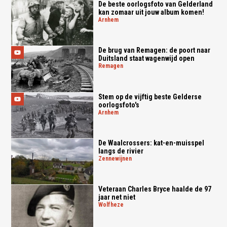
De beste oorlogsfoto van Gelderland
kan zomaar uit jouw album komen!
arnhem
De brug van Remagen: de poort naar
Duitsland staat wagenwijd open
remagen
Stem op de vijftig beste Gelderse
oorlogsfoto's
arnhem
De Waalcrossers: kat-en-muisspel
langs de rivier
zennewijnen
Veteraan Charles Bryce haalde de 97
jaar net niet
wolfheze