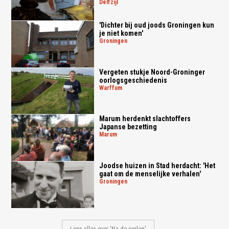
delfzijl
'Dichter bij oud joods Groningen kun
je niet komen'
groningen
Vergeten stukje Noord-Groninger
oorlogsgeschiedenis
warffum
Marum herdenkt slachtoffers
Japanse bezetting
marum
Joodse huizen in Stad herdacht: 'Het
gaat om de menselijke verhalen'
groningen
Lees alles over 'Na de oorlog'