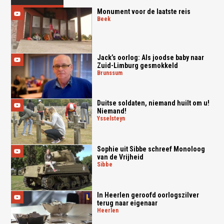
Monument voor de laatste reis
beek
Jack’s oorlog: Als joodse baby naar
Zuid-Limburg gesmokkeld
brunssum
Duitse soldaten, niemand huilt om u!
Niemand!
ysselsteyn
Sophie uit Sibbe schreef Monoloog
van de Vrijheid
sibbe
In Heerlen geroofd oorlogszilver
terug naar eigenaar
heerlen