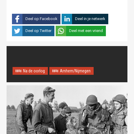
Deel op Facebook
Deel in je netwerk
Deel op Twitter
Deel met een vriend
Na de oorlog
Arnhem/Nijmegen