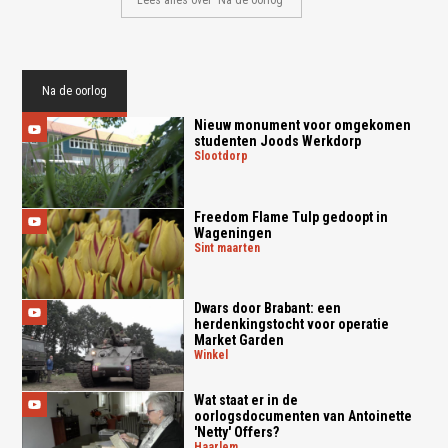
Na de oorlog
Nieuw monument voor omgekomen
studenten Joods Werkdorp
slootdorp
Freedom Flame Tulp gedoopt in
Wageningen
sint maarten
Dwars door Brabant: een
herdenkingstocht voor operatie
Market Garden
winkel
Wat staat er in de
oorlogsdocumenten van Antoinette
'Netty' Offers?
haarlem