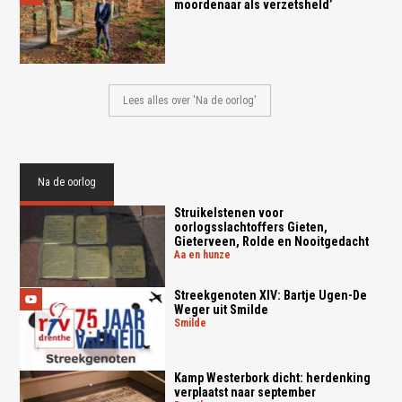
moordenaar als verzetsheld’
Lees alles over 'Na de oorlog'
Na de oorlog
Struikelstenen voor
oorlogsslachtoffers Gieten,
Gieterveen, Rolde en Nooitgedacht
aa en hunze
Streekgenoten XIV: Bartje Ugen-De
Weger uit Smilde
smilde
Kamp Westerbork dicht: herdenking
verplaatst naar september