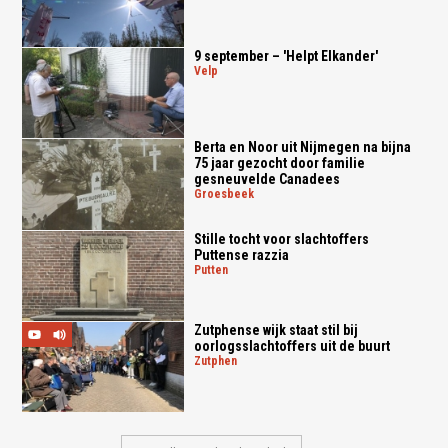
9 september – 'Helpt Elkander'
velp
Berta en Noor uit Nijmegen na bijna
75 jaar gezocht door familie
gesneuvelde Canadees
groesbeek
Stille tocht voor slachtoffers
Puttense razzia
putten
Zutphense wijk staat stil bij
oorlogsslachtoffers uit de buurt
zutphen