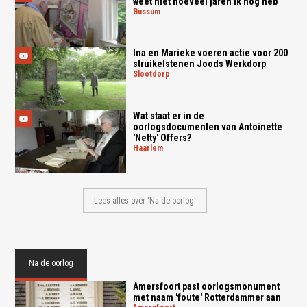
weet niet hoeveel jaren ik nog heb"
bussum
Ina en Marieke voeren actie voor 200
struikelstenen Joods Werkdorp
slootdorp
Wat staat er in de
oorlogsdocumenten van Antoinette
'Netty' Offers?
haarlem
Lees alles over 'Na de oorlog'
Na de oorlog
Amersfoort past oorlogsmonument
met naam 'foute' Rotterdammer aan