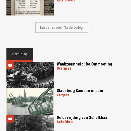
amersfoort
Lees alles over 'Na de oorlog'
Bevrijding
Waakzaamheid: De Ontmoeting
overijssel
Stadsbrug Kampen in puin
kampen
De bevrijding van Schalkhaar
schalkhaar