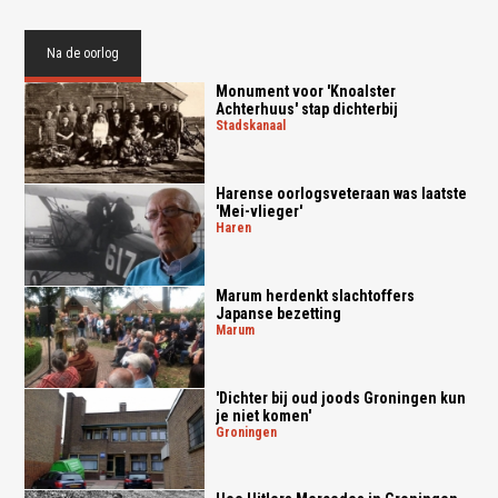
Na de oorlog
Monument voor 'Knoalster
Achterhuus' stap dichterbij
stadskanaal
Harense oorlogsveteraan was laatste
'Mei-vlieger'
haren
Marum herdenkt slachtoffers
Japanse bezetting
marum
'Dichter bij oud joods Groningen kun
je niet komen'
groningen