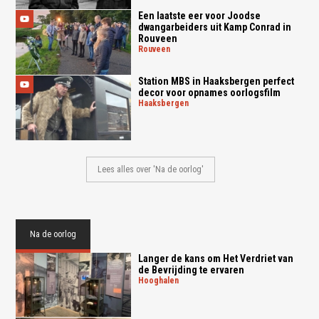
Een laatste eer voor Joodse
dwangarbeiders uit Kamp Conrad in
Rouveen
rouveen
Station MBS in Haaksbergen perfect
decor voor opnames oorlogsfilm
haaksbergen
Lees alles over 'Na de oorlog'
Na de oorlog
Langer de kans om Het Verdriet van
de Bevrijding te ervaren
hooghalen