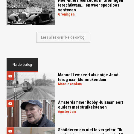
Hoe Hitlers Mercedes in Groningen
terechtkwam... en weer spoorloos
verdween
groningen
Lees alles over 'Na de oorlog'
Na de oorlog
Manuel Lew keert als enige Jood
terug naar Monnickendam
monnickendam
Amsterdammer Bobby Huisman eert
ouders met struikelstenen
amsterdam
Schilderen om niet te vergeten: "Ik