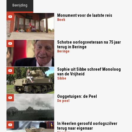
Bevrijding
Monument voor de laatste reis
beek
Schotse oorlogsveteraan na 75 jaar
terug in Beringe
beringe
Sophie uit Sibbe schreef Monoloog
van de Vrijheid
sibbe
Ooggetuigen: de Peel
de peel
In Heerlen geroofd oorlogszilver
terug naar eigenaar