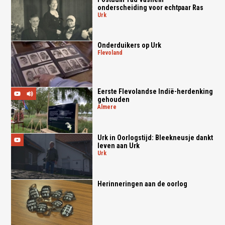
onderscheiding voor echtpaar Ras
urk
Onderduikers op Urk
flevoland
Eerste Flevolandse Indië-herdenking
gehouden
almere
Urk in Oorlogstijd: Bleekneusje dankt
leven aan Urk
urk
Herinneringen aan de oorlog