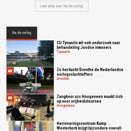
Lees alles over 'Na de oorlog'
Na de oorlog
CU Tynaarlo wil ook onderzoek naar
behandeling Joodse inwoners
tynaarlo
Zo herdacht Drenthe de Nederlandse
oorlogsslachtoffers
drenthe
Zangkoor azc Hoogeveen maakt zich
op voor vrijheidstournee
hoogeveen
Herinneringscentrum Kamp
Westerbork krijgt bijzondere overall