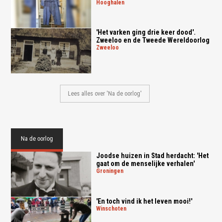
hooghalen
'Het varken ging drie keer dood'.
Zweeloo en de Tweede Wereldoorlog
zweeloo
Lees alles over 'Na de oorlog'
Na de oorlog
Joodse huizen in Stad herdacht: 'Het
gaat om de menselijke verhalen'
groningen
'En toch vind ik het leven mooi!'
winschoten