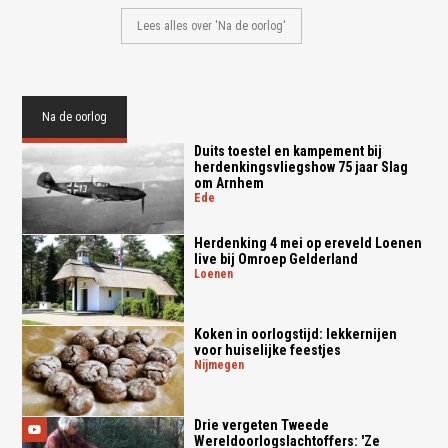
Lees alles over 'Na de oorlog'
Na de oorlog
Duits toestel en kampement bij
herdenkingsvliegshow 75 jaar Slag
om Arnhem
ede
Herdenking 4 mei op ereveld Loenen
live bij Omroep Gelderland
loenen
Koken in oorlogstijd: lekkernijen
voor huiselijke feestjes
nijmegen
Drie vergeten Tweede
Wereldoorlogslachtoffers: 'Ze