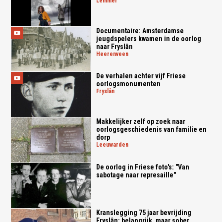
lemmer
Documentaire: Amsterdamse
jeugdspelers kwamen in de oorlog
naar Fryslân
heerenveen
De verhalen achter vijf Friese
oorlogsmonumenten
fryslân
Makkelijker zelf op zoek naar
oorlogsgeschiedenis van familie en
dorp
leeuwarden
De oorlog in Friese foto's: "Van
sabotage naar represaille"
Kranslegging 75 jaar bevrijding
Fryslân: belangrijk, maar sober