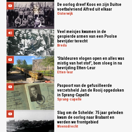
De oorlog dreef Koos en zijn Duitse
voetbalvriend Alfred uit elkaar
oisterwijk
Veel meisjes kwamen in de
gespierde armen van een Poolse
bevrijder terecht
breda
'Staldeuren vlogen open en alles was
mistig van het stof', bom sloeg in na
bevrijding Etten-Leur
etten-leur
Paspoort van de gefusilleerde
verzetsheld Jan de Rooij opgedoken
in Sprang-Capelle
sprang-capelle
Slag om de Schelde: 75 jaar geleden
kwam de oorlog naar Brabant en
werden we frontgebied
woensdrecht