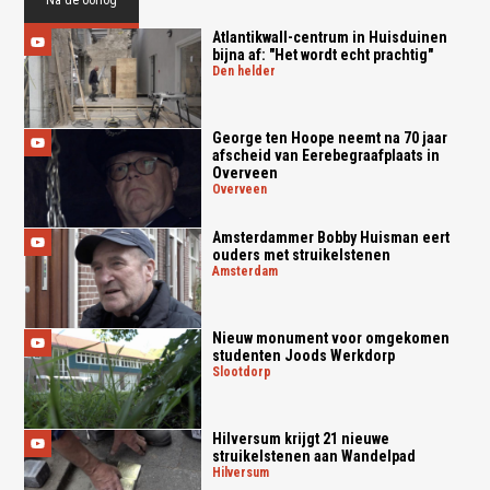
Atlantikwall-centrum in Huisduinen
bijna af: "Het wordt echt prachtig"
den helder
George ten Hoope neemt na 70 jaar
afscheid van Eerebegraafplaats in
Overveen
overveen
Amsterdammer Bobby Huisman eert
ouders met struikelstenen
amsterdam
Nieuw monument voor omgekomen
studenten Joods Werkdorp
slootdorp
Hilversum krijgt 21 nieuwe
struikelstenen aan Wandelpad
hilversum