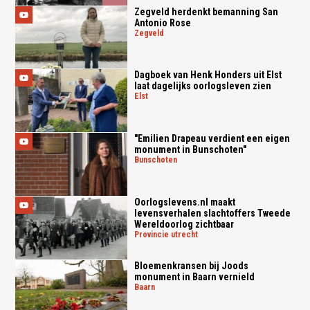
Zegveld herdenkt bemanning San
Antonio Rose
zegveld
Dagboek van Henk Honders uit Elst
laat dagelijks oorlogsleven zien
elst
"Emilien Drapeau verdient een eigen
monument in Bunschoten"
bunschoten
Oorlogslevens.nl maakt
levensverhalen slachtoffers Tweede
Wereldoorlog zichtbaar
provincie utrecht
Bloemenkransen bij Joods
monument in Baarn vernield
baarn