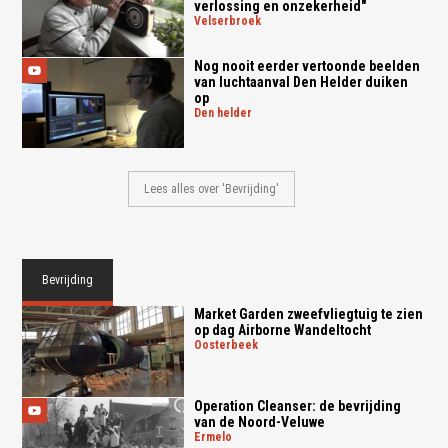
verlossing en onzekerheid"
velserbroek
Nog nooit eerder vertoonde beelden
van luchtaanval Den Helder duiken
op
den helder
Lees alles over 'Bevrijding'
Bevrijding
Market Garden zweefvliegtuig te zien
op dag Airborne Wandeltocht
oosterbeek
Operation Cleanser: de bevrijding
van de Noord-Veluwe
ermelo