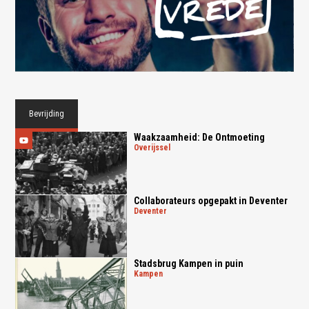
Bevrijding
Waakzaamheid: De Ontmoeting
overijssel
Collaborateurs opgepakt in Deventer
deventer
Stadsbrug Kampen in puin
kampen