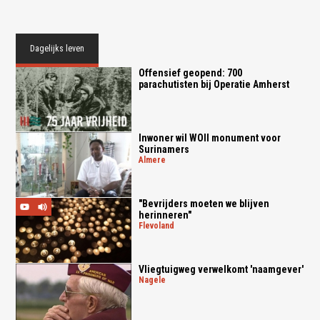
Dagelijks leven
Offensief geopend: 700
parachutisten bij Operatie Amherst
Inwoner wil WOII monument voor
Surinamers
almere
"Bevrijders moeten we blijven
herinneren"
flevoland
Vliegtuigweg verwelkomt 'naamgever'
nagele