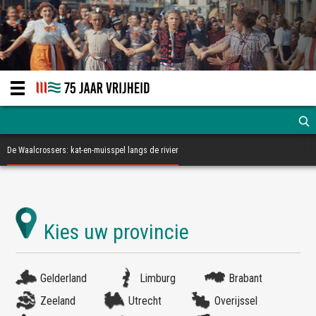
De Waalcrossers: kat-en-muisspel langs de rivier
Gelderland
Limburg
Brabant
Zeeland
Utrecht
Overijssel