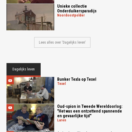
Unieke collectie
Onderduikersparadijs
noordoostpolder
Lees alles over 'Dagelijks leven'
Dagelijks leven
Bunker Texla op Texel
texel
Oud-spion in Tweede Wereldoorlog:
"Het was een ontzettend spannende
en gevaarlijke tijd"
laren