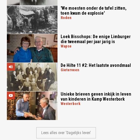
'We moesten onder de tafel zitten,
toen kwam de explosie'
roden
Loek Bisschops: De enige Limburger
die tweemaal per jaar jarig is
wapse
De Hilte 11 #2: Het laatste avondmaal
gieterveen
Unieke brieven geven inkijk in leven
van kinderen in Kamp Westerbork
westerbork
Lees alles over 'Dagelijks leven'