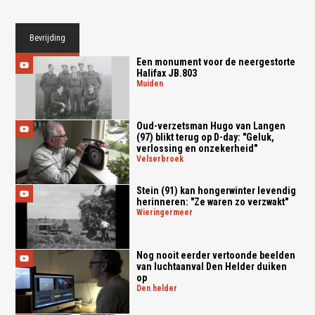
Bevrijding
Een monument voor de neergestorte
Halifax JB.803
muiden
Oud-verzetsman Hugo van Langen
(97) blikt terug op D-day: "Geluk,
verlossing en onzekerheid"
velserbroek
Stein (91) kan hongerwinter levendig
herinneren: "Ze waren zo verzwakt"
wieringermeer
Nog nooit eerder vertoonde beelden
van luchtaanval Den Helder duiken
op
den helder