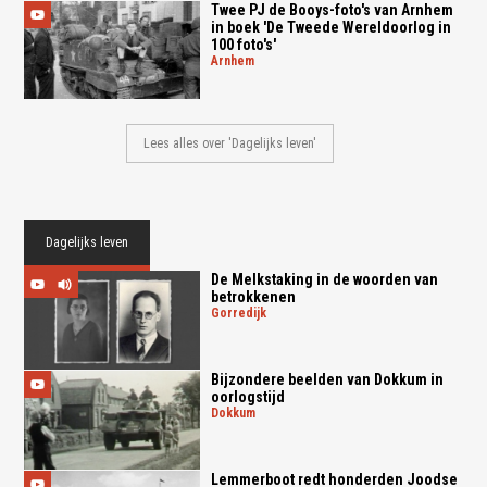
Twee PJ de Booys-foto's van Arnhem
in boek 'De Tweede Wereldoorlog in
100 foto's'
arnhem
Lees alles over 'Dagelijks leven'
Dagelijks leven
De Melkstaking in de woorden van
betrokkenen
gorredijk
Bijzondere beelden van Dokkum in
oorlogstijd
dokkum
Lemmerboot redt honderden Joodse