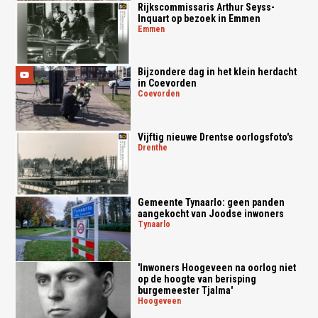
Rijkscommissaris Arthur Seyss-
Inquart op bezoek in Emmen
emmen
Bijzondere dag in het klein herdacht
in Coevorden
coevorden
Vijftig nieuwe Drentse oorlogsfoto's
drenthe
Gemeente Tynaarlo: geen panden
aangekocht van Joodse inwoners
tynaarlo
'Inwoners Hoogeveen na oorlog niet
op de hoogte van berisping
burgemeester Tjalma'
hoogeveen