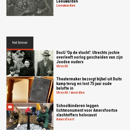
Leeuwarden
leeuwarden
Net binnen
DocU 'Op de vlucht': Utrechts jochie
overleeft oorlog gescheiden van zijn
Joodse ouders
utrecht
Theatermaker bezorgt bijbel uit Duits
kamp terug en lost 75 jaar oude
belofte in
utrecht / woerden
Schoolkinderen leggen
lichtmonument voor Amersfoortse
slachtoffers holocaust
amersfoort