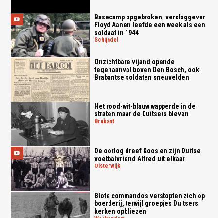
Basecamp opgebroken, verslaggever
Floyd Aanen leefde een week als een
soldaat in 1944
schijndel
Onzichtbare vijand opende
tegenaanval boven Den Bosch, ook
Brabantse soldaten sneuvelden
Het rood-wit-blauw wapperde in de
straten maar de Duitsers bleven
brabant
De oorlog dreef Koos en zijn Duitse
voetbalvriend Alfred uit elkaar
oisterwijk
Blote commando's verstopten zich op
boerderij, terwijl groepjes Duitsers
kerken opbliezen