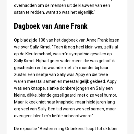
overhadden om de mensen uit de klauwen van een
satan te redden, want zo was het eigenlijk."
Dagboek van Anne Frank
Op bladzijde 108 van het dagboek van Anne Frank lezen
we over Sally Kimel. "Toen ik nog heel klein was, zelfs al
op de Kleuterschool, was m'n sympathie gevallen op
Sally Kimel. Hij had geen vader meer, die was geloof ik
gescheiden en hij woonde met z'n moeder bij haar
zuster. Een neefje van Sally was Appy en die twee
waren meestal samen en meestal gelijk gekleed. Appy
was een knappe, slanke donkere jongen en Sally een
kleine, dikke, blonde gezelligaard, met o zo veel humor.
Maar ik keek niet naar knapheid, maar hield jaren lang
erg veel van Sally. Een tijd waren we veel samen, maar
overigens bleef m'n liefde onbeantwoord."
De expositie ' Bestemming Onbekend' loopt tot oktober