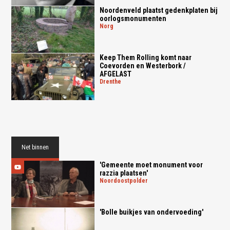
Noordenveld plaatst gedenkplaten bij
oorlogsmonumenten
norg
Keep Them Rolling komt naar
Coevorden en Westerbork /
AFGELAST
drenthe
Net binnen
'Gemeente moet monument voor
razzia plaatsen'
noordoostpolder
'Bolle buikjes van ondervoeding'