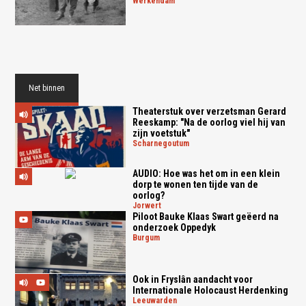
werkendam
Net binnen
Theaterstuk over verzetsman Gerard
Reeskamp: "Na de oorlog viel hij van
zijn voetstuk"
scharnegoutum
AUDIO: Hoe was het om in een klein
dorp te wonen ten tijde van de
oorlog?
jorwert
Piloot Bauke Klaas Swart geëerd na
onderzoek Oppedyk
burgum
Ook in Fryslân aandacht voor
Internationale Holocaust Herdenking
leeuwarden