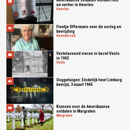
Amerikaanse soldaten vonden rust
en vertier in Heerlen
heerlen
Fientje Offermans over de oorlog en
bevrijding
hoensbroek
Vastelaovend vieren in bezet Venlo
in 1942
venlo
Ooggetuigen: Eindelijk heel Limburg
bevrijd, 3 maart 1945
Kransen voor de Amerikaanse
soldaten in Margraten
margraten