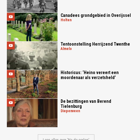
Canadees grondgebied in Overijssel
holten
Tentoonstelling Herrijzend Twenthe
almelo
Historicus: ‘Heino vereert een
moordenaar als verzetsheld’
De bezittingen van Berend
Tielenburg
diepenveen
Lees alles over 'Na de oorlog'