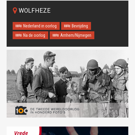
WOLFHEZE
Nederland in oorlog
Bevrijding
Na de oorlog
Arnhem/Nijmegen