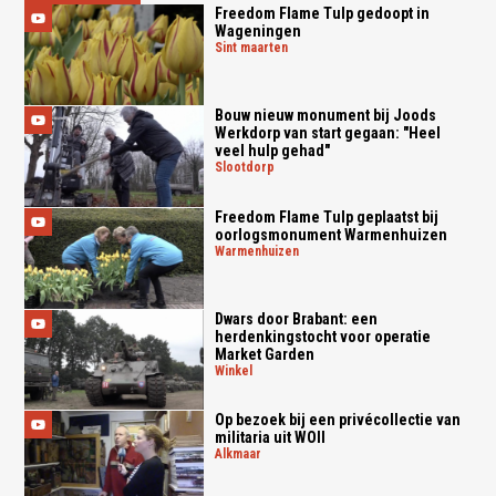
Freedom Flame Tulp gedoopt in
Wageningen
sint maarten
Bouw nieuw monument bij Joods
Werkdorp van start gegaan: "Heel
veel hulp gehad"
slootdorp
Freedom Flame Tulp geplaatst bij
oorlogsmonument Warmenhuizen
warmenhuizen
Dwars door Brabant: een
herdenkingstocht voor operatie
Market Garden
winkel
Op bezoek bij een privécollectie van
militaria uit WOII
alkmaar