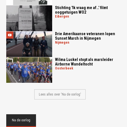
Stichting 'Ik vraag me af…' filmt
ooggetuigen WO2
eibergen
Drie Amerikaanse veteranen lopen
Sunset March in Nijmegen
nijmegen
Wilma Luckel stopt als marsleider
Airborne Wandeltocht
oosterbeek
Lees alles over 'Na de oorlog'
Na de oorlog