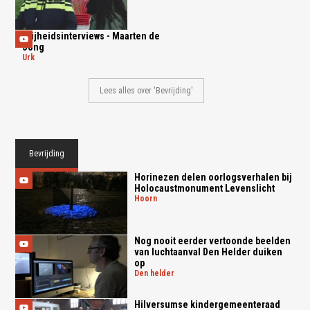
Vrijheidsinterviews - Maarten de
Jong
urk
Lees alles over 'Bevrijding'
Bevrijding
Horinezen delen oorlogsverhalen bij
Holocaustmonument Levenslicht
hoorn
Nog nooit eerder vertoonde beelden
van luchtaanval Den Helder duiken
op
den helder
Hilversumse kindergemeenteraad