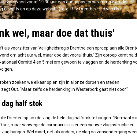
ndt vanavond vanaf 19.30 uur een aangepast programma over de
 uit op tv en op deze website (foto: RTV Drenthe/Fred van Os)
nk wel, maar doe dat thuis'
t als voorzitter van Veiligheidsregio Drenthe een oproep aan alle Drent
ond om acht uur wel, maar doe dat vooral thuis." Zijn oproep komt na 
Nationaal Comité 4 en 5 mei om gewoon te vlaggen en de herdenking v
 volgen.
oken zoeken we elkaar op en zijn in al onze dorpen en steden
 zegt Out. "Maar zelfs de herdenking in Westerbork gaat niet door."
 dag half stok
alle Drenten op om de vlag de hele dag halfstok te hangen. "Normaal m
0 uur, maar vanwege de coronacrisis is er een nieuwe vlaginstructie en
e vlag hangen. Wel moet, net als anders, de vlag na zonsondergang wee