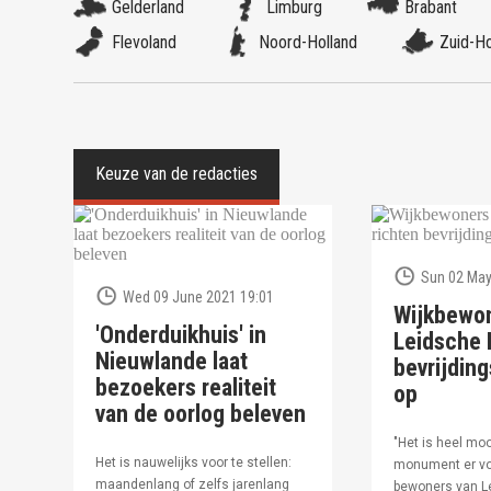
Gelderland
Limburg
Brabant
Flevoland
Noord-Holland
Zuid-Ho
Sun 02 May
Wed 09 June 2021 19:01
Wijkbewo
'Onderduikhuis' in
Leidsche R
Nieuwlande laat
bevrijdi
bezoekers realiteit
op
van de oorlog beleven
"Het is heel moo
Het is nauwelijks voor te stellen:
monument er vo
maandenlang of zelfs jarenlang
bewoners van Le