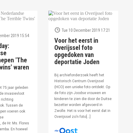
Tue 10 December 2019 17:21
ember 2019 15:54
Voor het eerst in
day:
Overijssel foto
dse
opgedoken van
hepen 'The
deportatie Joden
wins' waren
Bij archiefonderzoek heeft het
Historisch Centrum Overijssel
(HCO) een unieke foto ontdekt. Op
et 75 jaar geleden
de foto zijn Joodse vrouwen en
de invasievloot
kinderen te zien die door de Duitse
 richting
bezetter worden afgevoerd in
ok. Tussen de
Zwolle. Het is voor het eerst dat in
pen voeren ook
Overijssel zo’n foto[…]
se
 de Hr. Ms. Flores
oemba. En hoewel