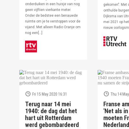
onderduiken in een huisje van nog
gekomen". Met 
geen vijftien vierkante meter.
onthulde burge
Onder de bedstee een benauwde
Dijksma van Utr
ruimte om je te verstoppen voor de
mei 2021 op het 
vijand. Met alleen Radio Oranje om
nieuw oorlogs
nog een[…]
Fri 15 May 2020 16:31
Thu 14 May
Terug naar 14 mei
Franse am
1940: de dag dat het
'Net als i
hart uit Rotterdam
moeten Fr
werd gebombardeerd
Nederlan