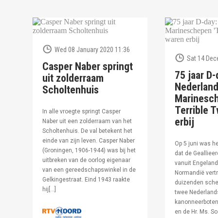
Wed 08 January 2020 11:36
Sat 14 Dec
Casper Naber springt
75 jaar D-
uit zolderraam
Nederlan
Scholtenhuis
Marinesc
Terrible T
In alle vroegte springt Casper
erbij
Naber uit een zolderraam van het
Scholtenhuis. De val betekent het
einde van zijn leven. Casper Naber
Op 5 juni was h
(Groningen, 1906-1944) was bij het
dat de Geallieer
uitbreken van de oorlog eigenaar
vanuit Engeland
van een gereedschapswinkel in de
Normandië vertr
Gelkingestraat. Eind 1943 raakte
duizenden sche
hij[…]
twee Nederland
kanonneerboten,
en de Hr. Ms. S