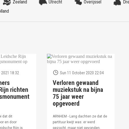
Zeeland
Utrecht
Overijssel
Dr
lland
 2021 18:32
Sun 11 October 2020 22:04
ners
Verloren gewaand
ijn richten
muziekstuk na bijna
ngsmonument
75 jaar weer
opgevoerd
i dat dit
ARNHEM - Lang dachten ze dat de
or en door
partituur kwijt was: er werd
idsche Rijn is
gezocht, maar niet gevonden.