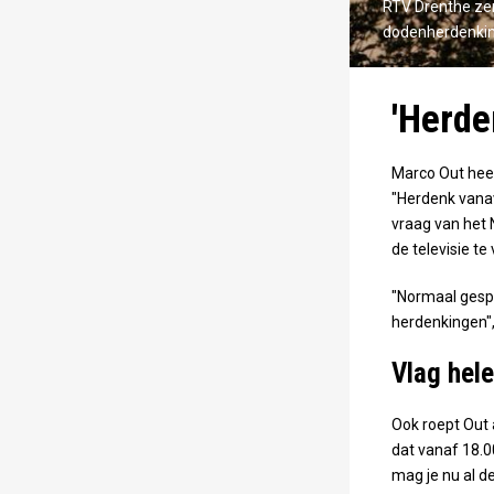
RTV Drenthe ze
dodenherdenking
'Herde
Marco Out heef
"Herdenk vanav
vraag van het 
de televisie te
"Normaal gespr
herdenkingen",
Vlag hele
Ook roept Out 
dat vanaf 18.0
mag je nu al d