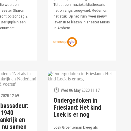
die woorden
Totdat een muziekbibliothecaris
meester Sharon
het onlangs terugvond. Reden om
echt op zondag 2
het stuk 'Op het Puin' weer nieuw
Berlijnplein een
leven in te blazen in Theater Musis
monument.
in Arnhem.
Wed 06 May 2020 11:17
 2020 12:59
Ondergedoken in
bassadeur:
Friesland: Het kind
n 1940
Loek is er nog
ankrijk en
d nu samen
Loek Groenteman kreeg als