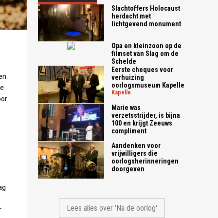
Slachtoffers Holocaust
herdacht met
lichtgevend monument
Opa en kleinzoon op de
filmset van Slag om de
Schelde
Eerste cheques voor
en.
verhuizing
oorlogsmuseum Kapelle
de
kapelle
oor
Marie was
verzetsstrijder, is bijna
100 en krijgt Zeeuws
compliment
Aandenken voor
vrijwilligers die
oorlogsherinneringen
doorgeven
ag
Lees alles over 'Na de oorlog'
r