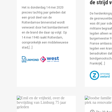
de strijd 
Het is donderdag 14 mei 2020
precies tachtig jaar geleden dat
De herdenkingsp
een groot deel van de
de gesneuvelde 
Rotterdamse binnenstad wordt
was dit jaar sob
verwoest door het bombardement
militaire begraa
en de brand die daar op volgt. Op
legden alleen 
14 mei 1940 raakt Rotterdam,
burgemeester F
oorspronkelijk een middeleeuwse
Franse ambassa
stad,[…]
legden een kran
benadrukten dat
bondgenootsch
Frankrijk[…]