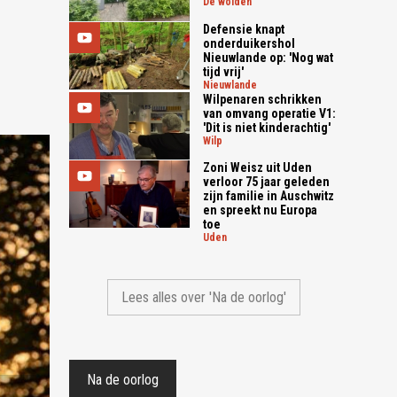
de wolden
Defensie knapt
onderduikershol
Nieuwlande op: 'Nog wat
tijd vrij'
nieuwlande
Wilpenaren schrikken
van omvang operatie V1:
'Dit is niet kinderachtig'
wilp
Zoni Weisz uit Uden
verloor 75 jaar geleden
zijn familie in Auschwitz
en spreekt nu Europa
toe
uden
Lees alles over 'Na de oorlog'
Na de oorlog