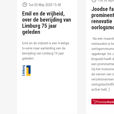
Thu 30 Apri
Tue 05 May 2020 15:40
Joodse fa
Emil en de vrijheid,
prominent
over de bevrijding van
renovatie
Limburg 75 jaar
oorlogsm
geleden
Na een maand
Emil en de vrijheid is een 9-delige
restauratie is h
tv-serie naar aanleiding van de
oorlogsmonumen
bevrijding van Limburg 75 jaar
opgeknapt. De J
geleden.
Kropveld heeft d
een prominenter
Op het monumen
de namen van U
verzetsmensen
oorlogslachtof
achter het[…]