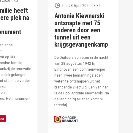
l 2020 17:31
Tue 28 April 2020 08:34
milie heeft
Antonie Kiewnarski
ere plek na
ontsnapte met 75
anderen door een
onument
tunnel uit een
krijgsgevangenkamp
enlange
et
t op Urk
De Duitsers schieten in de nacht
oodse familie
van 28 augustus 1942 bij
ankzij de renovatie
Eindhoven een bommenwerper
e plek gekregen.
neer. Twee bemanningsleden
t staan de verder
weten te ontsnappen uit het
rker
brandende vliegtuig. Een van hen
 en
is de Pool Antonie Kiewnarski. Na
fers. Het monument
de landing bij Nuenen komt hij
terecht[…]