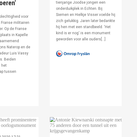
voeren'
tienjarige Joodse jongen een
onderduikplek in Echten. Bij
Siemen en Hielkje Visser voelde hij
lechtigheid voor
zich gelukkig. Jaren later bedankte
Franse militairen
hij hen met een standbeeld. 'Het
er. Op de Franse
kind is er nog' is een monument
fplaats in Kapelle
geworden voor alle ouders[…]
waarnemend
ons Naterop en de
deur Luis Vassy
s. Beiden
 het
ap tussen