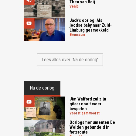
Theo van Roij
venlo
Jack’s oorlog: Als
joodse baby naar Zuid-
Limburg gesmokkeld
brunssum
Lees alles over 'Na de oorlog'
Na de oorlog
Jim Walford zal zijn
gitaar nooit meer
bespelen
voorst gem voorst
Oorlogsmonumenten De
Wolden gebundeld in
fietsroute