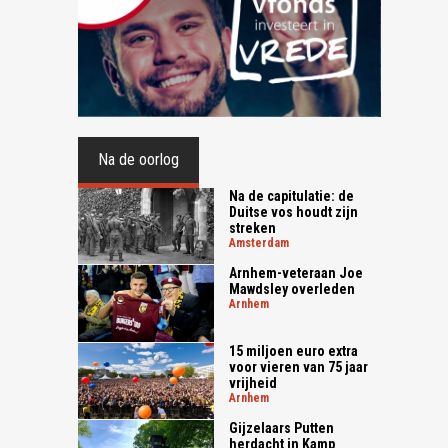
Na de oorlog
Na de capitulatie: de
Duitse vos houdt zijn
streken
amsterdam
Arnhem-veteraan Joe
Mawdsley overleden
arnhem
15 miljoen euro extra
voor vieren van 75 jaar
vrijheid
arnhem
Gijzelaars Putten
herdacht in Kamp