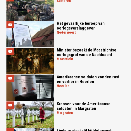
susteren
Het gevaarlijke beroep van
oorlogsverslaggever
nederweert
Minister bezoekt de Maastrichtse
oorlogsgrot van de Nachtwacht
maastricht
Amerikaanse soldaten vonden rust
en vertier in Heerlen
heerlen
Kransen voor de Amerikaanse
soldaten in Margraten
margraten
Limburg staat stil bij Holocaust