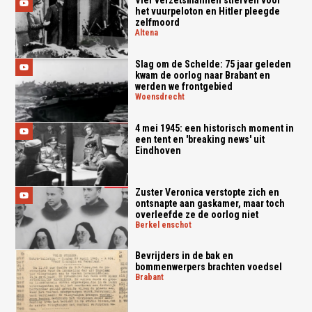
Vier verzetsmannen stierven voor
het vuurpeloton en Hitler pleegde
zelfmoord
altena
Slag om de Schelde: 75 jaar geleden
kwam de oorlog naar Brabant en
werden we frontgebied
woensdrecht
4 mei 1945: een historisch moment in
een tent en 'breaking news' uit
Eindhoven
Zuster Veronica verstopte zich en
ontsnapte aan gaskamer, maar toch
overleefde ze de oorlog niet
berkel enschot
Bevrijders in de bak en
bommenwerpers brachten voedsel
brabant