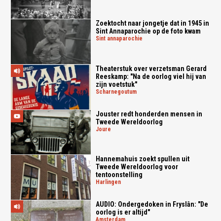
Zoektocht naar jongetje dat in 1945 in
Sint Annaparochie op de foto kwam
sint annaparochie
Theaterstuk over verzetsman Gerard
Reeskamp: "Na de oorlog viel hij van
zijn voetstuk"
scharnegoutum
Jouster redt honderden mensen in
Tweede Wereldoorlog
joure
Hannemahuis zoekt spullen uit
Tweede Wereldoorlog voor
tentoonstelling
harlingen
AUDIO: Ondergedoken in Fryslân: "De
oorlog is er altijd"
amsterdam