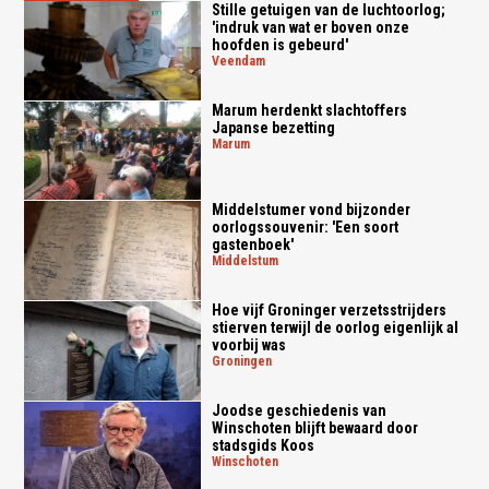
Stille getuigen van de luchtoorlog;
'indruk van wat er boven onze
hoofden is gebeurd'
veendam
Marum herdenkt slachtoffers
Japanse bezetting
marum
Middelstumer vond bijzonder
oorlogssouvenir: 'Een soort
gastenboek'
middelstum
Hoe vijf Groninger verzetsstrijders
stierven terwijl de oorlog eigenlijk al
voorbij was
groningen
Joodse geschiedenis van
Winschoten blijft bewaard door
stadsgids Koos
winschoten