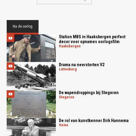
Na de oorlog
Station MBS in Haaksbergen perfect
decor voor opnames oorlogsfilm
haaksbergen
Drama na neerstorten V2
luttenberg
De wapendroppings bij Stegeren
stegeren
De rol van kunstkenner Dirk Hannema
heino