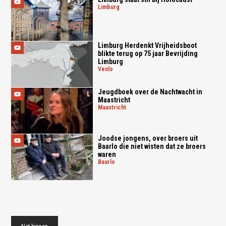
limburg
Limburg Herdenkt Vrijheidsboot
blikte terug op 75 jaar Bevrijding
Limburg
venlo
Jeugdboek over de Nachtwacht in
Maastricht
maastricht
Joodse jongens, over broers uit
Baarlo die niet wisten dat ze broers
waren
baarlo