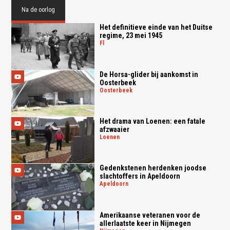
Na de oorlog
Het definitieve einde van het Duitse
regime, 23 mei 1945
fl
De Horsa-glider bij aankomst in
Oosterbeek
oosterbeek
Het drama van Loenen: een fatale
afzwaaier
loenen
Gedenkstenen herdenken joodse
slachtoffers in Apeldoorn
apeldoorn
Amerikaanse veteranen voor de
allerlaatste keer in Nijmegen