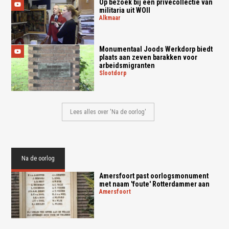
Op bezoek bij een privécollectie van
militaria uit WOII
alkmaar
Monumentaal Joods Werkdorp biedt
plaats aan zeven barakken voor
arbeidsmigranten
slootdorp
Lees alles over 'Na de oorlog'
Na de oorlog
Amersfoort past oorlogsmonument
met naam 'foute' Rotterdammer aan
amersfoort