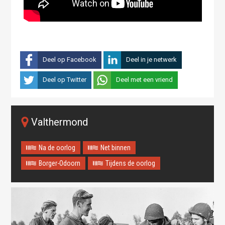
Deel op Facebook
Deel in je netwerk
Deel op Twitter
Deel met een vriend
Valthermond
Na de oorlog
Net binnen
Borger-Odoorn
Tijdens de oorlog