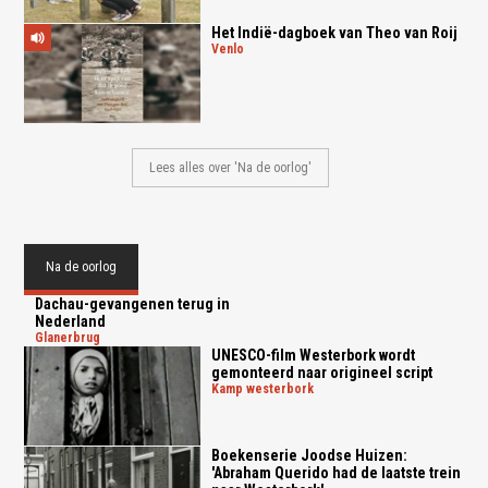
Het Indië-dagboek van Theo van Roij
venlo
Lees alles over 'Na de oorlog'
Na de oorlog
Dachau-gevangenen terug in
Nederland
glanerbrug
UNESCO-film Westerbork wordt
gemonteerd naar origineel script
kamp westerbork
Boekenserie Joodse Huizen:
'Abraham Querido had de laatste trein