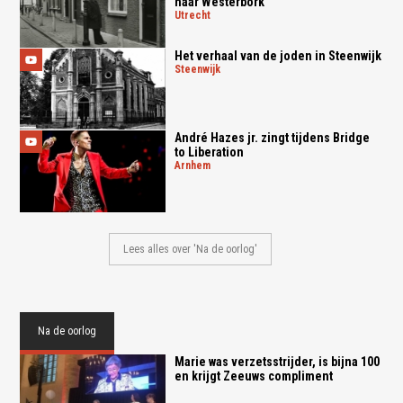
naar Westerbork'
utrecht
Het verhaal van de joden in Steenwijk
steenwijk
André Hazes jr. zingt tijdens Bridge
to Liberation
arnhem
Lees alles over 'Na de oorlog'
Na de oorlog
Marie was verzetsstrijder, is bijna 100
en krijgt Zeeuws compliment