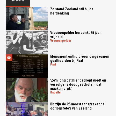
Net binnen
Zo stond Zeeland stil bij de
herdenking
Vrouwenpolder herdenkt 75 jaar
vrijheid
vrouwenpolder
Monument onthuld voor omgekomen
geallieerden bij Paal
paal
'Zo'n jong dat hier gedropt wordt en
vervolgens doodgeschoten, dat
maakt indruk'.
kapelle
Dit zijn de 25 meest aansprekende
oorlogsfoto's van Zeeland