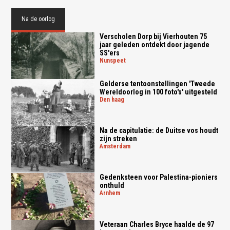
Na de oorlog
Verscholen Dorp bij Vierhouten 75
jaar geleden ontdekt door jagende
SS'ers
nunspeet
Gelderse tentoonstellingen 'Tweede
Wereldoorlog in 100 foto's' uitgesteld
den haag
Na de capitulatie: de Duitse vos houdt
zijn streken
amsterdam
Gedenksteen voor Palestina-pioniers
onthuld
arnhem
Veteraan Charles Bryce haalde de 97