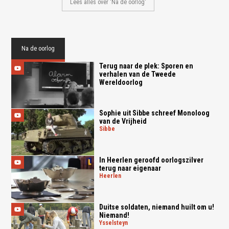
Lees alles over 'Na de oorlog'
Na de oorlog
Terug naar de plek: Sporen en
verhalen van de Tweede
Wereldoorlog
Sophie uit Sibbe schreef Monoloog
van de Vrijheid
sibbe
In Heerlen geroofd oorlogszilver
terug naar eigenaar
heerlen
Duitse soldaten, niemand huilt om u!
Niemand!
ysselsteyn