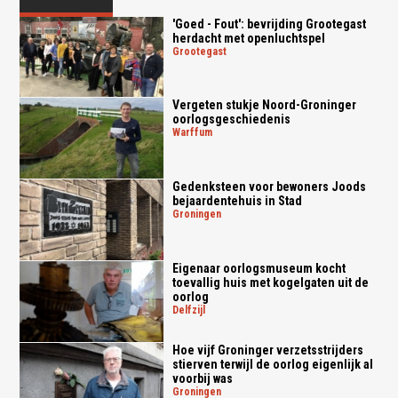
'Goed - Fout': bevrijding Grootegast
herdacht met openluchtspel
grootegast
Vergeten stukje Noord-Groninger
oorlogsgeschiedenis
warffum
Gedenksteen voor bewoners Joods
bejaardentehuis in Stad
groningen
Eigenaar oorlogsmuseum kocht
toevallig huis met kogelgaten uit de
oorlog
delfzijl
Hoe vijf Groninger verzetsstrijders
stierven terwijl de oorlog eigenlijk al
voorbij was
groningen