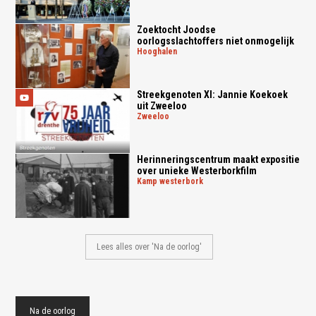
Zoektocht Joodse
oorlogsslachtoffers niet onmogelijk
hooghalen
Streekgenoten XI: Jannie Koekoek
uit Zweeloo
zweeloo
Herinneringscentrum maakt expositie
over unieke Westerborkfilm
kamp westerbork
Lees alles over 'Na de oorlog'
Na de oorlog