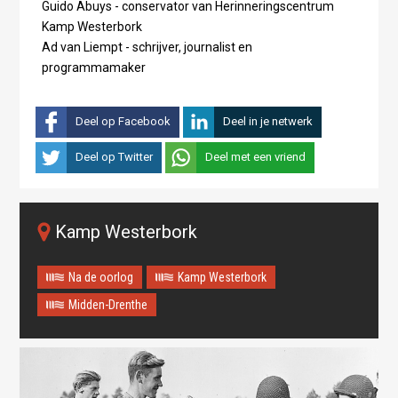
Guido Abuys - conservator van Herinneringscentrum
Kamp Westerbork
Ad van Liempt - schrijver, journalist en
programmamaker
Deel op Facebook
Deel in je netwerk
Deel op Twitter
Deel met een vriend
Kamp Westerbork
Na de oorlog
Kamp Westerbork
Midden-Drenthe