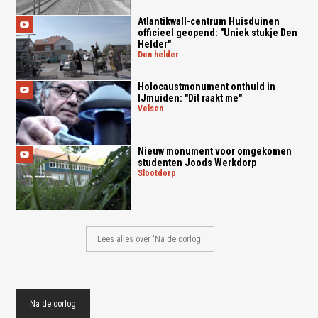
Atlantikwall-centrum Huisduinen
officieel geopend: "Uniek stukje Den
Helder"
den helder
Holocaustmonument onthuld in
IJmuiden: "Dit raakt me"
velsen
Nieuw monument voor omgekomen
studenten Joods Werkdorp
slootdorp
Lees alles over 'Na de oorlog'
Na de oorlog