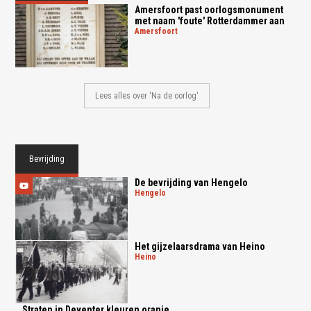
Amersfoort past oorlogsmonument
met naam 'foute' Rotterdammer aan
amersfoort
Lees alles over 'Na de oorlog'
Bevrijding
De bevrijding van Hengelo
hengelo
Het gijzelaarsdrama van Heino
heino
Straten in Deventer kleuren oranje