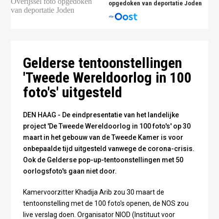
opgedoken van deportatie Joden
Familie in de Achterhoek kijkt naar overvliegende
Familie in de Achterhoek kijkt naar overvliegende
bommenwerpers - Foto Dina Geurink-Wisselink/Nationaal
bommenwerpers - Foto Dina Geurink-Wisselink/Nationaal
Onderduikmuseum
Onderduikmuseum
Bevrijders in een Nijmeegse etalage - foto Noviomagus.nl
Gelderse tentoonstellingen
'Tweede Wereldoorlog in 100
foto's' uitgesteld
DEN HAAG - De eindpresentatie van het landelijke
project 'De Tweede Wereldoorlog in 100 foto's' op 30
maart in het gebouw van de Tweede Kamer is voor
onbepaalde tijd uitgesteld vanwege de corona-crisis.
Ook de Gelderse pop-up-tentoonstellingen met 50
oorlogsfoto's gaan niet door.
Kamervoorzitter Khadija Arib zou 30 maart de
tentoonstelling met de 100 foto's openen, de NOS zou
live verslag doen. Organisator NIOD (Instituut voor