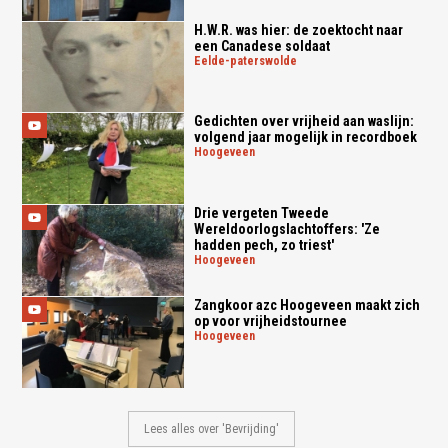
H.W.R. was hier: de zoektocht naar
een Canadese soldaat
eelde-paterswolde
Gedichten over vrijheid aan waslijn:
volgend jaar mogelijk in recordboek
hoogeveen
Drie vergeten Tweede
Wereldoorlogslachtoffers: 'Ze
hadden pech, zo triest'
hoogeveen
Zangkoor azc Hoogeveen maakt zich
op voor vrijheidstournee
hoogeveen
Lees alles over 'Bevrijding'