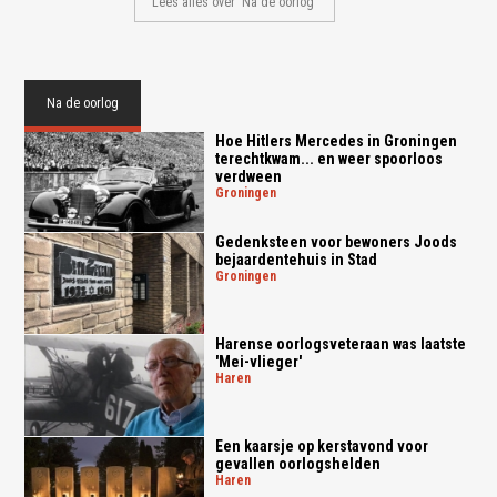
Lees alles over 'Na de oorlog'
Na de oorlog
Hoe Hitlers Mercedes in Groningen
terechtkwam... en weer spoorloos
verdween
groningen
Gedenksteen voor bewoners Joods
bejaardentehuis in Stad
groningen
Harense oorlogsveteraan was laatste
'Mei-vlieger'
haren
Een kaarsje op kerstavond voor
gevallen oorlogshelden
haren