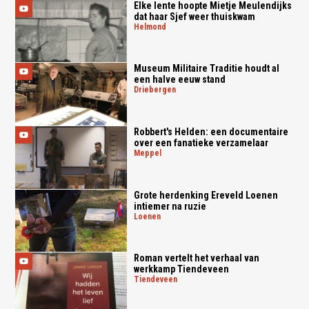
Elke lente hoopte Mietje Meulendijks
dat haar Sjef weer thuiskwam
helmond
Museum Militaire Traditie houdt al
een halve eeuw stand
driebergen
Robbert's Helden: een documentaire
over een fanatieke verzamelaar
meppel
Grote herdenking Ereveld Loenen
intiemer na ruzie
loenen
Roman vertelt het verhaal van
werkkamp Tiendeveen
tiendeveen