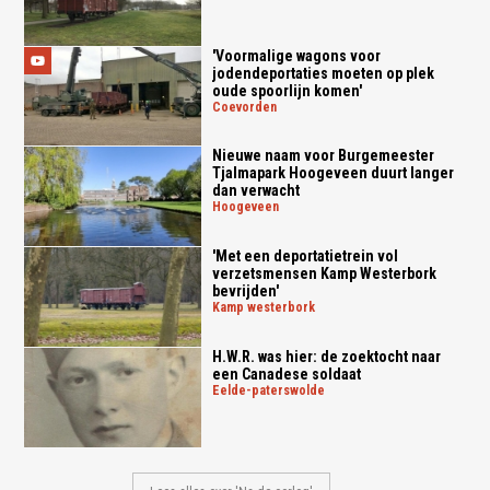
'Voormalige wagons voor
jodendeportaties moeten op plek
oude spoorlijn komen'
coevorden
Nieuwe naam voor Burgemeester
Tjalmapark Hoogeveen duurt langer
dan verwacht
hoogeveen
'Met een deportatietrein vol
verzetsmensen Kamp Westerbork
bevrijden'
kamp westerbork
H.W.R. was hier: de zoektocht naar
een Canadese soldaat
eelde-paterswolde