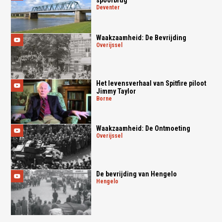
spoorbrug
deventer
Waakzaamheid: De Bevrijding
overijssel
Het levensverhaal van Spitfire piloot
Jimmy Taylor
borne
Waakzaamheid: De Ontmoeting
overijssel
De bevrijding van Hengelo
hengelo