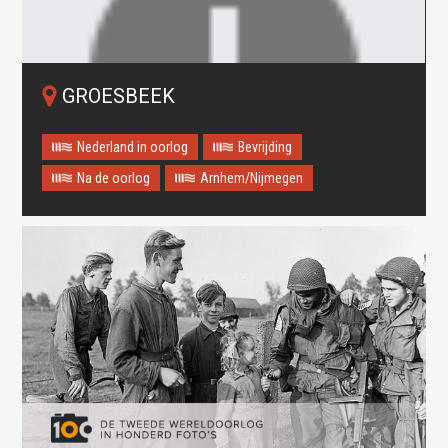
GROESBEEK
Nederland in oorlog
Bevrijding
Na de oorlog
Arnhem/Nijmegen
Oops! Something went
wrong.
This page didn't load Google Maps correctly. See the
JavaScript console for technical details.