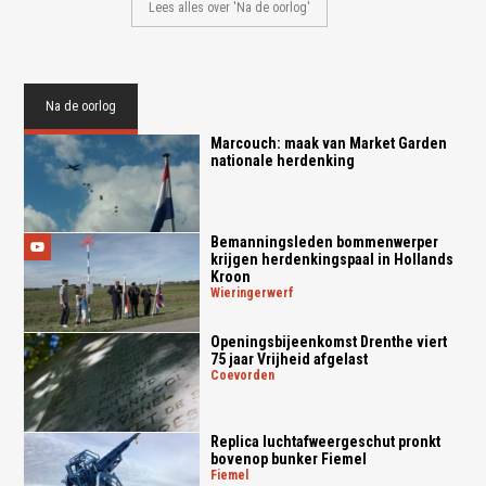
Lees alles over 'Na de oorlog'
Na de oorlog
Marcouch: maak van Market Garden
nationale herdenking
Bemanningsleden bommenwerper
krijgen herdenkingspaal in Hollands
Kroon
wieringerwerf
Openingsbijeenkomst Drenthe viert
75 jaar Vrijheid afgelast
coevorden
Replica luchtafweergeschut pronkt
bovenop bunker Fiemel
fiemel