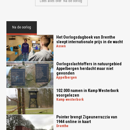
Lees alles over 'Na de oorlog'
Na de oorlog
Het Oorlogsdagboek van Drenthe
sleept internationale prijs in de wacht
assen
Oorlogsslachtoffers in natuurgebied
Appelbergen herdacht maar niet
gevonden
appelbergen
102.000 namen in Kamp Westerbork
voorgelezen
kamp westerbork
Pointer brengt Zigeunerrazzia van
1944 online in kaart
drenthe