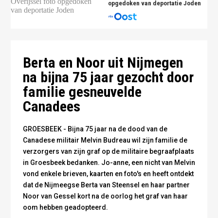
opgedoken van deportatie Joden
Noor van Gessel (li) en Berta van Steensel bij het graf van Melvin -
Noor van Gessel (li) en Berta van Steensel bij het graf van Melvin -
Foto Familie Budreau
Foto Familie Budreau
Melvin Budreau - foto Familie Budreau u
Berta en Noor uit Nijmegen
na bijna 75 jaar gezocht door
familie gesneuvelde
Canadees
GROESBEEK - Bijna 75 jaar na de dood van de
Canadese militair Melvin Budreau wil zijn familie de
verzorgers van zijn graf op de militaire begraafplaats
in Groesbeek bedanken. Jo-anne, een nicht van Melvin
vond enkele brieven, kaarten en foto's en heeft ontdekt
dat de Nijmeegse Berta van Steensel en haar partner
Noor van Gessel kort na de oorlog het graf van haar
oom hebben geadopteerd.