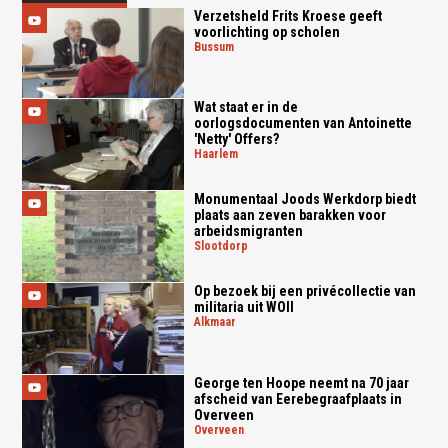
Verzetsheld Frits Kroese geeft
voorlichting op scholen
bussum
Wat staat er in de
oorlogsdocumenten van Antoinette
'Netty' Offers?
haarlem
Monumentaal Joods Werkdorp biedt
plaats aan zeven barakken voor
arbeidsmigranten
slootdorp
Op bezoek bij een privécollectie van
militaria uit WOII
alkmaar
George ten Hoope neemt na 70 jaar
afscheid van Eerebegraafplaats in
Overveen
overveen