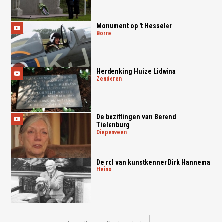
Monument op 't Hesseler
borne
Herdenking Huize Lidwina
zenderen
De bezittingen van Berend
Tielenburg
diepenveen
De rol van kunstkenner Dirk Hannema
heino