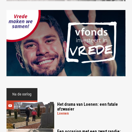
Na de oorlog
Het drama van Loenen: een fatale
afzwaaier
loenen
Een occasion met een zwart randje: