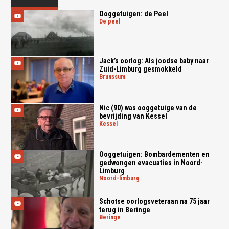
Ooggetuigen: de Peel
de peel
Jack’s oorlog: Als joodse baby naar
Zuid-Limburg gesmokkeld
brunssum
Nic (90) was ooggetuige van de
bevrijding van Kessel
kessel
Ooggetuigen: Bombardementen en
gedwongen evacuaties in Noord-
Limburg
noord-limburg
Schotse oorlogsveteraan na 75 jaar
terug in Beringe
beringe