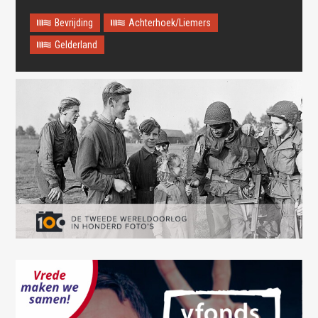
Bevrijding
Achterhoek/Liemers
Gelderland
Oops! Something went
wrong.
This page didn't load Google Maps correctly. See the
JavaScript console for technical details.