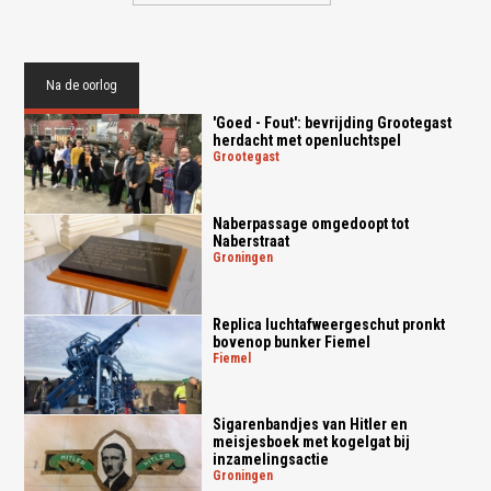
Na de oorlog
'Goed - Fout': bevrijding Grootegast
herdacht met openluchtspel
grootegast
Naberpassage omgedoopt tot
Naberstraat
groningen
Replica luchtafweergeschut pronkt
bovenop bunker Fiemel
fiemel
Sigarenbandjes van Hitler en
meisjesboek met kogelgat bij
inzamelingsactie
groningen