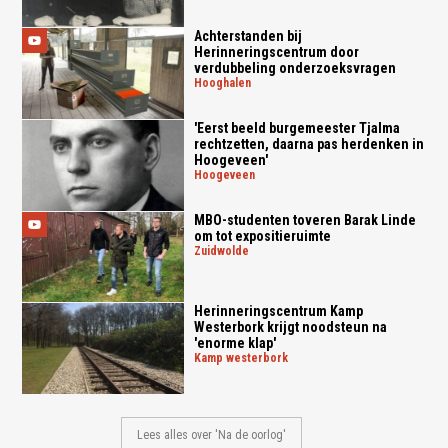
Achterstanden bij
Herinneringscentrum door
verdubbeling onderzoeksvragen
hooghalen
'Eerst beeld burgemeester Tjalma
rechtzetten, daarna pas herdenken in
Hoogeveen'
hoogeveen
MBO-studenten toveren Barak Linde
om tot expositieruimte
zuidwolde
Herinneringscentrum Kamp
Westerbork krijgt noodsteun na
'enorme klap'
kamp westerbork
Lees alles over 'Na de oorlog'