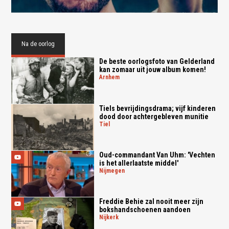
Na de oorlog
De beste oorlogsfoto van Gelderland
kan zomaar uit jouw album komen!
arnhem
Tiels bevrijdingsdrama; vijf kinderen
dood door achtergebleven munitie
tiel
Oud-commandant Van Uhm: 'Vechten
is het allerlaatste middel'
nijmegen
Freddie Behie zal nooit meer zijn
bokshandschoenen aandoen
nijkerk