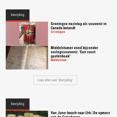
Bevrijding
Groningse nazivlag als souvenir in
Canada belandt
groningen
Middelstumer vond bijzonder
oorlogssouvenir: 'Een soort
gastenboek'
middelstum
Lees alles over 'Bevrijding'
Bevrijding
Van Juno-beach naar Urk | De opmars
van de Canadezen