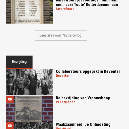
met naam 'foute' Rotterdammer aan
amersfoort
Lees alles over 'Na de oorlog'
Bevrijding
Collaborateurs opgepakt in Deventer
deventer
De bevrijding van Vroomshoop
vroomshoop
Waakzaamheid: De Ontmoeting
overijssel