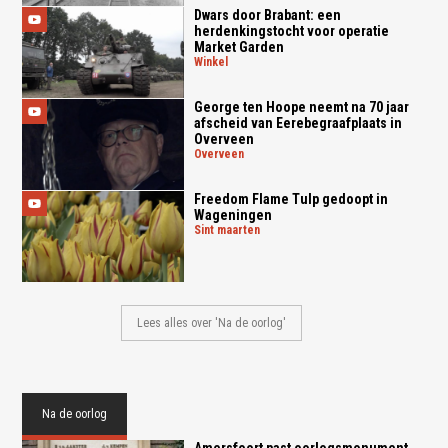
Dwars door Brabant: een
herdenkingstocht voor operatie
Market Garden
winkel
George ten Hoope neemt na 70 jaar
afscheid van Eerebegraafplaats in
Overveen
overveen
Freedom Flame Tulp gedoopt in
Wageningen
sint maarten
Lees alles over 'Na de oorlog'
Na de oorlog
Amersfoort past oorlogsmonument