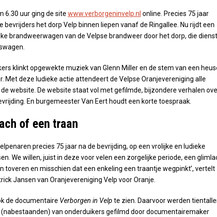
6.30 uur ging de site
www.verborgeninvelp.nl
online. Precies 75 jaar
 bevrijders het dorp Velp binnen liepen vanaf de Ringallee. Nu rijdt een
eke brandweerwagen van de Velpse brandweer door het dorp, die diens
idswagen.
ekers klinkt opgewekte muziek van Glenn Miller en de stem van een heus
 Met deze ludieke actie attendeert de Velpse Oranjevereniging alle
de website. De website staat vol met gefilmde, bijzondere verhalen ove
evrijding. En burgemeester Van Eert houdt een korte toespraak.
ach of een traan
elpenaren precies 75 jaar na de bevrijding, op een vrolijke en ludieke
n. We willen, juist in deze voor velen een zorgelijke periode, een glimla
n toveren en misschien dat een enkeling een traantje wegpinkt’, vertelt
trick Jansen van Oranjevereniging Velp voor Oranje.
ook de documentaire
Verborgen in Velp
te zien. Daarvoor werden tientall
 (nabestaanden) van onderduikers gefilmd door documentairemaker