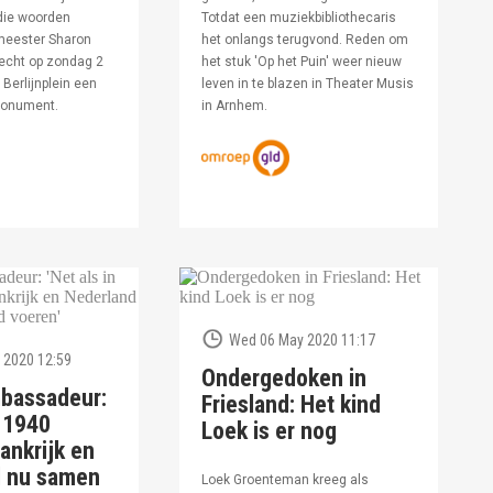
die woorden
Totdat een muziekbibliothecaris
meester Sharon
het onlangs terugvond. Reden om
echt op zondag 2
het stuk 'Op het Puin' weer nieuw
Berlijnplein een
leven in te blazen in Theater Musis
monument.
in Arnhem.
Wed 06 May 2020 11:17
 2020 12:59
Ondergedoken in
bassadeur:
Friesland: Het kind
n 1940
Loek is er nog
ankrijk en
d nu samen
Loek Groenteman kreeg als