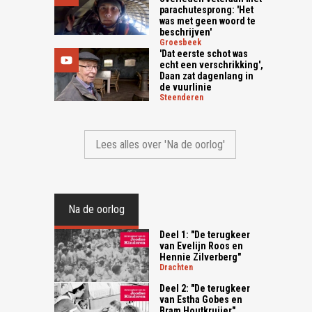
parachutesprong: 'Het
was met geen woord te
beschrijven'
groesbeek
'Dat eerste schot was
echt een verschrikking',
Daan zat dagenlang in
de vuurlinie
steenderen
Lees alles over 'Na de oorlog'
Na de oorlog
Deel 1: "De terugkeer
van Evelijn Roos en
Hennie Zilverberg"
drachten
Deel 2: "De terugkeer
van Estha Gobes en
Bram Houtkruijer"