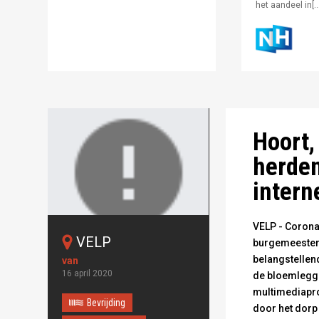
het aandeel in[…
Foto: Nelleke Pi
Hoort,
herden
intern
VELP - Corona
VELP
Oops!
burgemeester 
belangstellend
Something
16 april 2020
de bloemleggi
went wrong.
multimediapro
Bevrijding
door het dorp
This page didn't load Google