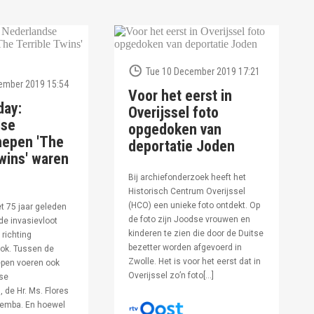
Tue 10 December 2019 17:21
ember 2019 15:54
Voor het eerst in
day:
Overijssel foto
dse
opgedoken van
hepen 'The
deportatie Joden
wins' waren
Bij archiefonderzoek heeft het
Historisch Centrum Overijssel
(HCO) een unieke foto ontdekt. Op
et 75 jaar geleden
de foto zijn Joodse vrouwen en
de invasievloot
kinderen te zien die door de Duitse
 richting
bezetter worden afgevoerd in
ok. Tussen de
Zwolle. Het is voor het eerst dat in
pen voeren ook
Overijssel zo’n foto[…]
se
 de Hr. Ms. Flores
oemba. En hoewel