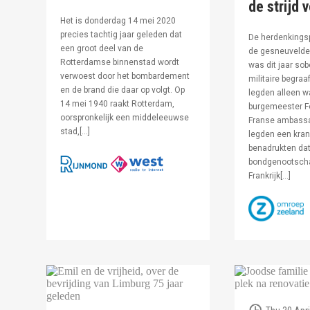
de strijd 
Het is donderdag 14 mei 2020
precies tachtig jaar geleden dat
De herdenkingsp
een groot deel van de
de gesneuvelde 
Rotterdamse binnenstad wordt
was dit jaar sob
verwoest door het bombardement
militaire begraa
en de brand die daar op volgt. Op
legden alleen 
14 mei 1940 raakt Rotterdam,
burgemeester F
oorspronkelijk een middeleeuwse
Franse ambassa
stad,[…]
legden een kran
benadrukten dat
bondgenootsch
Frankrijk[…]