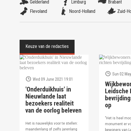
Gelderland
Limburg
Brabant
Flevoland
Noord-Holland
Zuid-Ho
Sun 02 May
Wed 09 June 2021 19:01
Wijkbewo
'Onderduikhuis' in
Leidsche R
Nieuwlande laat
bevrijdi
bezoekers realiteit
op
van de oorlog beleven
"Het is heel moo
Het is nauwelijks voor te stellen:
monument er vo
maandenlang of zelfs jarenlang
bewoners van Le