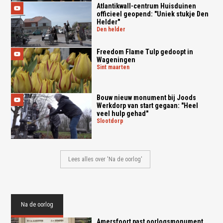
Atlantikwall-centrum Huisduinen
officieel geopend: "Uniek stukje Den
Helder"
den helder
Freedom Flame Tulp gedoopt in
Wageningen
sint maarten
Bouw nieuw monument bij Joods
Werkdorp van start gegaan: "Heel
veel hulp gehad"
slootdorp
Lees alles over 'Na de oorlog'
Na de oorlog
Amersfoort past oorlogsmonument