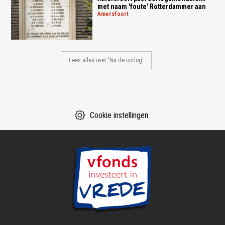
met naam 'foute' Rotterdammer aan
amersfoort
Lees alles over 'Na de oorlog'
Cookie instellingen