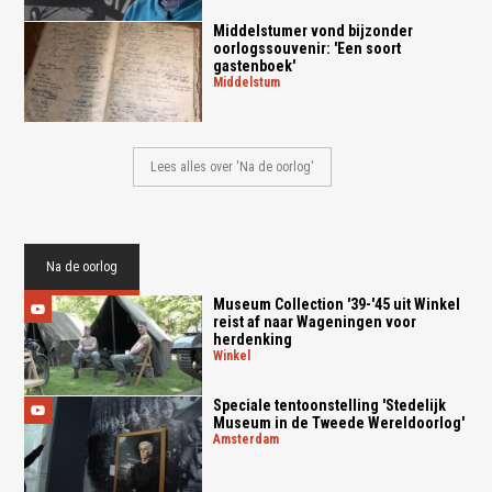
Middelstumer vond bijzonder
oorlogssouvenir: 'Een soort
gastenboek'
middelstum
Lees alles over 'Na de oorlog'
Na de oorlog
Museum Collection '39-'45 uit Winkel
reist af naar Wageningen voor
herdenking
winkel
Speciale tentoonstelling 'Stedelijk
Museum in de Tweede Wereldoorlog'
amsterdam