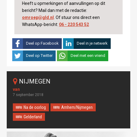
Heeft u opmerkingen of aanvullingen op dit
bericht? Mail dan met de redactie:
omroep@gld.nl
. Of stuur ons direct een
WhatsApp-bericht:
06 - 220 543 52
Deel op Facebook
Deel in je netwerk
Deel op Twitter
Deel met een vriend
NIJMEGEN
7 september 2018
Na de oorlog
Arnhem/Nijmegen
Gelderland