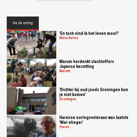
Na de oorlog
'En toch vind ik het leven mooi!'
winschoten
Marum herdenkt slachtoffers
Japanse bezetting
marum
'Dichter bij oud joods Groningen kun
je niet komen'
groningen
Harense oorlogsveteraan was laatste
'Mei-vlieger'
haren