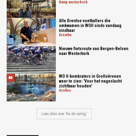
kamp westerbork
Alle Drentse voetballers die
omkwamen in WOII sinds vandaag
vindbaar
drenthe
Nieuwe fietsroute van Bergen-Belsen
naar Westerbork
WO II-bomkraters in Grolloërveen
weer te zien: 'Voor het nageslacht
zichtbaar houden'
grolloo
Lees alles over 'Na de oorlog'