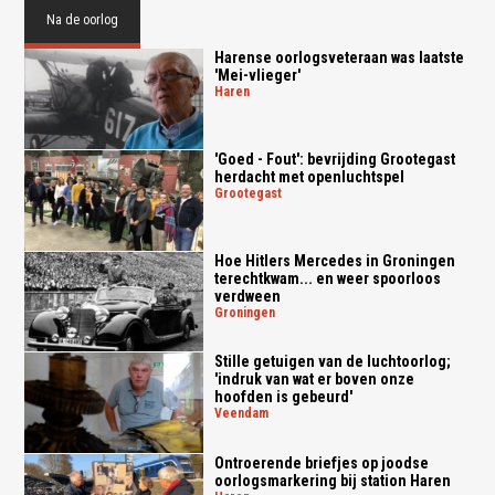
Na de oorlog
Harense oorlogsveteraan was laatste
'Mei-vlieger'
haren
'Goed - Fout': bevrijding Grootegast
herdacht met openluchtspel
grootegast
Hoe Hitlers Mercedes in Groningen
terechtkwam... en weer spoorloos
verdween
groningen
Stille getuigen van de luchtoorlog;
'indruk van wat er boven onze
hoofden is gebeurd'
veendam
Ontroerende briefjes op joodse
oorlogsmarkering bij station Haren