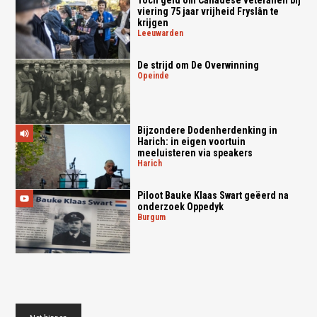
Toch geld om Canadese veteranen bij
viering 75 jaar vrijheid Fryslân te
krijgen
leeuwarden
De strijd om De Overwinning
opeinde
Bijzondere Dodenherdenking in
Harich: in eigen voortuin
meeluisteren via speakers
harich
Piloot Bauke Klaas Swart geëerd na
onderzoek Oppedyk
burgum