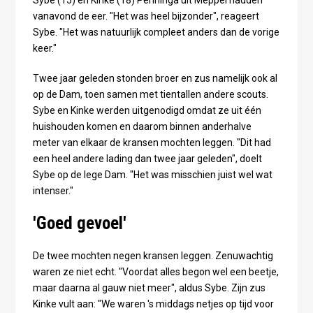
Sybe (15) en Kinke (18) Penninga uit Meppel hadden
vanavond de eer. "Het was heel bijzonder", reageert
Sybe. "Het was natuurlijk compleet anders dan de vorige
keer."
Twee jaar geleden stonden broer en zus namelijk ook al
op de Dam, toen samen met tientallen andere scouts.
Sybe en Kinke werden uitgenodigd omdat ze uit één
huishouden komen en daarom binnen anderhalve
meter van elkaar de kransen mochten leggen. "Dit had
een heel andere lading dan twee jaar geleden", doelt
Sybe op de lege Dam. "Het was misschien juist wel wat
intenser."
'Goed gevoel'
De twee mochten negen kransen leggen. Zenuwachtig
waren ze niet echt. "Voordat alles begon wel een beetje,
maar daarna al gauw niet meer", aldus Sybe. Zijn zus
Kinke vult aan: "We waren 's middags netjes op tijd voor