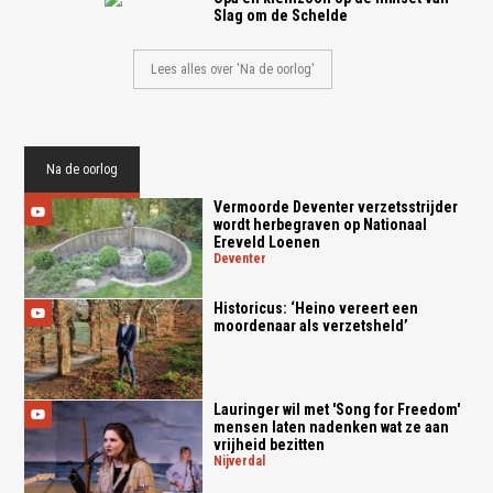
Slag om de Schelde
Lees alles over 'Na de oorlog'
Na de oorlog
Vermoorde Deventer verzetsstrijder
wordt herbegraven op Nationaal
Ereveld Loenen
deventer
Historicus: ‘Heino vereert een
moordenaar als verzetsheld’
Lauringer wil met 'Song for Freedom'
mensen laten nadenken wat ze aan
vrijheid bezitten
nijverdal