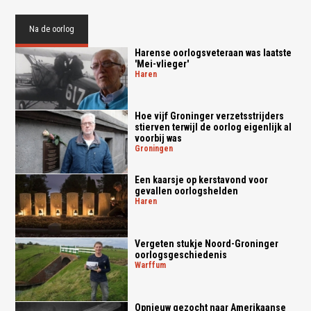
Na de oorlog
Harense oorlogsveteraan was laatste
'Mei-vlieger'
haren
Hoe vijf Groninger verzetsstrijders
stierven terwijl de oorlog eigenlijk al
voorbij was
groningen
Een kaarsje op kerstavond voor
gevallen oorlogshelden
haren
Vergeten stukje Noord-Groninger
oorlogsgeschiedenis
warffum
Opnieuw gezocht naar Amerikaanse