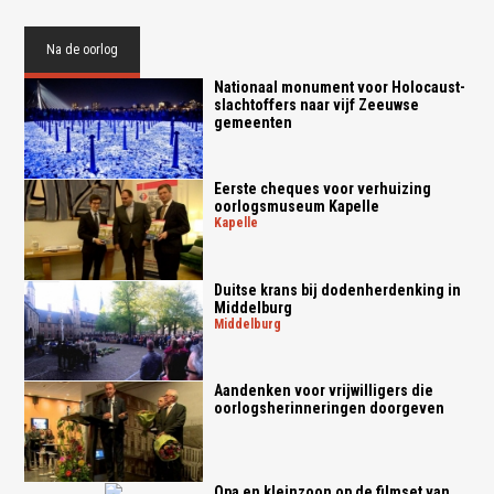
Na de oorlog
Nationaal monument voor Holocaust-
slachtoffers naar vijf Zeeuwse
gemeenten
Eerste cheques voor verhuizing
oorlogsmuseum Kapelle
kapelle
Duitse krans bij dodenherdenking in
Middelburg
middelburg
Aandenken voor vrijwilligers die
oorlogsherinneringen doorgeven
Opa en kleinzoon op de filmset van