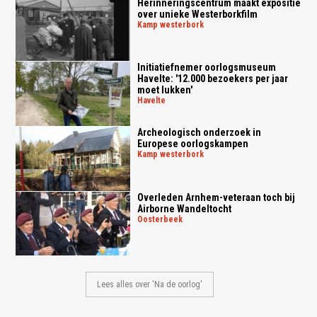
Herinneringscentrum maakt expositie
over unieke Westerborkfilm
kamp westerbork
Initiatiefnemer oorlogsmuseum
Havelte: '12.000 bezoekers per jaar
moet lukken'
havelte
Archeologisch onderzoek in
Europese oorlogskampen
kamp westerbork
Overleden Arnhem-veteraan toch bij
Airborne Wandeltocht
oosterbeek
Lees alles over 'Na de oorlog'