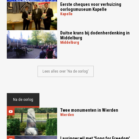
Eerste cheques voor verhuizing
oorlogsmuseum Kapelle
kapelle
Duitse krans bij dodenherdenking in
Middelburg
middelburg
Lees alles over 'Na de oorlog'
Na de oorlog
Twee monumenten in Wierden
wierden
Lauringer wil met 'Song for Freedom'