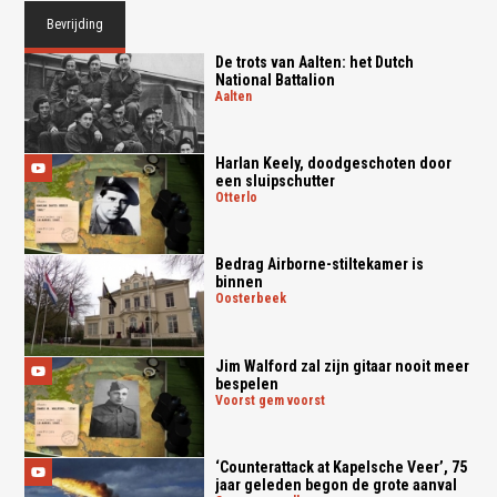
Bevrijding
De trots van Aalten: het Dutch
National Battalion
aalten
Harlan Keely, doodgeschoten door
een sluipschutter
otterlo
Bedrag Airborne-stiltekamer is
binnen
oosterbeek
Jim Walford zal zijn gitaar nooit meer
bespelen
voorst gem voorst
‘Counterattack at Kapelsche Veer’, 75
jaar geleden begon de grote aanval