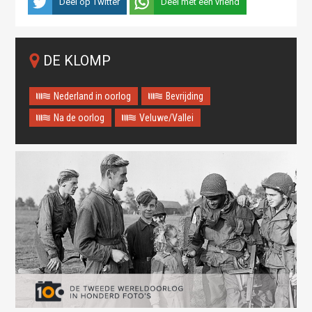
Deel op Twitter
Deel met een vriend
DE KLOMP
Nederland in oorlog
Bevrijding
Na de oorlog
Veluwe/Vallei