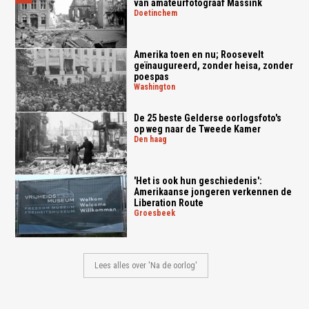
van amateurfotograaf Massink
doetinchem
Amerika toen en nu; Roosevelt
geïnaugureerd, zonder heisa, zonder
poespas
washington
De 25 beste Gelderse oorlogsfoto's
op weg naar de Tweede Kamer
den haag
'Het is ook hun geschiedenis':
Amerikaanse jongeren verkennen de
Liberation Route
groesbeek
Lees alles over 'Na de oorlog'