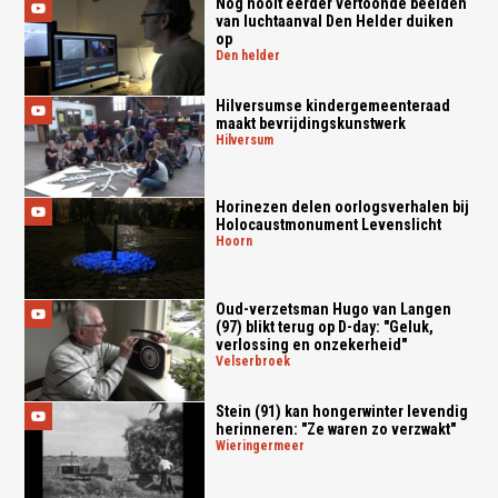
Nog nooit eerder vertoonde beelden
van luchtaanval Den Helder duiken
op
den helder
Hilversumse kindergemeenteraad
maakt bevrijdingskunstwerk
hilversum
Horinezen delen oorlogsverhalen bij
Holocaustmonument Levenslicht
hoorn
Oud-verzetsman Hugo van Langen
(97) blikt terug op D-day: "Geluk,
verlossing en onzekerheid"
velserbroek
Stein (91) kan hongerwinter levendig
herinneren: "Ze waren zo verzwakt"
wieringermeer