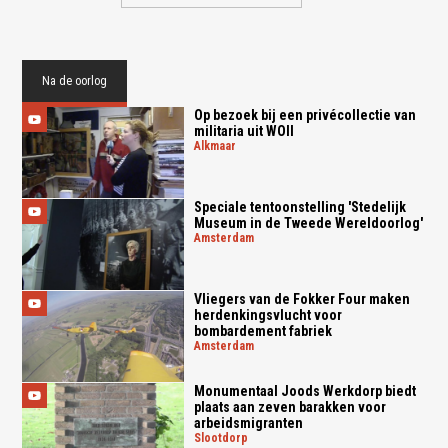
Na de oorlog
Op bezoek bij een privécollectie van
militaria uit WOII
alkmaar
Speciale tentoonstelling 'Stedelijk
Museum in de Tweede Wereldoorlog'
amsterdam
Vliegers van de Fokker Four maken
herdenkingsvlucht voor
bombardement fabriek
amsterdam
Monumentaal Joods Werkdorp biedt
plaats aan zeven barakken voor
arbeidsmigranten
slootdorp