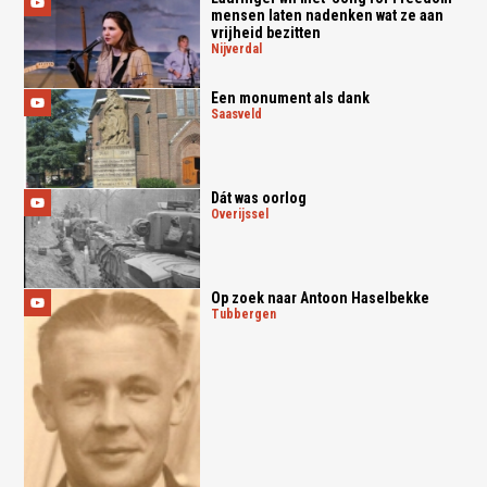
mensen laten nadenken wat ze aan
vrijheid bezitten
nijverdal
Een monument als dank
saasveld
Dát was oorlog
overijssel
Op zoek naar Antoon Haselbekke
tubbergen