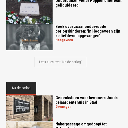
Onderduiker Pieter Hoppen onterecht
geliquideerd
Boek over zwaar ondervoede
oorlogskinderen: 'In Hoogeveen zijn
ze liefdevol opgevangen'
hoogeveen
Lees alles over 'Na de oorlog'
Na de oorlog
Gedenksteen voor bewoners Joods
bejaardentehuis in Stad
groningen
Naberpassage omgedoopt tot