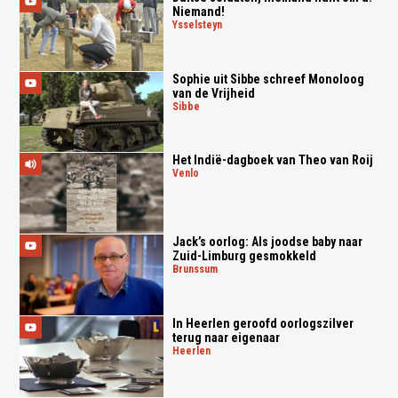
Niemand!
ysselsteyn
Sophie uit Sibbe schreef Monoloog
van de Vrijheid
sibbe
Het Indië-dagboek van Theo van Roij
venlo
Jack’s oorlog: Als joodse baby naar
Zuid-Limburg gesmokkeld
brunssum
In Heerlen geroofd oorlogszilver
terug naar eigenaar
heerlen