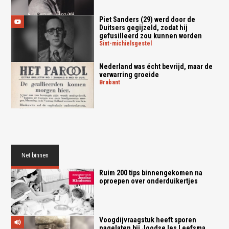
Piet Sanders (29) werd door de
Duitsers gegijzeld, zodat hij
gefusilleerd zou kunnen worden
sint-michielsgestel
Nederland was écht bevrijd, maar de
verwarring groeide
brabant
Net binnen
Ruim 200 tips binnengekomen na
oproepen over onderduikertjes
Voogdijvraagstuk heeft sporen
nagelaten bij Joodse Ies Leefsma