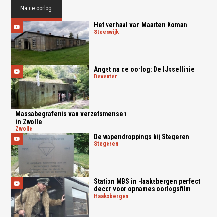
Na de oorlog
Het verhaal van Maarten Koman
steenwijk
Angst na de oorlog: De IJssellinie
deventer
Massabegrafenis van verzetsmensen
in Zwolle
zwolle
De wapendroppings bij Stegeren
stegeren
Station MBS in Haaksbergen perfect
decor voor opnames oorlogsfilm
haaksbergen