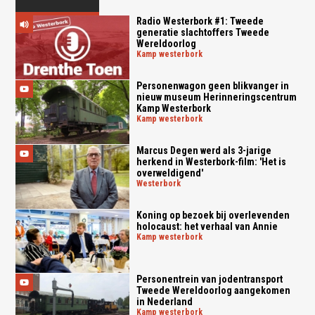
Radio Westerbork #1: Tweede
generatie slachtoffers Tweede
Wereldoorlog
kamp westerbork
Personenwagon geen blikvanger in
nieuw museum Herinneringscentrum
Kamp Westerbork
kamp westerbork
Marcus Degen werd als 3-jarige
herkend in Westerbork-film: 'Het is
overweldigend'
westerbork
Koning op bezoek bij overlevenden
holocaust: het verhaal van Annie
kamp westerbork
Personentrein van jodentransport
Tweede Wereldoorlog aangekomen
in Nederland
kamp westerbork