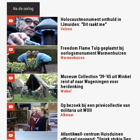
Na de oorlog
Holocaustmonument onthuld in
IJmuiden: "Dit raakt me"
velsen
Freedom Flame Tulp geplaatst bij
oorlogsmonument Warmenhuizen
warmenhuizen
Museum Collection '39-'45 uit Winkel
reist af naar Wageningen voor
herdenking
winkel
Op bezoek bij een privécollectie van
militaria uit WOII
alkmaar
Atlantikwall-centrum Huisduinen
officieel geopend: "Uniek stukje Den