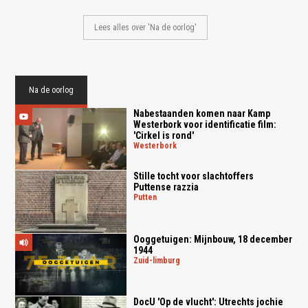
Lees alles over 'Na de oorlog'
Na de oorlog
Nabestaanden komen naar Kamp
Westerbork voor identificatie film:
'Cirkel is rond'
westerbork
Stille tocht voor slachtoffers
Puttense razzia
putten
Ooggetuigen: Mijnbouw, 18 december
1944
zuid-limburg
DocU 'Op de vlucht': Utrechts jochie