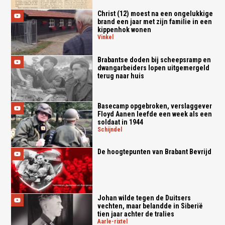
Christ (12) moest na een ongelukkige
brand een jaar met zijn familie in een
kippenhok wonen
vinkel
Brabantse doden bij scheepsramp en
dwangarbeiders lopen uitgemergeld
terug naar huis
Basecamp opgebroken, verslaggever
Floyd Aanen leefde een week als een
soldaat in 1944
schijndel
De hoogtepunten van Brabant Bevrijd
Johan wilde tegen de Duitsers
vechten, maar belandde in Siberië
tien jaar achter de tralies
aarle-rixtel