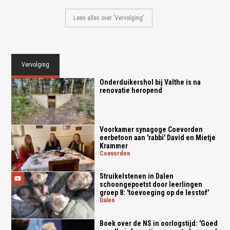
Lees alles over 'Vervolging'
Vervolging
Onderduikershol bij Valthe is na
renovatie heropend
Voorkamer synagoge Coevorden
eerbetoon aan 'rabbi' David en Mietje
Krammer
coevorden
Struikelstenen in Dalen
schoongepoetst door leerlingen
groep 8: 'toevoeging op de lesstof'
dalen
Boek over de NS in oorlogstijd: 'Goed