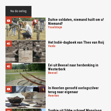
Na de oorlog
Duitse soldaten, niemand huilt om u!
Niemand!
ysselsteyn
Het Indië-dagboek van Theo van Roij
venlo
Evi uit Beesel naar herdenking in
Westerbork
beesel
In Heerlen geroofd oorlogszilver
terug naar eigenaar
heerlen
Sophie uit Sibbe schreef Monoloog