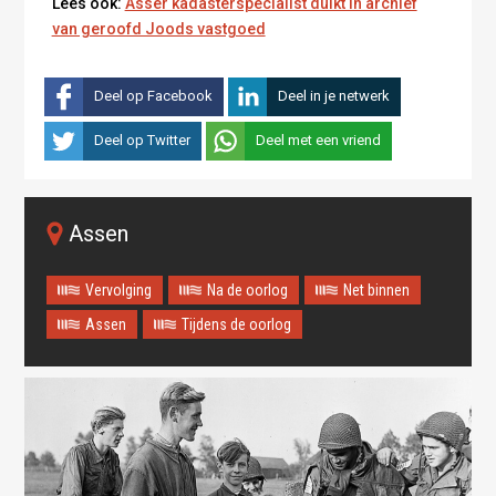
Lees ook:
Asser kadasterspecialist duikt in archief
van geroofd Joods vastgoed
Deel op Facebook
Deel in je netwerk
Deel op Twitter
Deel met een vriend
Assen
Vervolging
Na de oorlog
Net binnen
Assen
Tijdens de oorlog