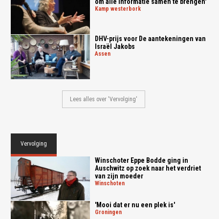
om alle informatie samen te brengen'
kamp westerbork
DHV-prijs voor De aantekeningen van
Israël Jakobs
assen
Lees alles over 'Vervolging'
Vervolging
Winschoter Eppe Bodde ging in
Auschwitz op zoek naar het verdriet
van zijn moeder
winschoten
'Mooi dat er nu een plek is'
groningen