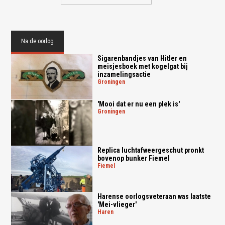
Na de oorlog
Sigarenbandjes van Hitler en
meisjesboek met kogelgat bij
inzamelingsactie
groningen
'Mooi dat er nu een plek is'
groningen
Replica luchtafweergeschut pronkt
bovenop bunker Fiemel
fiemel
Harense oorlogsveteraan was laatste
'Mei-vlieger'
haren