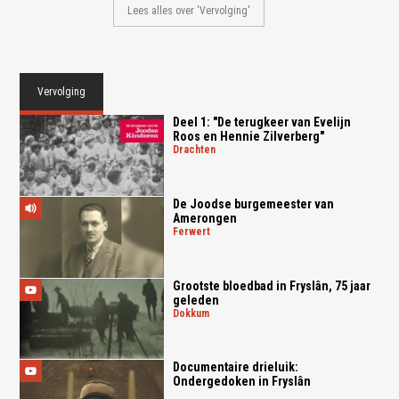
Lees alles over 'Vervolging'
Vervolging
Deel 1: "De terugkeer van Evelijn
Roos en Hennie Zilverberg"
drachten
De Joodse burgemeester van
Amerongen
ferwert
Grootste bloedbad in Fryslân, 75 jaar
geleden
dokkum
Documentaire drieluik:
Ondergedoken in Fryslân