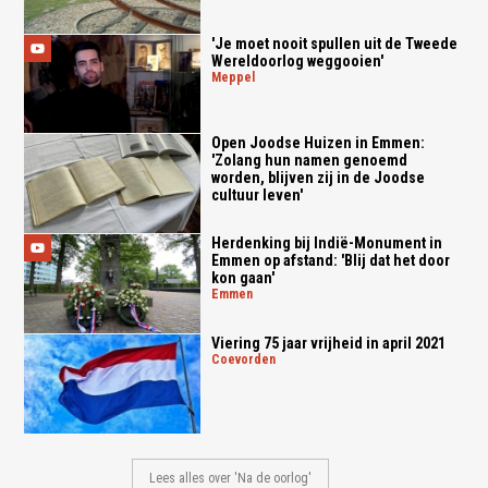
'Je moet nooit spullen uit de Tweede
Wereldoorlog weggooien'
meppel
Open Joodse Huizen in Emmen:
'Zolang hun namen genoemd
worden, blijven zij in de Joodse
cultuur leven'
Herdenking bij Indië-Monument in
Emmen op afstand: 'Blij dat het door
kon gaan'
emmen
Viering 75 jaar vrijheid in april 2021
coevorden
Lees alles over 'Na de oorlog'