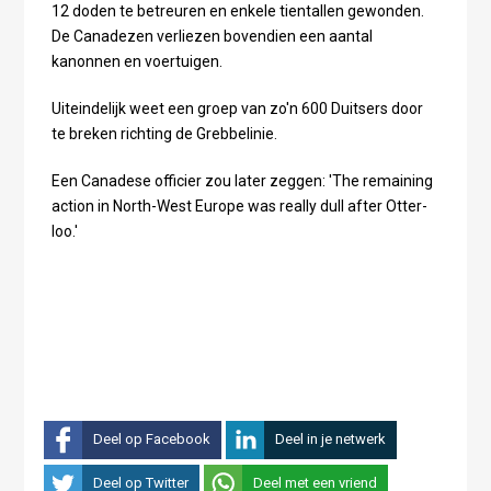
12 doden te betreuren en enkele tientallen gewonden.
De Canadezen verliezen bovendien een aantal
kanonnen en voertuigen.
Uiteindelijk weet een groep van zo'n 600 Duitsers door
te breken richting de Grebbelinie.
Een Canadese officier zou later zeggen: 'The remain­ing
act­ion in North-West Eur­ope was really dull after Ot­ter­
loo.'
Deel op Facebook
Deel in je netwerk
Deel op Twitter
Deel met een vriend