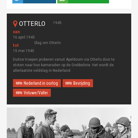
OTTERLO
1945
16 april 1945
Slag om Otterlo
15 mei 1945
Duitse troepen proberen vanuit Apeldoorn via Otterlo door te
stoten naar hun kameraden op de Grebbelinie. Het wordt de
allerlaatste veldslag in Nederland.
Nederland in oorlog
Bevrijding
Veluwe/Vallei