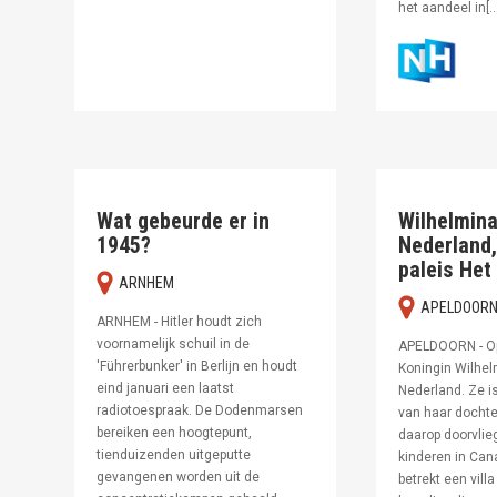
het aandeel in[…
Wat gebeurde er in
Wilhelmina
1945?
Nederland,
paleis Het
ARNHEM
APELDOOR
ARNHEM - Hitler houdt zich
voornamelijk schuil in de
APELDOORN - Op
'Führerbunker' in Berlijn en houdt
Koningin Wilhel
eind januari een laatst
Nederland. Ze i
radiotoespraak. De Dodenmarsen
van haar dochter
bereiken een hoogtepunt,
daarop doorvlie
tienduizenden uitgeputte
kinderen in Can
gevangenen worden uit de
betrekt een vill