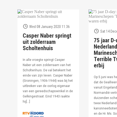
Wed 08 January 2020 11:36
Sat 14 Dec
Casper Naber springt
75 jaar D-
uit zolderraam
Nederlan
Scholtenhuis
Marinesc
Terrible T
In alle vroegte springt Casper
erbij
Naber uit een zolderraam van het
Scholtenhuis. De val betekent het
einde van zijn leven. Casper Naber
Op 5 juni was h
(Groningen, 1906-1944) was bij het
dat de Geallieer
uitbreken van de oorlog eigenaar
vanuit Engeland
van een gereedschapswinkel in de
Normandië vertr
Gelkingestraat. Eind 1943 raakte
duizenden sche
hij[…]
twee Nederland
kanonneerboten,
en de Hr. Ms. S