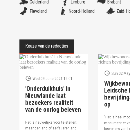
Gelderland
Limburg
Brabant
Flevoland
Noord-Holland
Zuid-Ho
Sun 02 May
Wed 09 June 2021 19:01
Wijkbewo
'Onderduikhuis' in
Leidsche R
Nieuwlande laat
bevrijdi
bezoekers realiteit
op
van de oorlog beleven
"Het is heel moo
Het is nauwelijks voor te stellen:
monument er vo
maandenlang of zelfs jarenlang
bewoners van Le