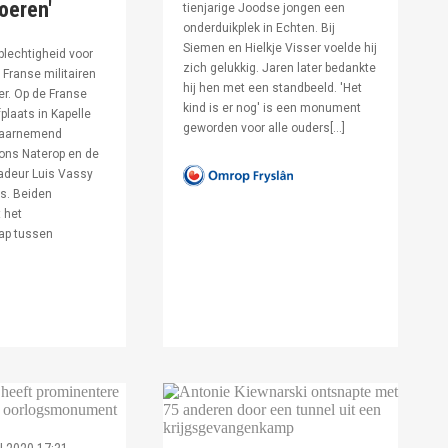
voeren'
tienjarige Joodse jongen een
onderduikplek in Echten. Bij
Siemen en Hielkje Visser voelde hij
lechtigheid voor
zich gelukkig. Jaren later bedankte
Franse militairen
hij hen met een standbeeld. 'Het
er. Op de Franse
kind is er nog' is een monument
fplaats in Kapelle
geworden voor alle ouders[…]
waarnemend
ons Naterop en de
deur Luis Vassy
s. Beiden
 het
ap tussen