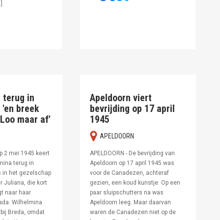
]
 terug in
Apeldoorn viert
 'en breek
bevrijding op 17 april
 Loo maar af'
1945
N
APELDOORN
 2 mei 1945 keert
APELDOORN - De bevrijding van
mina terug in
Apeldoorn op 17 april 1945 was
s in het gezelschap
voor de Canadezen, achteraf
 Juliana, die kort
gezien, een koud kunstje. Op een
gt naar haar
paar sluipschutters na was
ada. Wilhelmina
Apeldoorn leeg. Maar daarvan
a bij Breda, omdat
waren de Canadezen niet op de