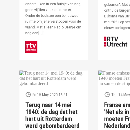
onderduiken in een huisje van nog
gekomen". Met 
geen vijftien vierkante meter.
onthulde burge
Onder de bedstee een benauwde
Dijksma van Utr
ruimte om je te verstoppen voor de
mei 2021 op het 
vijand. Met alleen Radio Oranje om
nieuw oorlogs
nog een[…]
Fri 15 May 2020 16:31
Thu 14 May
Terug naar 14 mei
Franse am
1940: de dag dat het
'Net als i
hart uit Rotterdam
moeten Fr
werd gebombardeerd
Nederlan