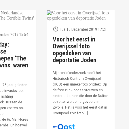
Tue 10 December 2019 17:21
ember 2019 15:54
Voor het eerst in
day:
Overijssel foto
dse
opgedoken van
hepen 'The
deportatie Joden
wins' waren
Bij archiefonderzoek heeft het
Historisch Centrum Overijssel
(HCO) een unieke foto ontdekt. Op
et 75 jaar geleden
de foto zijn Joodse vrouwen en
de invasievloot
kinderen te zien die door de Duitse
 richting
bezetter worden afgevoerd in
ok. Tussen de
Zwolle. Het is voor het eerst dat in
pen voeren ook
Overijssel zo’n foto[…]
se
 de Hr. Ms. Flores
oemba. En hoewel