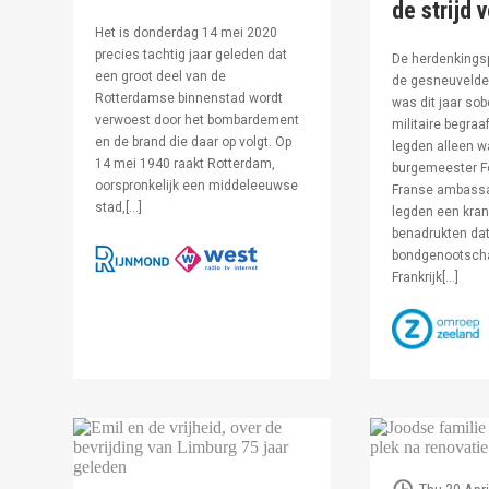
de strijd 
Het is donderdag 14 mei 2020
precies tachtig jaar geleden dat
De herdenkingsp
een groot deel van de
de gesneuvelde 
Rotterdamse binnenstad wordt
was dit jaar sob
verwoest door het bombardement
militaire begraa
en de brand die daar op volgt. Op
legden alleen 
14 mei 1940 raakt Rotterdam,
burgemeester F
oorspronkelijk een middeleeuwse
Franse ambassa
stad,[…]
legden een kran
benadrukten dat
bondgenootsch
Frankrijk[…]