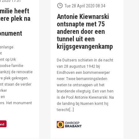
l 2020 17:31
Tue 28 April 2020 08:34
milie heeft
Antonie Kiewnarski
ere plek na
ontsnapte met 75
anderen door een
onument
tunnel uit een
krijgsgevangenkamp
enlange
et
t op Urk
De Duitsers schieten in de nacht
oodse familie
van 28 augustus 1942 bij
ankzij de renovatie
Eindhoven een bommenwerper
e plek gekregen.
neer. Twee bemanningsleden
t staan de verder
weten te ontsnappen uit het
rker
brandende vliegtuig. Een van hen
 en
is de Pool Antonie Kiewnarski. Na
fers. Het monument
de landing bij Nuenen komt hij
terecht[…]