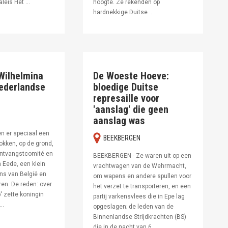
leis Het ...
hoogte. Ze rekenden op
hardnekkige Duitse ...
Wilhelmina
De Woeste Hoeve:
Nederlandse
bloedige Duitse
represaille voor
'aanslag' die geen
aanslag was
n er speciaal een
BEEKBERGEN
rokken, op de grond,
ontvangstcomité en
BEEKBERGEN - Ze waren uit op een
 Eede, een klein
vrachtwagen van de Wehrmacht,
ens van België en
om wapens en andere spullen voor
en. De reden: over
het verzet te transporteren, en een
' zette koningin
partij varkensvlees die in Epe lag
..
opgeslagen; de leden van de
Binnenlandse Strijdkrachten (BS)
die in de nacht van 6 ...