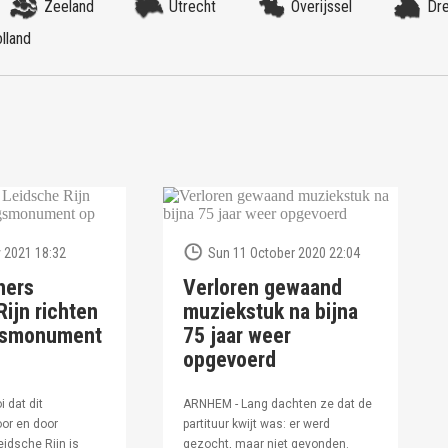
Zeeland
Utrecht
Overijssel
Dr
lland
 2021 18:32
Sun 11 October 2020 22:04
ners
Verloren gewaand
ijn richten
muziekstuk na bijna
ngsmonument
75 jaar weer
opgevoerd
i dat dit
ARNHEM - Lang dachten ze dat de
or en door
partituur kwijt was: er werd
idsche Rijn is
gezocht, maar niet gevonden.