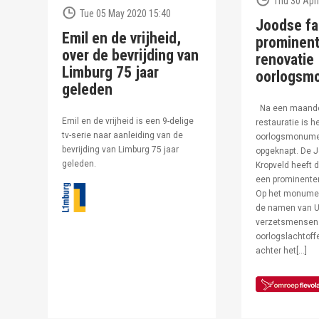
Thu 30 Apri
Tue 05 May 2020 15:40
Joodse fa
Emil en de vrijheid,
prominent
over de bevrijding van
renovatie
Limburg 75 jaar
oorlogsm
geleden
Na een maand
Emil en de vrijheid is een 9-delige
restauratie is h
tv-serie naar aanleiding van de
oorlogsmonumen
bevrijding van Limburg 75 jaar
opgeknapt. De J
geleden.
Kropveld heeft d
een prominenter
Op het monumen
de namen van U
verzetsmensen
oorlogslachtof
achter het[…]