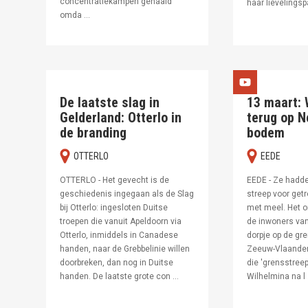
concentratiekampen gehaald
haar lievelingspa
omda ...
De laatste slag in
13 maart: 
Gelderland: Otterlo in
terug op 
de branding
bodem
OTTERLO
EEDE
OTTERLO - Het gevecht is de
EEDE - Ze hadde
geschiedenis ingegaan als de Slag
streep voor get
bij Otterlo: ingesloten Duitse
met meel. Het 
troepen die vanuit Apeldoorn via
de inwoners van
Otterlo, inmiddels in Canadese
dorpje op de gr
handen, naar de Grebbelinie willen
Zeeuw-Vlaander
doorbreken, dan nog in Duitse
die 'grensstreep
handen. De laatste grote con ...
Wilhelmina na l .