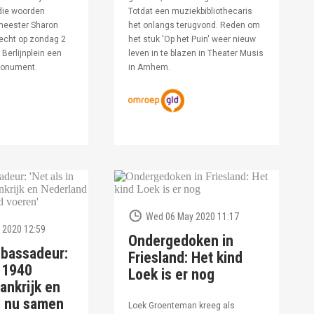
die woorden
Totdat een muziekbibliothecaris
meester Sharon
het onlangs terugvond. Reden om
echt op zondag 2
het stuk 'Op het Puin' weer nieuw
Berlijnplein een
leven in te blazen in Theater Musis
monument.
in Arnhem.
Wed 06 May 2020 11:17
 2020 12:59
Ondergedoken in
bassadeur:
Friesland: Het kind
n 1940
Loek is er nog
ankrijk en
d nu samen
Loek Groenteman kreeg als