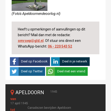
(Foto's Apeldoornendeoorlog.nl)
Heeft u opmerkingen of aanvullingen op dit
bericht? Mail dan met de redactie:
omroep@gld.nl
. Of stuur ons direct een
WhatsApp-bericht:
06 - 220 543 52
Deel op Facebook
Deel in je netwerk
Deel op Twitter
Deel met een vriend
APELDOORN
1945
17 april 1945
Canadezen bevrijden Apeldoorn