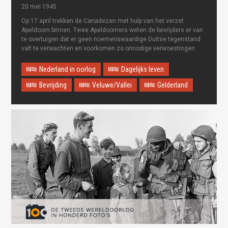
20 mei 1945
Op 17 april trekken de Canadezen met hulp van het verzet
Apeldoorn binnen. Twee Apeldoorners weten de bevrijders er van
te overtuigen dat er geen noemenswaardige Duitse tegenstand
valt te verwachten en voorkomen zo onnodige verwoestingen.
Nederland in oorlog
Dagelijks leven
Bevrijding
Veluwe/Vallei
Gelderland