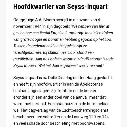
Hoofdkwartier van Seyss-Inquart
Ooggetuige A.A. Bloem schrijft in de avond van 4
november 1944 in zijn dagboek:
"We hebben van hier af
gezien hoe een tiental Engelse 2-motorige toestellen doken
van grote hoogte en bommen hebben gegooid op het Loo.
Tussen de gedenknaald en het paleis zijn ze
terechtgekomen. Bij station ´Het Loo´ stond een
munitietrein. Aan de Loolaan woont nu de rijkscommissaris
Seyss Inquart. Wat het doel is geweest weet men niet."
Seyss-Inquart is na Dolle Dinsdag uit Den Haag gevlucht
en heeft zijn hoofdkwartier in aan de Apeldoornse
Loolaan opgeslagen. Zijn kantoor en de bunker
eronder zijn een ander doel van de aanval, maar dat
wordt niet geraakt. Een paar huizen in de buurt helaas
wel. Het dagverslag van de Luchtbeschermingsdienst
bericht over een voltreffer op de Loseweg 120 en 144
en veel schade door beschieting met boordwapens.