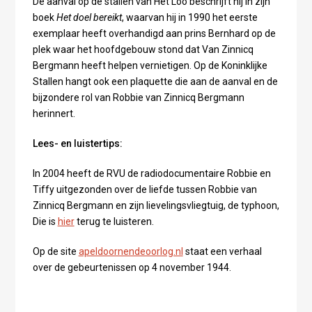
De aanval op de stallen van Het Loo beschrijft hij in zijn
boek
Het doel bereikt
, waarvan hij in 1990 het eerste
exemplaar heeft overhandigd aan prins Bernhard op de
plek waar het hoofdgebouw stond dat Van Zinnicq
Bergmann heeft helpen vernietigen. Op de Koninklijke
Stallen hangt ook een plaquette die aan de aanval en de
bijzondere rol van Robbie van Zinnicq Bergmann
herinnert.
Lees- en luistertips:
In 2004 heeft de RVU de radiodocumentaire Robbie en
Tiffy uitgezonden over de liefde tussen Robbie van
Zinnicq Bergmann en zijn lievelingsvliegtuig, de typhoon,
Die is
hier
terug te luisteren.
Op de site
apeldoornendeoorlog.nl
staat een verhaal
over de gebeurtenissen op 4 november 1944.