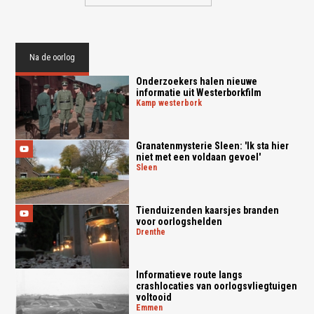
Na de oorlog
Onderzoekers halen nieuwe
informatie uit Westerborkfilm
kamp westerbork
Granatenmysterie Sleen: 'Ik sta hier
niet met een voldaan gevoel'
sleen
Tienduizenden kaarsjes branden
voor oorlogshelden
drenthe
Informatieve route langs
crashlocaties van oorlogsvliegtuigen
voltooid
emmen