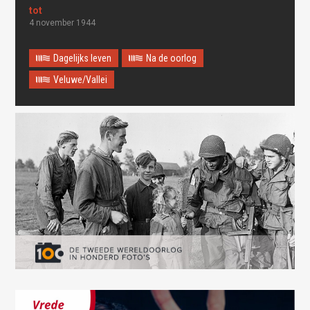
4 november 1944
Dagelijks leven
Na de oorlog
Oops! Something went
Veluwe/Vallei
wrong.
This page didn't load Google Maps correctly. See the
JavaScript console for technical details.