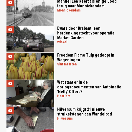
Manuel Lew keert als enige Jood
terug naar Monnickendam
monnickendam
Dwars door Brabant: een
herdenkingstocht voor operatie
Market Garden
winkel
Freedom Flame Tulp gedoopt in
Wageningen
sint maarten
Wat staat er in de
oorlogsdocumenten van Antoinette
'Netty' Offers?
haarlem
Hilversum krijgt 21 nieuwe
struikelstenen aan Wandelpad
hilversum