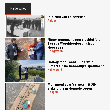
Na de oorlog
In dienst van de bezetter
aalden
Nieuw monument voor slachtoffers
Tweede Wereldoorlog bij station
Hoogeveen
hoogeveen
Oorlogsmonument Ruinerwold
uitgebreid na 'behoorlijke speurtocht'
ruinerwold
Monument voor 'vergeten' WOII-
staking die in Hengelo begon
hengelo