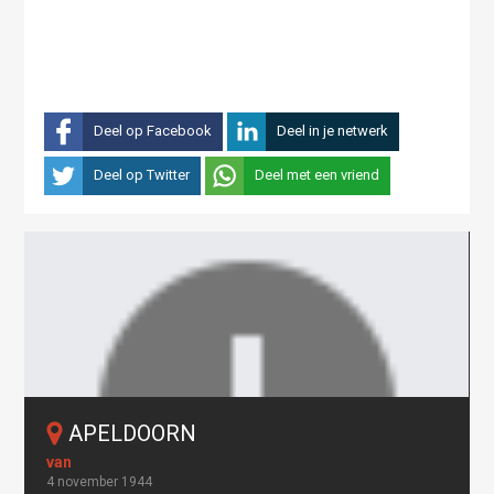
Deel op Facebook
Deel in je netwerk
Deel op Twitter
Deel met een vriend
APELDOORN
4 november 1944