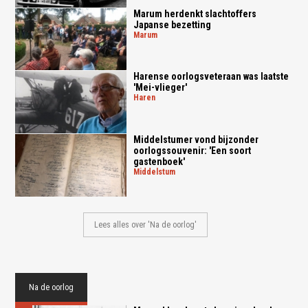
Marum herdenkt slachtoffers
Japanse bezetting
marum
Harense oorlogsveteraan was laatste
'Mei-vlieger'
haren
Middelstumer vond bijzonder
oorlogssouvenir: 'Een soort
gastenboek'
middelstum
Lees alles over 'Na de oorlog'
Na de oorlog