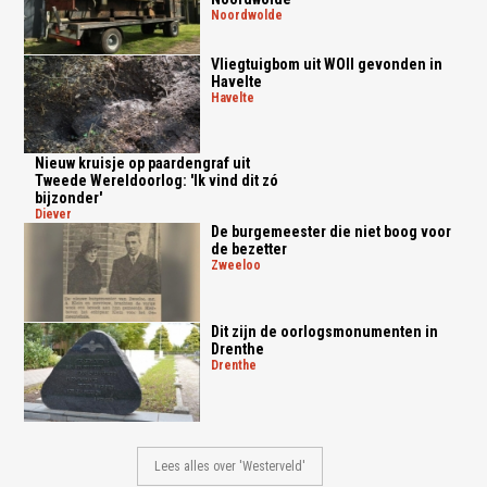
noordwolde
Vliegtuigbom uit WOII gevonden in
Havelte
havelte
Nieuw kruisje op paardengraf uit
Tweede Wereldoorlog: 'Ik vind dit zó
bijzonder'
diever
De burgemeester die niet boog voor
de bezetter
zweeloo
Dit zijn de oorlogsmonumenten in
Drenthe
drenthe
Lees alles over 'Westerveld'