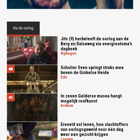
Na de oorlog
Jits (9) herbeleeft de oorlog aan de
Berg en Dalseweg via overgrootoma's
dagboek
nijmegen
Scholier Sven springt straks mee
boven de Ginkelse Heide
ede
In zeven Gelderse musea hangt
mogelijk roofkunst
arnhem
Ereveld vol leven, hoe slachtoffers
van oorlogsgeweld voor één dag
weer een gezicht krijgen
loenen