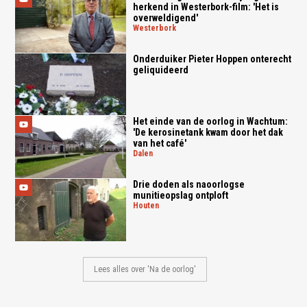
herkend in Westerbork-film: 'Het is
overweldigend'
westerbork
Onderduiker Pieter Hoppen onterecht
geliquideerd
Het einde van de oorlog in Wachtum:
'De kerosinetank kwam door het dak
van het café'
dalen
Drie doden als naoorlogse
munitieopslag ontploft
houten
Lees alles over 'Na de oorlog'