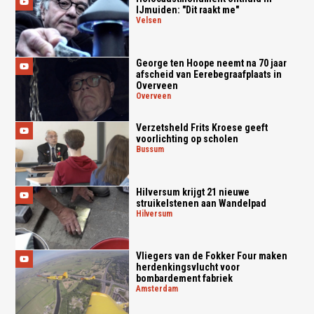
IJmuiden: "Dit raakt me"
velsen
George ten Hoope neemt na 70 jaar
afscheid van Eerebegraafplaats in
Overveen
overveen
Verzetsheld Frits Kroese geeft
voorlichting op scholen
bussum
Hilversum krijgt 21 nieuwe
struikelstenen aan Wandelpad
hilversum
Vliegers van de Fokker Four maken
herdenkingsvlucht voor
bombardement fabriek
amsterdam