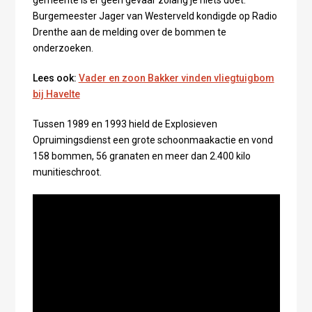
gemeente is er geen gevaar zolang je niets doet.
Burgemeester Jager van Westerveld kondigde op Radio
Drenthe aan de melding over de bommen te
onderzoeken.
Lees ook:
Vader en zoon Bakker vinden vliegtuigbom
bij Havelte
Tussen 1989 en 1993 hield de Explosieven
Opruimingsdienst een grote schoonmaakactie en vond
158 bommen, 56 granaten en meer dan 2.400 kilo
munitieschroot.