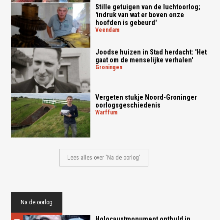
Stille getuigen van de luchtoorlog;
'indruk van wat er boven onze
hoofden is gebeurd'
veendam
Joodse huizen in Stad herdacht: 'Het
gaat om de menselijke verhalen'
groningen
Vergeten stukje Noord-Groninger
oorlogsgeschiedenis
warffum
Lees alles over 'Na de oorlog'
Na de oorlog
Holocaustmonument onthuld in