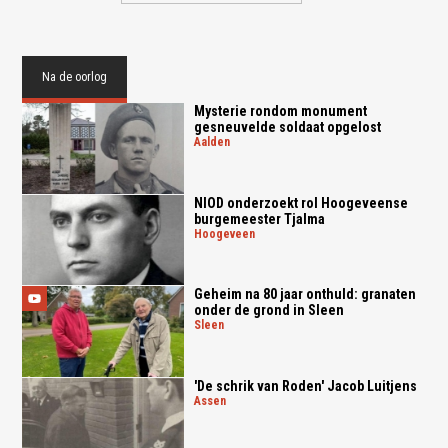
Na de oorlog
Mysterie rondom monument
gesneuvelde soldaat opgelost
aalden
NIOD onderzoekt rol Hoogeveense
burgemeester Tjalma
hoogeveen
Geheim na 80 jaar onthuld: granaten
onder de grond in Sleen
sleen
'De schrik van Roden' Jacob Luitjens
assen